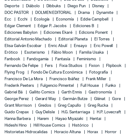
Deporte
Diábolo
Dibbuks
Diego Pun
Disney
DOC PASTOR
DOLMEN EDITORIAL
Drama
Dynamite
Ecc
Ecchi
Ecología
Economía
Eddie Campbell
Edgar Clement
Edgar P. Jacobs
Ediciones B
Ediciones Babylon
Ediciones Ekaré
Edicions Ponent
Editorial Antonio Machado
Editorial Planeta
El Torres
Elisa Galván Escobar
Enric Abulí
Ensayo
Eric Powell
Erótico
Esoterismo
Fábio Moon
Familia Usaka
Fanbook
Fandogamia
Fantasía
Feminismo
Fernando De Felipe
Fers
Fixia Studios
Fixion
Flipbook
Flying Frog
Fondo De Cultura Económica
Fotografía
Francisco De La Mora
Francisco Ibáñez
Frank Miller
Frederik Peeters
Fulgencio Pimentel
Full House
Funko
Gabriel Bá
Gallito Comics
Garth Ennis
Gastronomía
George Perez
Gerard Way
Germán Butze
Glénat
Gore
Grant Morrison
Gredos
Greg Capullo
Greg Rucka
Guido Crepax
Guy Delisle
H.G. Santarriaga
H.P. Lovecraft
Hanna Barbera
Harem
Hayao Miyazaki
Hentai
Hideshi Hino
Hill House Comics
Histórico
Historietas Hidrocalidas
Horacio Altuna
Horax
Horror