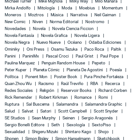
Michael Turner
Mike Mignola
Milky Way
Milo Manara
Mirka Andolfo
Mitología
Moda
Moebius
Momentum
Moneros
Moztros
Música
Narrativa
Neil Gaiman
New Comic
Niven
Norma Editorial
Nostromo
Novedades
Novela
Novela Ciencia Ficcion
Novela Fantasía
Novela Grafica
Novela Ligera
Novela Negra
Nuevo Nueve
Océano
Odaiba Ediciones
Ominiky
Oni Press
Osamu Tezuka
Paco Roca
Paltik
Panini
PaniniMx
Pascal Croci
Paul Grist
Paul Pope
Paulina Marquez
Penguin Random House
Pepeto
Peter Kuper
Planeta Cómic
Planeta De Agostini
Poesía
Política
Ponent Mon
Poster Book
Pura Pinche Fortaleza
Quan Zhou Wu
Racismo
Raúl Treviño
RBA
Recerca
Redes Sociales
Religión
Reservoir Books
Richard Corben
Rick Remender
Robert Kirkman
Romance
Romi
Ruptura
Sal Buscema
Salamandra
Salamandra Graphic
Salud
Salvat
Satori
Scott Campbell
Scott Snyder
SE Studios
Sean Murphy
Seinen
Sergio Aragonés
Sergio Bonelli Editore
Seth
Sexología
SextoPiso
Sexualidad
Shigeru Mizuki
Shintaro Kago
Shojo
Shonen
Simon Bisley
Simon Hanselmann
Sketchbook