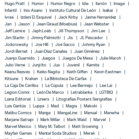
Hugo Pratt
Humor
Humor Negro
Idw
Ilarión
Image
Infantil
Inio Asano
Instituto Cultural De León
Isekai
Ivrea
Izdení D. Esquivel
Jack Kirby
Jaime Hernandez
Jan
Jason
Jean Giraud (Moebius)
Jean Webster
Jeff Lemire
Jeph Loeb
Jill Thompson
Jim Lee
Jim Starlin
Jimmy Palmiotti
Jis
JL Pescador
Jodorowsky
Joe Hill
Joe Sacco
Johnny Ryan
Jordi Bernet
Juan Díaz Canales
Juan Giménez
Juanjo Guarnido
Juegos
Juegos De Mesa
Julie Maroh
Julio Verne
Junji Ito
Jus
Juvenil
Kamite
Keanu Reeves
Keiko Nagita
Keith Giffen
Kevin Eastman
Kitsune
Kraken
La Biblioteca De Carfax
La Caja De Cerillos
La Cúpula
Lee Bermejo
Lee Lai
Legion Comix
León De Marco
Letrablanka
LGTBIQ
Liana Editorial
Liniers
Litografías Posters Serigrafías
Luis Gantús
Luppa
Mad
Magia
Makoki
Malibu Comics
Manga
MangaLine
Manual
Manwha
Marjane Satrapi
Mark Millar
Mark Waid
Marvel
Marvel México
Mary M. Talbot
Matt Groening
Mayfair Games
Mental Soda Studios
Merak