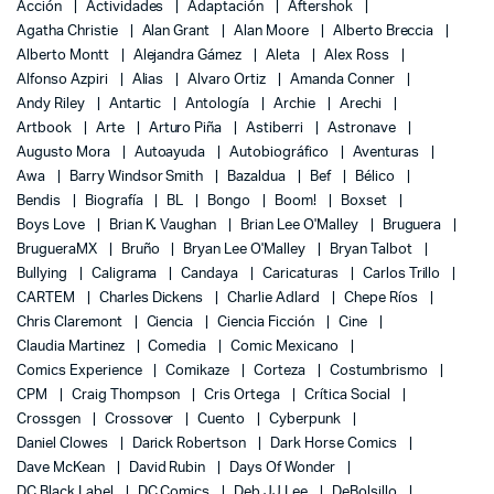
Acción
Actividades
Adaptación
Aftershok
Agatha Christie
Alan Grant
Alan Moore
Alberto Breccia
Alberto Montt
Alejandra Gámez
Aleta
Alex Ross
Alfonso Azpiri
Alias
Alvaro Ortiz
Amanda Conner
Andy Riley
Antartic
Antología
Archie
Arechi
Artbook
Arte
Arturo Piña
Astiberri
Astronave
Augusto Mora
Autoayuda
Autobiográfico
Aventuras
Awa
Barry Windsor Smith
Bazaldua
Bef
Bélico
Bendis
Biografía
BL
Bongo
Boom!
Boxset
Boys Love
Brian K. Vaughan
Brian Lee O'Malley
Bruguera
BrugueraMX
Bruño
Bryan Lee O'Malley
Bryan Talbot
Bullying
Caligrama
Candaya
Caricaturas
Carlos Trillo
CARTEM
Charles Dickens
Charlie Adlard
Chepe Ríos
Chris Claremont
Ciencia
Ciencia Ficción
Cine
Claudia Martinez
Comedia
Comic Mexicano
Comics Experience
Comikaze
Corteza
Costumbrismo
CPM
Craig Thompson
Cris Ortega
Crítica Social
Crossgen
Crossover
Cuento
Cyberpunk
Daniel Clowes
Darick Robertson
Dark Horse Comics
Dave McKean
David Rubin
Days Of Wonder
DC Black Label
DC Comics
Deb JJ Lee
DeBolsillo