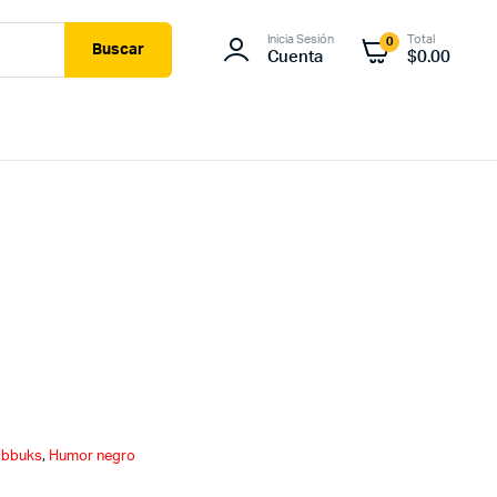
Inicia Sesión
Total
0
Buscar
Cuenta
$
0.00
ibbuks
,
Humor negro