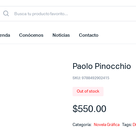
ienda
Conócenos
Noticias
Contacto
Paolo Pinocchio
SKU:
9788492902415
Out of stock
$
550.00
Categoría:
Novela Gráfica
Tags:
D