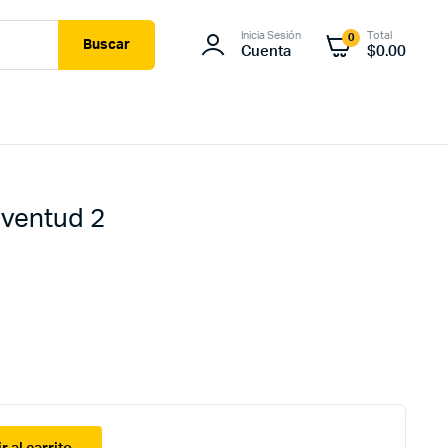
Inicia Sesión
Total
0
Buscar
Cuenta
$
0.00
uventud 2