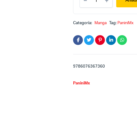
Añadi
salvaje
juventud
2
quantity
Categoría:
Manga
Tag:
PaniniMx
9786076367360
PaniniMx