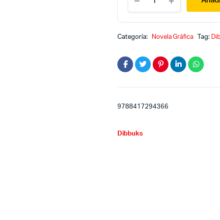
Añadi
te
canses
de
caminar
Categoría:
Novela Gráfica
Tag:
Di
quantity
9788417294366
Dibbuks