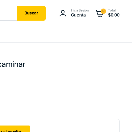
Inicia Sesión
Total
0
Buscar
Cuenta
$
0.00
caminar