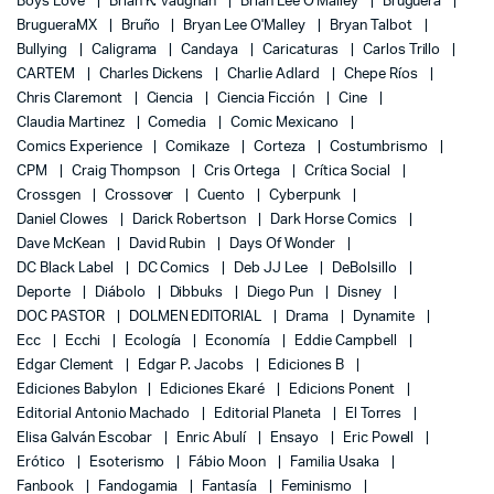
Boys Love
Brian K. Vaughan
Brian Lee O'Malley
Bruguera
BrugueraMX
Bruño
Bryan Lee O'Malley
Bryan Talbot
Bullying
Caligrama
Candaya
Caricaturas
Carlos Trillo
CARTEM
Charles Dickens
Charlie Adlard
Chepe Ríos
Chris Claremont
Ciencia
Ciencia Ficción
Cine
Claudia Martinez
Comedia
Comic Mexicano
Comics Experience
Comikaze
Corteza
Costumbrismo
CPM
Craig Thompson
Cris Ortega
Crítica Social
Crossgen
Crossover
Cuento
Cyberpunk
Daniel Clowes
Darick Robertson
Dark Horse Comics
Dave McKean
David Rubin
Days Of Wonder
DC Black Label
DC Comics
Deb JJ Lee
DeBolsillo
Deporte
Diábolo
Dibbuks
Diego Pun
Disney
DOC PASTOR
DOLMEN EDITORIAL
Drama
Dynamite
Ecc
Ecchi
Ecología
Economía
Eddie Campbell
Edgar Clement
Edgar P. Jacobs
Ediciones B
Ediciones Babylon
Ediciones Ekaré
Edicions Ponent
Editorial Antonio Machado
Editorial Planeta
El Torres
Elisa Galván Escobar
Enric Abulí
Ensayo
Eric Powell
Erótico
Esoterismo
Fábio Moon
Familia Usaka
Fanbook
Fandogamia
Fantasía
Feminismo