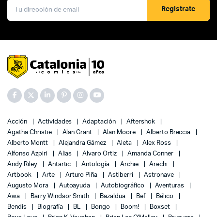
Registrate
Acción
Actividades
Adaptación
Aftershok
Agatha Christie
Alan Grant
Alan Moore
Alberto Breccia
Alberto Montt
Alejandra Gámez
Aleta
Alex Ross
Alfonso Azpiri
Alias
Alvaro Ortiz
Amanda Conner
Andy Riley
Antartic
Antología
Archie
Arechi
Artbook
Arte
Arturo Piña
Astiberri
Astronave
Augusto Mora
Autoayuda
Autobiográfico
Aventuras
Awa
Barry Windsor Smith
Bazaldua
Bef
Bélico
Bendis
Biografía
BL
Bongo
Boom!
Boxset