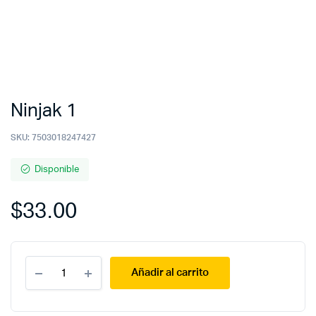
Ninjak 1
SKU:
7503018247427
Disponible
$
33.00
Ninjak
Añadir al carrito
1
quantity