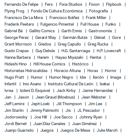
Fernando De Felipe
Fers
Fixia Studios
Fixion
Flipbook
Flying Frog
Fondo De Cultura Económica
Fotografía
Francisco De La Mora
Francisco Ibáñez
Frank Miller
Frederik Peeters
Fulgencio Pimentel
Full House
Funko
Gabriel Bá
Gallito Comics
Garth Ennis
Gastronomía
George Perez
Gerard Way
Germán Butze
Glénat
Gore
Grant Morrison
Gredos
Greg Capullo
Greg Rucka
Guido Crepax
Guy Delisle
H.G. Santarriaga
H.P. Lovecraft
Hanna Barbera
Harem
Hayao Miyazaki
Hentai
Hideshi Hino
Hill House Comics
Histórico
Historietas Hidrocalidas
Horacio Altuna
Horax
Horror
Hugo Pratt
Humor
Humor Negro
Idw
Ilarión
Image
Infantil
Inio Asano
Instituto Cultural De León
Isekai
Ivrea
Izdení D. Esquivel
Jack Kirby
Jaime Hernandez
Jan
Jason
Jean Giraud (Moebius)
Jean Webster
Jeff Lemire
Jeph Loeb
Jill Thompson
Jim Lee
Jim Starlin
Jimmy Palmiotti
Jis
JL Pescador
Jodorowsky
Joe Hill
Joe Sacco
Johnny Ryan
Jordi Bernet
Juan Díaz Canales
Juan Giménez
Juanjo Guarnido
Juegos
Juegos De Mesa
Julie Maroh