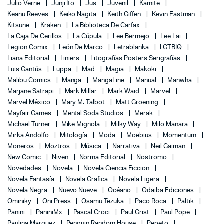
Julio Verne
Junji Ito
Jus
Juvenil
Kamite
Keanu Reeves
Keiko Nagita
Keith Giffen
Kevin Eastman
Kitsune
Kraken
La Biblioteca De Carfax
La Caja De Cerillos
La Cúpula
Lee Bermejo
Lee Lai
Legion Comix
León De Marco
Letrablanka
LGTBIQ
Liana Editorial
Liniers
Litografías Posters Serigrafías
Luis Gantús
Luppa
Mad
Magia
Makoki
Malibu Comics
Manga
MangaLine
Manual
Manwha
Marjane Satrapi
Mark Millar
Mark Waid
Marvel
Marvel México
Mary M. Talbot
Matt Groening
Mayfair Games
Mental Soda Studios
Merak
Michael Turner
Mike Mignola
Milky Way
Milo Manara
Mirka Andolfo
Mitología
Moda
Moebius
Momentum
Moneros
Moztros
Música
Narrativa
Neil Gaiman
New Comic
Niven
Norma Editorial
Nostromo
Novedades
Novela
Novela Ciencia Ficcion
Novela Fantasía
Novela Grafica
Novela Ligera
Novela Negra
Nuevo Nueve
Océano
Odaiba Ediciones
Ominiky
Oni Press
Osamu Tezuka
Paco Roca
Paltik
Panini
PaniniMx
Pascal Croci
Paul Grist
Paul Pope
Paulina Marquez
Penguin Random House
Pepeto