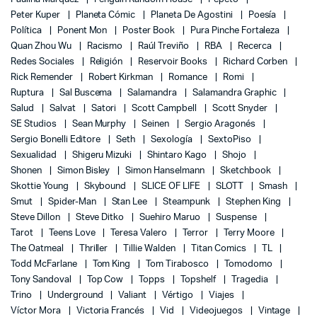
Peter Kuper
Planeta Cómic
Planeta De Agostini
Poesía
Política
Ponent Mon
Poster Book
Pura Pinche Fortaleza
Quan Zhou Wu
Racismo
Raúl Treviño
RBA
Recerca
Redes Sociales
Religión
Reservoir Books
Richard Corben
Rick Remender
Robert Kirkman
Romance
Romi
Ruptura
Sal Buscema
Salamandra
Salamandra Graphic
Salud
Salvat
Satori
Scott Campbell
Scott Snyder
SE Studios
Sean Murphy
Seinen
Sergio Aragonés
Sergio Bonelli Editore
Seth
Sexología
SextoPiso
Sexualidad
Shigeru Mizuki
Shintaro Kago
Shojo
Shonen
Simon Bisley
Simon Hanselmann
Sketchbook
Skottie Young
Skybound
SLICE OF LIFE
SLOTT
Smash
Smut
Spider-Man
Stan Lee
Steampunk
Stephen King
Steve Dillon
Steve Ditko
Suehiro Maruo
Suspense
Tarot
Teens Love
Teresa Valero
Terror
Terry Moore
The Oatmeal
Thriller
Tillie Walden
Titan Comics
TL
Todd McFarlane
Tom King
Tom Tirabosco
Tomodomo
Tony Sandoval
Top Cow
Topps
Topshelf
Tragedia
Trino
Underground
Valiant
Vértigo
Viajes
Víctor Mora
Victoria Francés
Vid
Videojuegos
Vintage