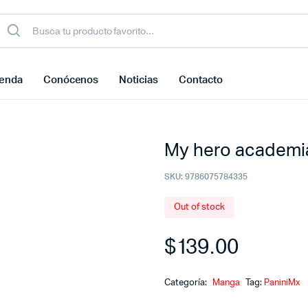
ienda
Conócenos
Noticias
Contacto
My hero academi
SKU:
9786075784335
Out of stock
$
139.00
Categoría:
Manga
Tag:
PaniniMx