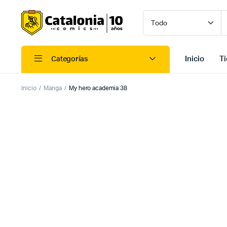
Inicio
T
Categorías
Inicio
Manga
My hero academia 38