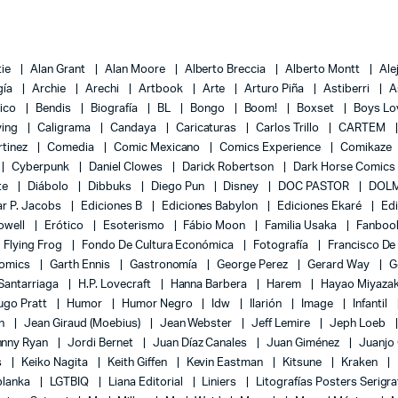
tie
Alan Grant
Alan Moore
Alberto Breccia
Alberto Montt
Ale
gía
Archie
Arechi
Artbook
Arte
Arturo Piña
Astiberri
A
lico
Bendis
Biografía
BL
Bongo
Boom!
Boxset
Boys L
ying
Caligrama
Candaya
Caricaturas
Carlos Trillo
CARTEM
rtinez
Comedia
Comic Mexicano
Comics Experience
Comikaze
Cyberpunk
Daniel Clowes
Darick Robertson
Dark Horse Comics
te
Diábolo
Dibbuks
Diego Pun
Disney
DOC PASTOR
DOLM
r P. Jacobs
Ediciones B
Ediciones Babylon
Ediciones Ekaré
Ed
Powell
Erótico
Esoterismo
Fábio Moon
Familia Usaka
Fanboo
Flying Frog
Fondo De Cultura Económica
Fotografía
Francisco De
Comics
Garth Ennis
Gastronomía
George Perez
Gerard Way
G
 Santarriaga
H.P. Lovecraft
Hanna Barbera
Harem
Hayao Miyaza
ugo Pratt
Humor
Humor Negro
Idw
Ilarión
Image
Infantil
on
Jean Giraud (Moebius)
Jean Webster
Jeff Lemire
Jeph Loeb
hnny Ryan
Jordi Bernet
Juan Díaz Canales
Juan Giménez
Juanjo
s
Keiko Nagita
Keith Giffen
Kevin Eastman
Kitsune
Kraken
blanka
LGTBIQ
Liana Editorial
Liniers
Litografías Posters Serigra