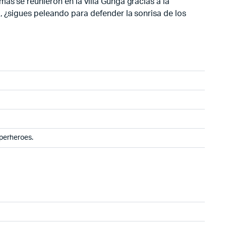
ás se reunieron en la villa Gunga gracias a la
, ¿sigues peleando para defender la sonrisa de los
perheroes.