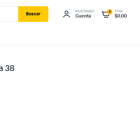
Inicia Sesión
Total
0
Buscar
Cuenta
$
0.00
a 38