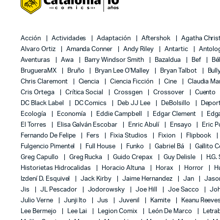
Acción
Actividades
Adaptación
Aftershok
Agatha Chris
Alvaro Ortiz
Amanda Conner
Andy Riley
Antartic
Antolo
Aventuras
Awa
Barry Windsor Smith
Bazaldua
Bef
Bé
BrugueraMX
Bruño
Bryan Lee O'Malley
Bryan Talbot
Bull
Chris Claremont
Ciencia
Ciencia Ficción
Cine
Claudia Ma
Cris Ortega
Crítica Social
Crossgen
Crossover
Cuento
DC Black Label
DC Comics
Deb JJ Lee
DeBolsillo
Depor
Ecología
Economía
Eddie Campbell
Edgar Clement
Edga
El Torres
Elisa Galván Escobar
Enric Abulí
Ensayo
Eric 
Fernando De Felipe
Fers
Fixia Studios
Fixion
Flipbook
Fulgencio Pimentel
Full House
Funko
Gabriel Bá
Gallito 
Greg Capullo
Greg Rucka
Guido Crepax
Guy Delisle
H.G.
Historietas Hidrocalidas
Horacio Altuna
Horax
Horror
H
Izdení D. Esquivel
Jack Kirby
Jaime Hernandez
Jan
Jas
Jis
JL Pescador
Jodorowsky
Joe Hill
Joe Sacco
Jo
Julio Verne
Junji Ito
Jus
Juvenil
Kamite
Keanu Reeve
Lee Bermejo
Lee Lai
Legion Comix
León De Marco
Letra