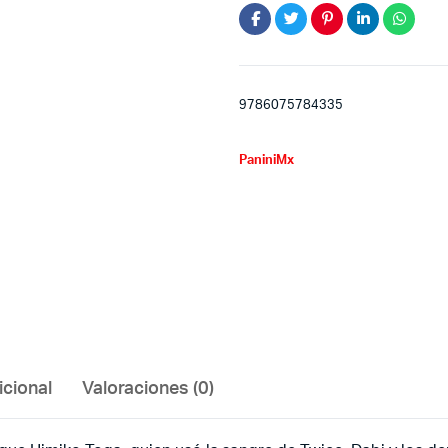
9786075784335
PaniniMx
icional
Valoraciones (0)