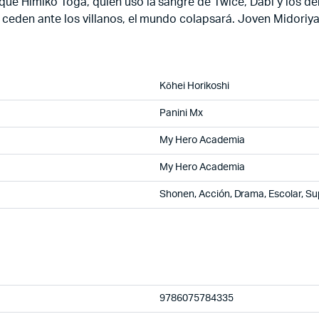
que Himiko Toga, quien usó la sangre de Twice, Dabi y los dem
i ceden ante los villanos, el mundo colapsará. Joven Midoriya
Kōhei Horikoshi
Panini Mx
My Hero Academia
My Hero Academia
Shonen, Acción, Drama, Escolar, Su
9786075784335