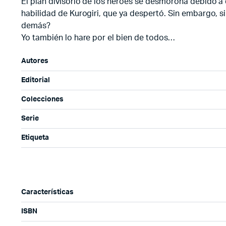
El plan divisorio de los héroes se desmorona debido a 
habilidad de Kurogiri, que ya despertó. Sin embargo, s
demás?
Yo también lo hare por el bien de todos…
Autores
Editorial
Colecciones
Serie
Etiqueta
Características
ISBN