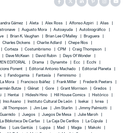
jandra Gámez
Aleta
Alex Ross
Alfonso Azpiri
Alias
stronave
Augusto Mora
Autoayuda
Autobiográfico
ove
Brian K. Vaughan
Brian Lee O'Malley
Bruguera
Charles Dickens
Charlie Adlard
Chepe Ríos
Corteza
Costumbrismo
CPM
Craig Thompson
Dave McKean
David Rubin
Days Of Wonder
EN EDITORIAL
Drama
Dynamite
Ecc
Ecchi
icions Ponent
Editorial Antonio Machado
Editorial Planeta
k
Fandogamia
Fantasía
Feminismo
 La Mora
Francisco Ibáñez
Frank Miller
Frederik Peeters
ermán Butze
Glénat
Gore
Grant Morrison
Gredos
ki
Hentai
Hideshi Hino
Hill House Comics
Histórico
Inio Asano
Instituto Cultural De León
Isekai
Ivrea
Jill Thompson
Jim Lee
Jim Starlin
Jimmy Palmiotti
 Guarnido
Juegos
Juegos De Mesa
Julie Maroh
La Biblioteca De Carfax
La Caja De Cerillos
La Cúpula
fías
Luis Gantús
Luppa
Mad
Magia
Makoki