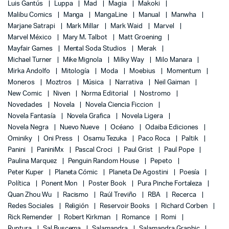
Luis Gantús
Luppa
Mad
Magia
Makoki
Malibu Comics
Manga
MangaLine
Manual
Manwha
Marjane Satrapi
Mark Millar
Mark Waid
Marvel
Marvel México
Mary M. Talbot
Matt Groening
Mayfair Games
Mental Soda Studios
Merak
Michael Turner
Mike Mignola
Milky Way
Milo Manara
Mirka Andolfo
Mitología
Moda
Moebius
Momentum
Moneros
Moztros
Música
Narrativa
Neil Gaiman
New Comic
Niven
Norma Editorial
Nostromo
Novedades
Novela
Novela Ciencia Ficcion
Novela Fantasía
Novela Grafica
Novela Ligera
Novela Negra
Nuevo Nueve
Océano
Odaiba Ediciones
Ominiky
Oni Press
Osamu Tezuka
Paco Roca
Paltik
Panini
PaniniMx
Pascal Croci
Paul Grist
Paul Pope
Paulina Marquez
Penguin Random House
Pepeto
Peter Kuper
Planeta Cómic
Planeta De Agostini
Poesía
Política
Ponent Mon
Poster Book
Pura Pinche Fortaleza
Quan Zhou Wu
Racismo
Raúl Treviño
RBA
Recerca
Redes Sociales
Religión
Reservoir Books
Richard Corben
Rick Remender
Robert Kirkman
Romance
Romi
Ruptura
Sal Buscema
Salamandra
Salamandra Graphic