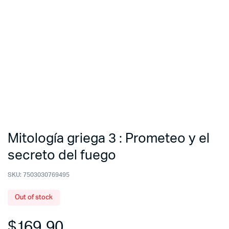
Mitología griega 3 : Prometeo y el
secreto del fuego
SKU:
7503030769495
Out of stock
$
169.90