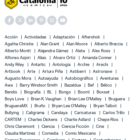
Acción
Actividades
Adaptación
Aftershok
Agatha Christie
Alan Grant
Alan Moore
Alberto Breccia
Alberto Montt
Alejandra Gámez
Aleta
Alex Ross
Alfonso Azpiri
Alias
Alvaro Ortiz
Amanda Conner
Andy Riley
Antartic
Antología
Archie
Arechi
Artbook
Arte
Arturo Piña
Astiberri
Astronave
Augusto Mora
Autoayuda
Autobiográfico
Aventuras
Awa
Barry Windsor Smith
Bazaldua
Bef
Bélico
Bendis
Biografía
BL
Bongo
Boom!
Boxset
Boys Love
Brian K. Vaughan
Brian Lee O'Malley
Bruguera
BrugueraMX
Bruño
Bryan Lee O'Malley
Bryan Talbot
Bullying
Caligrama
Candaya
Caricaturas
Carlos Trillo
CARTEM
Charles Dickens
Charlie Adlard
Chepe Ríos
Chris Claremont
Ciencia
Ciencia Ficción
Cine
Claudia Martinez
Comedia
Comic Mexicano