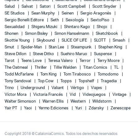
Salud
Salvat
Satori
Scott Campbell
Scott Snyder
SE Studios
Sean Murphy
Seinen
Sergio Aragonés
Sergio Bonelli Editore
Seth
Sexología
SextoPiso
Sexualidad
Shigeru Mizuki
Shintaro Kago
Shojo
Shonen
Simon Bisley
Simon Hanselmann
Sketchbook
Skottie Young
Skybound
SLICE OF LIFE
SLOTT
Smash
Smut
Spider-Man
Stan Lee
Steampunk
Stephen King
Steve Dillon
Steve Ditko
Suehiro Maruo
Suspense
Tarot
Teens Love
Teresa Valero
Terror
Terry Moore
The Oatmeal
Thriller
Tillie Walden
Titan Comics
TL
Todd McFarlane
Tom King
Tom Tirabosco
Tomodomo
Tony Sandoval
Top Cow
Topps
Topshelf
Tragedia
Trino
Underground
Valiant
Vértigo
Viajes
Víctor Mora
Victoria Francés
Vid
Videojuegos
Vintage
Walter Simonson
Warren Ellis
Western
Wildstorm
Yair PT
Yaoi
Yermo Ediciones
Yuri
Zdarsky
Zenescope
Copyright 2018 © CataloniaComics. Todos los derechos reservados