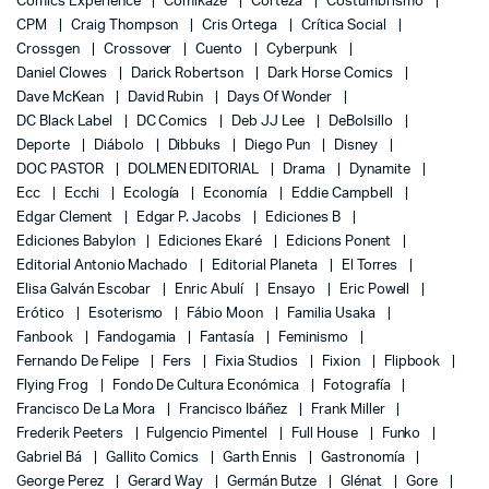
Comics Experience
Comikaze
Corteza
Costumbrismo
CPM
Craig Thompson
Cris Ortega
Crítica Social
Crossgen
Crossover
Cuento
Cyberpunk
Daniel Clowes
Darick Robertson
Dark Horse Comics
Dave McKean
David Rubin
Days Of Wonder
DC Black Label
DC Comics
Deb JJ Lee
DeBolsillo
Deporte
Diábolo
Dibbuks
Diego Pun
Disney
DOC PASTOR
DOLMEN EDITORIAL
Drama
Dynamite
Ecc
Ecchi
Ecología
Economía
Eddie Campbell
Edgar Clement
Edgar P. Jacobs
Ediciones B
Ediciones Babylon
Ediciones Ekaré
Edicions Ponent
Editorial Antonio Machado
Editorial Planeta
El Torres
Elisa Galván Escobar
Enric Abulí
Ensayo
Eric Powell
Erótico
Esoterismo
Fábio Moon
Familia Usaka
Fanbook
Fandogamia
Fantasía
Feminismo
Fernando De Felipe
Fers
Fixia Studios
Fixion
Flipbook
Flying Frog
Fondo De Cultura Económica
Fotografía
Francisco De La Mora
Francisco Ibáñez
Frank Miller
Frederik Peeters
Fulgencio Pimentel
Full House
Funko
Gabriel Bá
Gallito Comics
Garth Ennis
Gastronomía
George Perez
Gerard Way
Germán Butze
Glénat
Gore