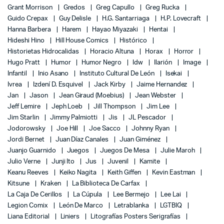
Grant Morrison
Gredos
Greg Capullo
Greg Rucka
Guido Crepax
Guy Delisle
H.G. Santarriaga
H.P. Lovecraft
Hanna Barbera
Harem
Hayao Miyazaki
Hentai
Hideshi Hino
Hill House Comics
Histórico
Historietas Hidrocalidas
Horacio Altuna
Horax
Horror
Hugo Pratt
Humor
Humor Negro
Idw
Ilarión
Image
Infantil
Inio Asano
Instituto Cultural De León
Isekai
Ivrea
Izdení D. Esquivel
Jack Kirby
Jaime Hernandez
Jan
Jason
Jean Giraud (Moebius)
Jean Webster
Jeff Lemire
Jeph Loeb
Jill Thompson
Jim Lee
Jim Starlin
Jimmy Palmiotti
Jis
JL Pescador
Jodorowsky
Joe Hill
Joe Sacco
Johnny Ryan
Jordi Bernet
Juan Díaz Canales
Juan Giménez
Juanjo Guarnido
Juegos
Juegos De Mesa
Julie Maroh
Julio Verne
Junji Ito
Jus
Juvenil
Kamite
Keanu Reeves
Keiko Nagita
Keith Giffen
Kevin Eastman
Kitsune
Kraken
La Biblioteca De Carfax
La Caja De Cerillos
La Cúpula
Lee Bermejo
Lee Lai
Legion Comix
León De Marco
Letrablanka
LGTBIQ
Liana Editorial
Liniers
Litografías Posters Serigrafías