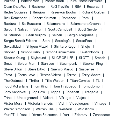
Política
Ponent Mon
Poster Book
Pura Pinche Fortaleza
Quan Zhou Wu
Racismo
Raúl Treviño
RBA
Recerca
Redes Sociales
Religión
Reservoir Books
Richard Corben
Rick Remender
Robert Kirkman
Romance
Romi
Ruptura
Sal Buscema
Salamandra
Salamandra Graphic
Salud
Salvat
Satori
Scott Campbell
Scott Snyder
SE Studios
Sean Murphy
Seinen
Sergio Aragonés
Sergio Bonelli Editore
Seth
Sexología
SextoPiso
Sexualidad
Shigeru Mizuki
Shintaro Kago
Shojo
Shonen
Simon Bisley
Simon Hanselmann
Sketchbook
Skottie Young
Skybound
SLICE OF LIFE
SLOTT
Smash
Smut
Spider-Man
Stan Lee
Steampunk
Stephen King
Steve Dillon
Steve Ditko
Suehiro Maruo
Suspense
Tarot
Teens Love
Teresa Valero
Terror
Terry Moore
The Oatmeal
Thriller
Tillie Walden
Titan Comics
TL
Todd McFarlane
Tom King
Tom Tirabosco
Tomodomo
Tony Sandoval
Top Cow
Topps
Topshelf
Tragedia
Trino
Underground
Valiant
Vértigo
Viajes
Víctor Mora
Victoria Francés
Vid
Videojuegos
Vintage
Walter Simonson
Warren Ellis
Western
Wildstorm
Yair PT
Yaoi
Yermo Ediciones
Yuri
Zdarsky
Zenescope