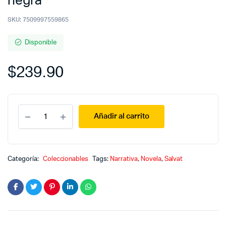
negra
SKU:
7509997559865
Disponible
$
239.90
Crimen
Añadir al carrito
y
misterio
22
:
La
Categoría:
Coleccionables
Tags:
Narrativa
,
Novela
,
Salvat
máscara
negra
quantity