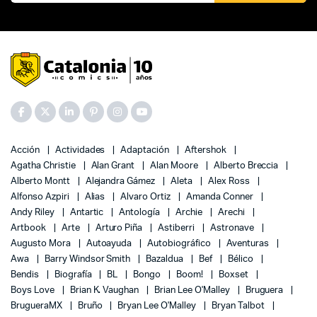
Acción
Actividades
Adaptación
Aftershok
Agatha Christie
Alan Grant
Alan Moore
Alberto Breccia
Alberto Montt
Alejandra Gámez
Aleta
Alex Ross
Alfonso Azpiri
Alias
Alvaro Ortiz
Amanda Conner
Andy Riley
Antartic
Antología
Archie
Arechi
Artbook
Arte
Arturo Piña
Astiberri
Astronave
Augusto Mora
Autoayuda
Autobiográfico
Aventuras
Awa
Barry Windsor Smith
Bazaldua
Bef
Bélico
Bendis
Biografía
BL
Bongo
Boom!
Boxset
Boys Love
Brian K. Vaughan
Brian Lee O'Malley
Bruguera
BrugueraMX
Bruño
Bryan Lee O'Malley
Bryan Talbot