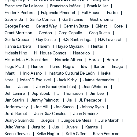
Francisco De La Mora
Francisco Ibáñez
Frank Miller
Frederik Peeters
Fulgencio Pimentel
Full House
Funko
Gabriel Bá
Gallito Comics
Garth Ennis
Gastronomía
George Perez
Gerard Way
Germán Butze
Glénat
Gore
Grant Morrison
Gredos
Greg Capullo
Greg Rucka
Guido Crepax
Guy Delisle
H.G. Santarriaga
H.P. Lovecraft
Hanna Barbera
Harem
Hayao Miyazaki
Hentai
Hideshi Hino
Hill House Comics
Histórico
Historietas Hidrocalidas
Horacio Altuna
Horax
Horror
Hugo Pratt
Humor
Humor Negro
Idw
Ilarión
Image
Infantil
Inio Asano
Instituto Cultural De León
Isekai
Ivrea
Izdení D. Esquivel
Jack Kirby
Jaime Hernandez
Jan
Jason
Jean Giraud (Moebius)
Jean Webster
Jeff Lemire
Jeph Loeb
Jill Thompson
Jim Lee
Jim Starlin
Jimmy Palmiotti
Jis
JL Pescador
Jodorowsky
Joe Hill
Joe Sacco
Johnny Ryan
Jordi Bernet
Juan Díaz Canales
Juan Giménez
Juanjo Guarnido
Juegos
Juegos De Mesa
Julie Maroh
Julio Verne
Junji Ito
Jus
Juvenil
Kamite
Keanu Reeves
Keiko Nagita
Keith Giffen
Kevin Eastman