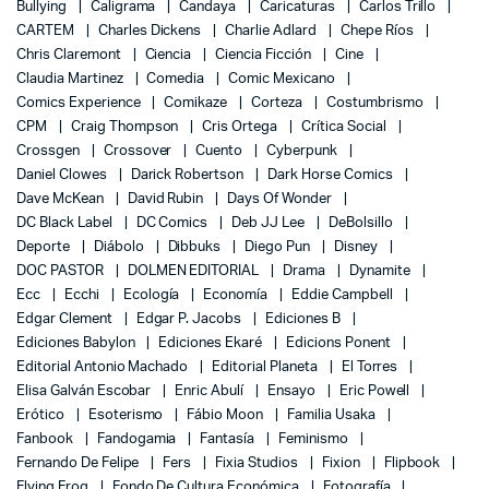
Bullying
Caligrama
Candaya
Caricaturas
Carlos Trillo
CARTEM
Charles Dickens
Charlie Adlard
Chepe Ríos
Chris Claremont
Ciencia
Ciencia Ficción
Cine
Claudia Martinez
Comedia
Comic Mexicano
Comics Experience
Comikaze
Corteza
Costumbrismo
CPM
Craig Thompson
Cris Ortega
Crítica Social
Crossgen
Crossover
Cuento
Cyberpunk
Daniel Clowes
Darick Robertson
Dark Horse Comics
Dave McKean
David Rubin
Days Of Wonder
DC Black Label
DC Comics
Deb JJ Lee
DeBolsillo
Deporte
Diábolo
Dibbuks
Diego Pun
Disney
DOC PASTOR
DOLMEN EDITORIAL
Drama
Dynamite
Ecc
Ecchi
Ecología
Economía
Eddie Campbell
Edgar Clement
Edgar P. Jacobs
Ediciones B
Ediciones Babylon
Ediciones Ekaré
Edicions Ponent
Editorial Antonio Machado
Editorial Planeta
El Torres
Elisa Galván Escobar
Enric Abulí
Ensayo
Eric Powell
Erótico
Esoterismo
Fábio Moon
Familia Usaka
Fanbook
Fandogamia
Fantasía
Feminismo
Fernando De Felipe
Fers
Fixia Studios
Fixion
Flipbook
Flying Frog
Fondo De Cultura Económica
Fotografía