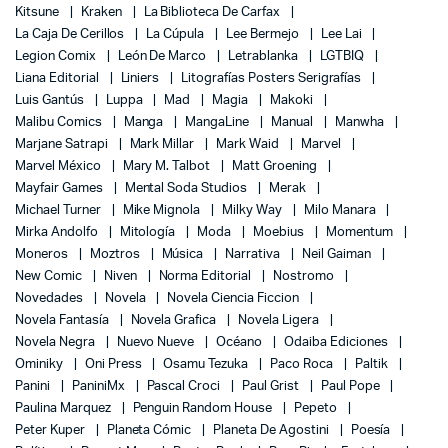
Kitsune
Kraken
La Biblioteca De Carfax
La Caja De Cerillos
La Cúpula
Lee Bermejo
Lee Lai
Legion Comix
León De Marco
Letrablanka
LGTBIQ
Liana Editorial
Liniers
Litografías Posters Serigrafías
Luis Gantús
Luppa
Mad
Magia
Makoki
Malibu Comics
Manga
MangaLine
Manual
Manwha
Marjane Satrapi
Mark Millar
Mark Waid
Marvel
Marvel México
Mary M. Talbot
Matt Groening
Mayfair Games
Mental Soda Studios
Merak
Michael Turner
Mike Mignola
Milky Way
Milo Manara
Mirka Andolfo
Mitología
Moda
Moebius
Momentum
Moneros
Moztros
Música
Narrativa
Neil Gaiman
New Comic
Niven
Norma Editorial
Nostromo
Novedades
Novela
Novela Ciencia Ficcion
Novela Fantasía
Novela Grafica
Novela Ligera
Novela Negra
Nuevo Nueve
Océano
Odaiba Ediciones
Ominiky
Oni Press
Osamu Tezuka
Paco Roca
Paltik
Panini
PaniniMx
Pascal Croci
Paul Grist
Paul Pope
Paulina Marquez
Penguin Random House
Pepeto
Peter Kuper
Planeta Cómic
Planeta De Agostini
Poesía