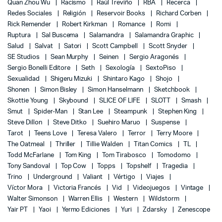
Quan Zhou Wu
Racismo
Raúl Treviño
RBA
Recerca
Redes Sociales
Religión
Reservoir Books
Richard Corben
Rick Remender
Robert Kirkman
Romance
Romi
Ruptura
Sal Buscema
Salamandra
Salamandra Graphic
Salud
Salvat
Satori
Scott Campbell
Scott Snyder
SE Studios
Sean Murphy
Seinen
Sergio Aragonés
Sergio Bonelli Editore
Seth
Sexología
SextoPiso
Sexualidad
Shigeru Mizuki
Shintaro Kago
Shojo
Shonen
Simon Bisley
Simon Hanselmann
Sketchbook
Skottie Young
Skybound
SLICE OF LIFE
SLOTT
Smash
Smut
Spider-Man
Stan Lee
Steampunk
Stephen King
Steve Dillon
Steve Ditko
Suehiro Maruo
Suspense
Tarot
Teens Love
Teresa Valero
Terror
Terry Moore
The Oatmeal
Thriller
Tillie Walden
Titan Comics
TL
Todd McFarlane
Tom King
Tom Tirabosco
Tomodomo
Tony Sandoval
Top Cow
Topps
Topshelf
Tragedia
Trino
Underground
Valiant
Vértigo
Viajes
Víctor Mora
Victoria Francés
Vid
Videojuegos
Vintage
Walter Simonson
Warren Ellis
Western
Wildstorm
Yair PT
Yaoi
Yermo Ediciones
Yuri
Zdarsky
Zenescope