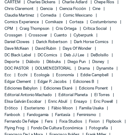
CARTEM
Charles Dickens
Charlie Adlard
Chepe Ríos
Chris Claremont
Ciencia
Ciencia Ficción
Cine
Claudia Martinez
Comedia
Comic Mexicano
Comics Experience
Comikaze
Corteza
Costumbrismo
CPM
Craig Thompson
Cris Ortega
Crítica Social
Crossgen
Crossover
Cuento
Cyberpunk
Daniel Clowes
Darick Robertson
Dark Horse Comics
Dave McKean
David Rubin
Days Of Wonder
DC Black Label
DC Comics
Deb JJ Lee
DeBolsillo
Deporte
Diábolo
Dibbuks
Diego Pun
Disney
DOC PASTOR
DOLMEN EDITORIAL
Drama
Dynamite
Ecc
Ecchi
Ecología
Economía
Eddie Campbell
Edgar Clement
Edgar P. Jacobs
Ediciones B
Ediciones Babylon
Ediciones Ekaré
Edicions Ponent
Editorial Antonio Machado
Editorial Planeta
El Torres
Elisa Galván Escobar
Enric Abulí
Ensayo
Eric Powell
Erótico
Esoterismo
Fábio Moon
Familia Usaka
Fanbook
Fandogamia
Fantasía
Feminismo
Fernando De Felipe
Fers
Fixia Studios
Fixion
Flipbook
Flying Frog
Fondo De Cultura Económica
Fotografía
Francisco De La Mora
Francisco Ibáñez
Frank Miller