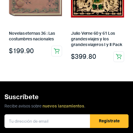
Novelas eternas 36 : Las
Julio Verne 60 y 61 Los
costumbres nacionales
grandes viajes y los
grandes viajeros I y II Pack
$
199.90
$
399.80
Suscríbete
Recibe avisos sobre
nuevos lanzamientos
.
Registrate