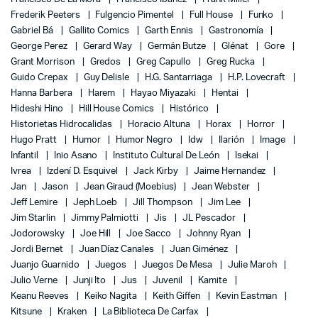
Frederik Peeters
Fulgencio Pimentel
Full House
Funko
Gabriel Bá
Gallito Comics
Garth Ennis
Gastronomía
George Perez
Gerard Way
Germán Butze
Glénat
Gore
Grant Morrison
Gredos
Greg Capullo
Greg Rucka
Guido Crepax
Guy Delisle
H.G. Santarriaga
H.P. Lovecraft
Hanna Barbera
Harem
Hayao Miyazaki
Hentai
Hideshi Hino
Hill House Comics
Histórico
Historietas Hidrocalidas
Horacio Altuna
Horax
Horror
Hugo Pratt
Humor
Humor Negro
Idw
Ilarión
Image
Infantil
Inio Asano
Instituto Cultural De León
Isekai
Ivrea
Izdení D. Esquivel
Jack Kirby
Jaime Hernandez
Jan
Jason
Jean Giraud (Moebius)
Jean Webster
Jeff Lemire
Jeph Loeb
Jill Thompson
Jim Lee
Jim Starlin
Jimmy Palmiotti
Jis
JL Pescador
Jodorowsky
Joe Hill
Joe Sacco
Johnny Ryan
Jordi Bernet
Juan Díaz Canales
Juan Giménez
Juanjo Guarnido
Juegos
Juegos De Mesa
Julie Maroh
Julio Verne
Junji Ito
Jus
Juvenil
Kamite
Keanu Reeves
Keiko Nagita
Keith Giffen
Kevin Eastman
Kitsune
Kraken
La Biblioteca De Carfax