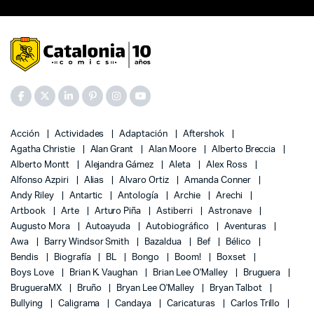
Acción
Actividades
Adaptación
Aftershok
Agatha Christie
Alan Grant
Alan Moore
Alberto Breccia
Alberto Montt
Alejandra Gámez
Aleta
Alex Ross
Alfonso Azpiri
Alias
Alvaro Ortiz
Amanda Conner
Andy Riley
Antartic
Antología
Archie
Arechi
Artbook
Arte
Arturo Piña
Astiberri
Astronave
Augusto Mora
Autoayuda
Autobiográfico
Aventuras
Awa
Barry Windsor Smith
Bazaldua
Bef
Bélico
Bendis
Biografía
BL
Bongo
Boom!
Boxset
Boys Love
Brian K. Vaughan
Brian Lee O'Malley
Bruguera
BrugueraMX
Bruño
Bryan Lee O'Malley
Bryan Talbot
Bullying
Caligrama
Candaya
Caricaturas
Carlos Trillo