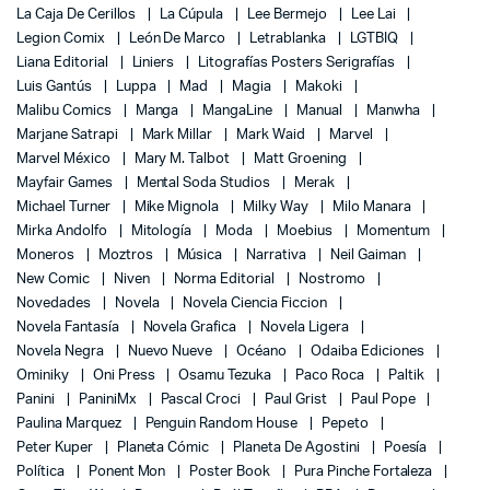
La Caja De Cerillos
La Cúpula
Lee Bermejo
Lee Lai
Legion Comix
León De Marco
Letrablanka
LGTBIQ
Liana Editorial
Liniers
Litografías Posters Serigrafías
Luis Gantús
Luppa
Mad
Magia
Makoki
Malibu Comics
Manga
MangaLine
Manual
Manwha
Marjane Satrapi
Mark Millar
Mark Waid
Marvel
Marvel México
Mary M. Talbot
Matt Groening
Mayfair Games
Mental Soda Studios
Merak
Michael Turner
Mike Mignola
Milky Way
Milo Manara
Mirka Andolfo
Mitología
Moda
Moebius
Momentum
Moneros
Moztros
Música
Narrativa
Neil Gaiman
New Comic
Niven
Norma Editorial
Nostromo
Novedades
Novela
Novela Ciencia Ficcion
Novela Fantasía
Novela Grafica
Novela Ligera
Novela Negra
Nuevo Nueve
Océano
Odaiba Ediciones
Ominiky
Oni Press
Osamu Tezuka
Paco Roca
Paltik
Panini
PaniniMx
Pascal Croci
Paul Grist
Paul Pope
Paulina Marquez
Penguin Random House
Pepeto
Peter Kuper
Planeta Cómic
Planeta De Agostini
Poesía
Política
Ponent Mon
Poster Book
Pura Pinche Fortaleza