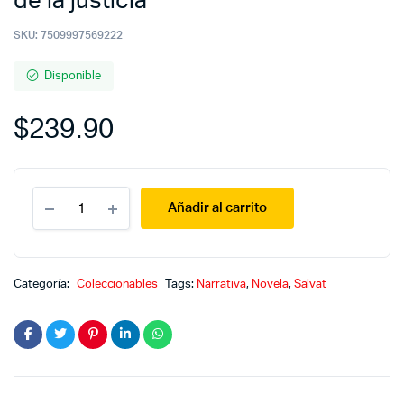
de la justícia
SKU:
7509997569222
Disponible
$
239.90
Crimen
Añadir al carrito
y
misterio
31
:
El
Categoría:
Coleccionables
Tags:
Narrativa
,
Novela
,
Salvat
tribunal
de
la
justícia
quantity