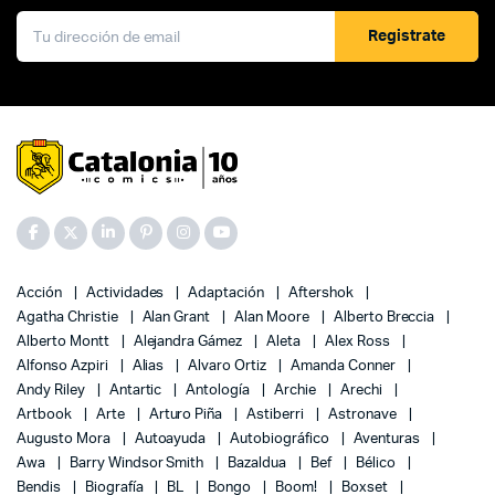
Registrate
Acción
Actividades
Adaptación
Aftershok
Agatha Christie
Alan Grant
Alan Moore
Alberto Breccia
Alberto Montt
Alejandra Gámez
Aleta
Alex Ross
Alfonso Azpiri
Alias
Alvaro Ortiz
Amanda Conner
Andy Riley
Antartic
Antología
Archie
Arechi
Artbook
Arte
Arturo Piña
Astiberri
Astronave
Augusto Mora
Autoayuda
Autobiográfico
Aventuras
Awa
Barry Windsor Smith
Bazaldua
Bef
Bélico
Bendis
Biografía
BL
Bongo
Boom!
Boxset