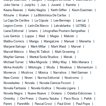
Julio Verne
Junji Ito
Jus
Juvenil
Kamite
Keanu Reeves
Keiko Nagita
Keith Giffen
Kevin Eastman
Kitsune
Kraken
La Biblioteca De Carfax
La Caja De Cerillos
La Cúpula
Lee Bermejo
Lee Lai
Legion Comix
León De Marco
Letrablanka
LGTBIQ
Liana Editorial
Liniers
Litografías Posters Serigrafías
Luis Gantús
Luppa
Mad
Magia
Makoki
Malibu Comics
Manga
MangaLine
Manual
Manwha
Marjane Satrapi
Mark Millar
Mark Waid
Marvel
Marvel México
Mary M. Talbot
Matt Groening
Mayfair Games
Mental Soda Studios
Merak
Michael Turner
Mike Mignola
Milky Way
Milo Manara
Mirka Andolfo
Mitología
Moda
Moebius
Momentum
Moneros
Moztros
Música
Narrativa
Neil Gaiman
New Comic
Niven
Norma Editorial
Nostromo
Novedades
Novela
Novela Ciencia Ficcion
Novela Fantasía
Novela Grafica
Novela Ligera
Novela Negra
Nuevo Nueve
Océano
Odaiba Ediciones
Ominiky
Oni Press
Osamu Tezuka
Paco Roca
Paltik
Panini
PaniniMx
Pascal Croci
Paul Grist
Paul Pope