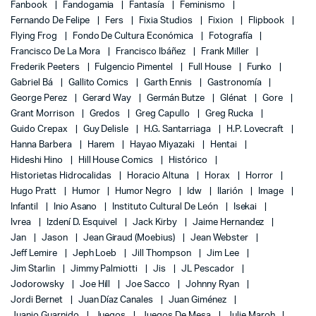
Fanbook
Fandogamia
Fantasía
Feminismo
Fernando De Felipe
Fers
Fixia Studios
Fixion
Flipbook
Flying Frog
Fondo De Cultura Económica
Fotografía
Francisco De La Mora
Francisco Ibáñez
Frank Miller
Frederik Peeters
Fulgencio Pimentel
Full House
Funko
Gabriel Bá
Gallito Comics
Garth Ennis
Gastronomía
George Perez
Gerard Way
Germán Butze
Glénat
Gore
Grant Morrison
Gredos
Greg Capullo
Greg Rucka
Guido Crepax
Guy Delisle
H.G. Santarriaga
H.P. Lovecraft
Hanna Barbera
Harem
Hayao Miyazaki
Hentai
Hideshi Hino
Hill House Comics
Histórico
Historietas Hidrocalidas
Horacio Altuna
Horax
Horror
Hugo Pratt
Humor
Humor Negro
Idw
Ilarión
Image
Infantil
Inio Asano
Instituto Cultural De León
Isekai
Ivrea
Izdení D. Esquivel
Jack Kirby
Jaime Hernandez
Jan
Jason
Jean Giraud (Moebius)
Jean Webster
Jeff Lemire
Jeph Loeb
Jill Thompson
Jim Lee
Jim Starlin
Jimmy Palmiotti
Jis
JL Pescador
Jodorowsky
Joe Hill
Joe Sacco
Johnny Ryan
Jordi Bernet
Juan Díaz Canales
Juan Giménez
Juanjo Guarnido
Juegos
Juegos De Mesa
Julie Maroh