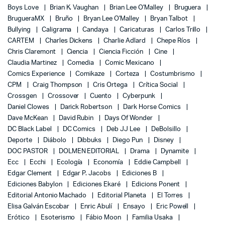
Boys Love
Brian K. Vaughan
Brian Lee O'Malley
Bruguera
BrugueraMX
Bruño
Bryan Lee O'Malley
Bryan Talbot
Bullying
Caligrama
Candaya
Caricaturas
Carlos Trillo
CARTEM
Charles Dickens
Charlie Adlard
Chepe Ríos
Chris Claremont
Ciencia
Ciencia Ficción
Cine
Claudia Martinez
Comedia
Comic Mexicano
Comics Experience
Comikaze
Corteza
Costumbrismo
CPM
Craig Thompson
Cris Ortega
Crítica Social
Crossgen
Crossover
Cuento
Cyberpunk
Daniel Clowes
Darick Robertson
Dark Horse Comics
Dave McKean
David Rubin
Days Of Wonder
DC Black Label
DC Comics
Deb JJ Lee
DeBolsillo
Deporte
Diábolo
Dibbuks
Diego Pun
Disney
DOC PASTOR
DOLMEN EDITORIAL
Drama
Dynamite
Ecc
Ecchi
Ecología
Economía
Eddie Campbell
Edgar Clement
Edgar P. Jacobs
Ediciones B
Ediciones Babylon
Ediciones Ekaré
Edicions Ponent
Editorial Antonio Machado
Editorial Planeta
El Torres
Elisa Galván Escobar
Enric Abulí
Ensayo
Eric Powell
Erótico
Esoterismo
Fábio Moon
Familia Usaka