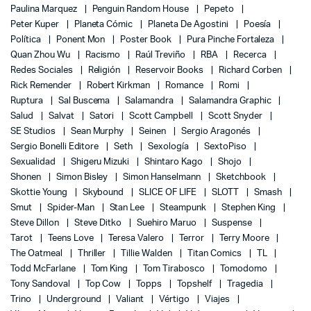
Paulina Marquez
Penguin Random House
Pepeto
Peter Kuper
Planeta Cómic
Planeta De Agostini
Poesía
Política
Ponent Mon
Poster Book
Pura Pinche Fortaleza
Quan Zhou Wu
Racismo
Raúl Treviño
RBA
Recerca
Redes Sociales
Religión
Reservoir Books
Richard Corben
Rick Remender
Robert Kirkman
Romance
Romi
Ruptura
Sal Buscema
Salamandra
Salamandra Graphic
Salud
Salvat
Satori
Scott Campbell
Scott Snyder
SE Studios
Sean Murphy
Seinen
Sergio Aragonés
Sergio Bonelli Editore
Seth
Sexología
SextoPiso
Sexualidad
Shigeru Mizuki
Shintaro Kago
Shojo
Shonen
Simon Bisley
Simon Hanselmann
Sketchbook
Skottie Young
Skybound
SLICE OF LIFE
SLOTT
Smash
Smut
Spider-Man
Stan Lee
Steampunk
Stephen King
Steve Dillon
Steve Ditko
Suehiro Maruo
Suspense
Tarot
Teens Love
Teresa Valero
Terror
Terry Moore
The Oatmeal
Thriller
Tillie Walden
Titan Comics
TL
Todd McFarlane
Tom King
Tom Tirabosco
Tomodomo
Tony Sandoval
Top Cow
Topps
Topshelf
Tragedia
Trino
Underground
Valiant
Vértigo
Viajes