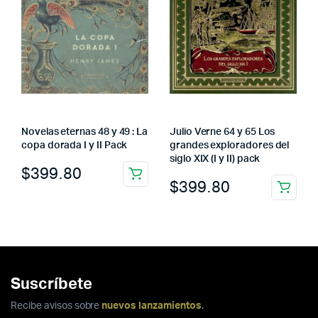
Novelas eternas 48 y 49 : La
Julio Verne 64 y 65 Los
copa dorada I y II Pack
grandes exploradores del
siglo XIX (I y II) pack
$
399.80
$
399.80
Suscríbete
Recibe avisos sobre
nuevos lanzamientos
.