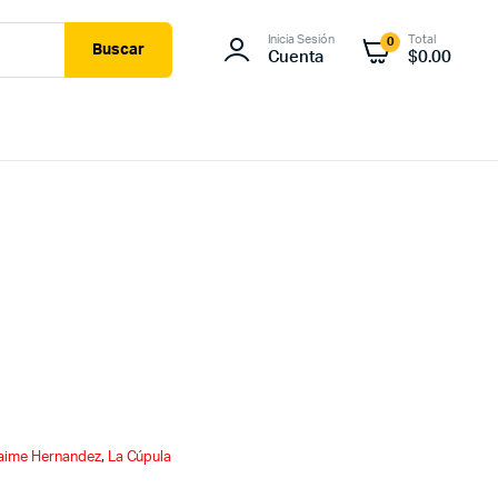
Inicia Sesión
Total
0
Buscar
Cuenta
$
0.00
aime Hernandez
,
La Cúpula