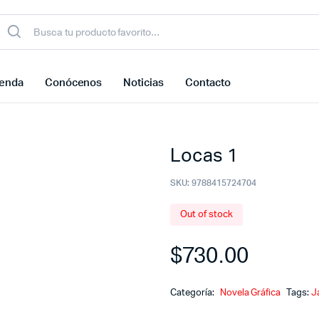
ienda
Conócenos
Noticias
Contacto
Locas 1
SKU:
9788415724704
Out of stock
$
730.00
Categoría:
Novela Gráfica
Tags:
J