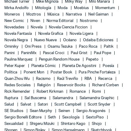
Michael Turner
Mike Mignola
Milky Way
Milo Manara
Mirka Andolfo
Mitología
Moda
Moebius
Momentum
Moneros
Moztros
Música
Narrativa
Neil Gaiman
New Comic
Niven
Norma Editorial
Nostromo
Novedades
Novela
Novela Ciencia Ficcion
Novela Fantasía
Novela Grafica
Novela Ligera
Novela Negra
Nuevo Nueve
Océano
Odaiba Ediciones
Ominiky
Oni Press
Osamu Tezuka
Paco Roca
Paltik
Panini
PaniniMx
Pascal Croci
Paul Grist
Paul Pope
Paulina Marquez
Penguin Random House
Pepeto
Peter Kuper
Planeta Cómic
Planeta De Agostini
Poesía
Política
Ponent Mon
Poster Book
Pura Pinche Fortaleza
Quan Zhou Wu
Racismo
Raúl Treviño
RBA
Recerca
Redes Sociales
Religión
Reservoir Books
Richard Corben
Rick Remender
Robert Kirkman
Romance
Romi
Ruptura
Sal Buscema
Salamandra
Salamandra Graphic
Salud
Salvat
Satori
Scott Campbell
Scott Snyder
SE Studios
Sean Murphy
Seinen
Sergio Aragonés
Sergio Bonelli Editore
Seth
Sexología
SextoPiso
Sexualidad
Shigeru Mizuki
Shintaro Kago
Shojo
Shonen
Simon Bisley
Simon Hanselmann
Sketchbook