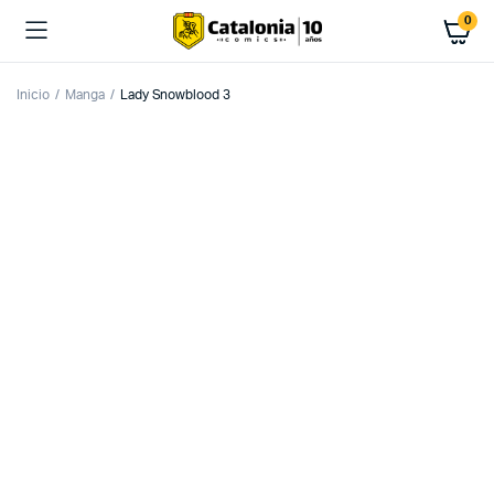
0
Inicio
Manga
Lady Snowblood 3