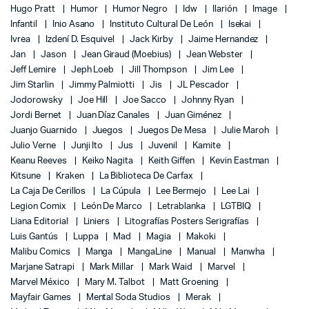
Hugo Pratt
Humor
Humor Negro
Idw
Ilarión
Image
Infantil
Inio Asano
Instituto Cultural De León
Isekai
Ivrea
Izdení D. Esquivel
Jack Kirby
Jaime Hernandez
Jan
Jason
Jean Giraud (Moebius)
Jean Webster
Jeff Lemire
Jeph Loeb
Jill Thompson
Jim Lee
Jim Starlin
Jimmy Palmiotti
Jis
JL Pescador
Jodorowsky
Joe Hill
Joe Sacco
Johnny Ryan
Jordi Bernet
Juan Díaz Canales
Juan Giménez
Juanjo Guarnido
Juegos
Juegos De Mesa
Julie Maroh
Julio Verne
Junji Ito
Jus
Juvenil
Kamite
Keanu Reeves
Keiko Nagita
Keith Giffen
Kevin Eastman
Kitsune
Kraken
La Biblioteca De Carfax
La Caja De Cerillos
La Cúpula
Lee Bermejo
Lee Lai
Legion Comix
León De Marco
Letrablanka
LGTBIQ
Liana Editorial
Liniers
Litografías Posters Serigrafías
Luis Gantús
Luppa
Mad
Magia
Makoki
Malibu Comics
Manga
MangaLine
Manual
Manwha
Marjane Satrapi
Mark Millar
Mark Waid
Marvel
Marvel México
Mary M. Talbot
Matt Groening
Mayfair Games
Mental Soda Studios
Merak