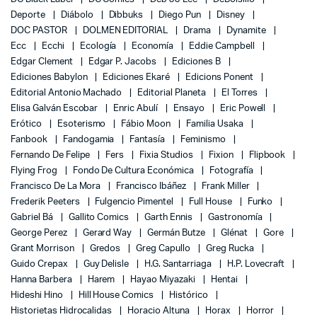
Deporte
Diábolo
Dibbuks
Diego Pun
Disney
DOC PASTOR
DOLMEN EDITORIAL
Drama
Dynamite
Ecc
Ecchi
Ecología
Economía
Eddie Campbell
Edgar Clement
Edgar P. Jacobs
Ediciones B
Ediciones Babylon
Ediciones Ekaré
Edicions Ponent
Editorial Antonio Machado
Editorial Planeta
El Torres
Elisa Galván Escobar
Enric Abulí
Ensayo
Eric Powell
Erótico
Esoterismo
Fábio Moon
Familia Usaka
Fanbook
Fandogamia
Fantasía
Feminismo
Fernando De Felipe
Fers
Fixia Studios
Fixion
Flipbook
Flying Frog
Fondo De Cultura Económica
Fotografía
Francisco De La Mora
Francisco Ibáñez
Frank Miller
Frederik Peeters
Fulgencio Pimentel
Full House
Funko
Gabriel Bá
Gallito Comics
Garth Ennis
Gastronomía
George Perez
Gerard Way
Germán Butze
Glénat
Gore
Grant Morrison
Gredos
Greg Capullo
Greg Rucka
Guido Crepax
Guy Delisle
H.G. Santarriaga
H.P. Lovecraft
Hanna Barbera
Harem
Hayao Miyazaki
Hentai
Hideshi Hino
Hill House Comics
Histórico
Historietas Hidrocalidas
Horacio Altuna
Horax
Horror