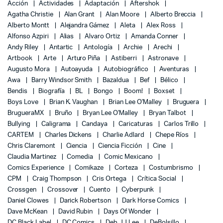
Acción
Actividades
Adaptación
Aftershok
Agatha Christie
Alan Grant
Alan Moore
Alberto Breccia
Alberto Montt
Alejandra Gámez
Aleta
Alex Ross
Alfonso Azpiri
Alias
Alvaro Ortiz
Amanda Conner
Andy Riley
Antartic
Antología
Archie
Arechi
Artbook
Arte
Arturo Piña
Astiberri
Astronave
Augusto Mora
Autoayuda
Autobiográfico
Aventuras
Awa
Barry Windsor Smith
Bazaldua
Bef
Bélico
Bendis
Biografía
BL
Bongo
Boom!
Boxset
Boys Love
Brian K. Vaughan
Brian Lee O'Malley
Bruguera
BrugueraMX
Bruño
Bryan Lee O'Malley
Bryan Talbot
Bullying
Caligrama
Candaya
Caricaturas
Carlos Trillo
CARTEM
Charles Dickens
Charlie Adlard
Chepe Ríos
Chris Claremont
Ciencia
Ciencia Ficción
Cine
Claudia Martinez
Comedia
Comic Mexicano
Comics Experience
Comikaze
Corteza
Costumbrismo
CPM
Craig Thompson
Cris Ortega
Crítica Social
Crossgen
Crossover
Cuento
Cyberpunk
Daniel Clowes
Darick Robertson
Dark Horse Comics
Dave McKean
David Rubin
Days Of Wonder
DC Black Label
DC Comics
Deb JJ Lee
DeBolsillo