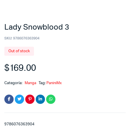
Lady Snowblood 3
SKU:
9786076363904
Out of stock
$
169.00
Categoría:
Manga
Tag:
PaniniMx
9786076363904