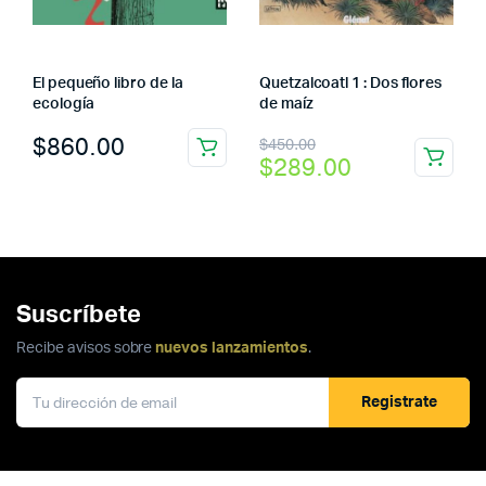
El pequeño libro de la
Quetzalcoatl 1 : Dos flores
ecología
de maíz
El
El
$
860.00
$
450.00
$
289.00
precio
precio
original
actual
era:
es:
$450.00.
$289.00.
Suscríbete
Recibe avisos sobre
nuevos lanzamientos
.
Registrate