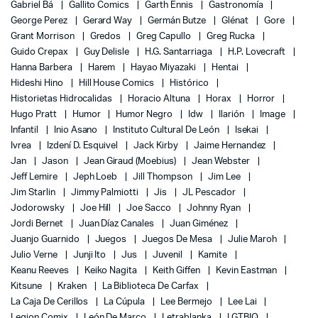
Gabriel Bá
Gallito Comics
Garth Ennis
Gastronomía
George Perez
Gerard Way
Germán Butze
Glénat
Gore
Grant Morrison
Gredos
Greg Capullo
Greg Rucka
Guido Crepax
Guy Delisle
H.G. Santarriaga
H.P. Lovecraft
Hanna Barbera
Harem
Hayao Miyazaki
Hentai
Hideshi Hino
Hill House Comics
Histórico
Historietas Hidrocalidas
Horacio Altuna
Horax
Horror
Hugo Pratt
Humor
Humor Negro
Idw
Ilarión
Image
Infantil
Inio Asano
Instituto Cultural De León
Isekai
Ivrea
Izdení D. Esquivel
Jack Kirby
Jaime Hernandez
Jan
Jason
Jean Giraud (Moebius)
Jean Webster
Jeff Lemire
Jeph Loeb
Jill Thompson
Jim Lee
Jim Starlin
Jimmy Palmiotti
Jis
JL Pescador
Jodorowsky
Joe Hill
Joe Sacco
Johnny Ryan
Jordi Bernet
Juan Díaz Canales
Juan Giménez
Juanjo Guarnido
Juegos
Juegos De Mesa
Julie Maroh
Julio Verne
Junji Ito
Jus
Juvenil
Kamite
Keanu Reeves
Keiko Nagita
Keith Giffen
Kevin Eastman
Kitsune
Kraken
La Biblioteca De Carfax
La Caja De Cerillos
La Cúpula
Lee Bermejo
Lee Lai
Legion Comix
León De Marco
Letrablanka
LGTBIQ