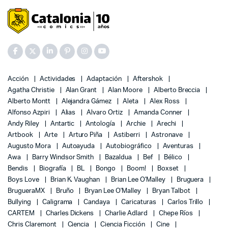
Acción
Actividades
Adaptación
Aftershok
Agatha Christie
Alan Grant
Alan Moore
Alberto Breccia
Alberto Montt
Alejandra Gámez
Aleta
Alex Ross
Alfonso Azpiri
Alias
Alvaro Ortiz
Amanda Conner
Andy Riley
Antartic
Antología
Archie
Arechi
Artbook
Arte
Arturo Piña
Astiberri
Astronave
Augusto Mora
Autoayuda
Autobiográfico
Aventuras
Awa
Barry Windsor Smith
Bazaldua
Bef
Bélico
Bendis
Biografía
BL
Bongo
Boom!
Boxset
Boys Love
Brian K. Vaughan
Brian Lee O'Malley
Bruguera
BrugueraMX
Bruño
Bryan Lee O'Malley
Bryan Talbot
Bullying
Caligrama
Candaya
Caricaturas
Carlos Trillo
CARTEM
Charles Dickens
Charlie Adlard
Chepe Ríos
Chris Claremont
Ciencia
Ciencia Ficción
Cine