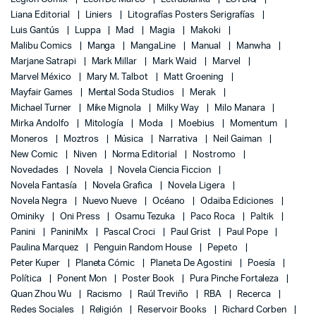
Liana Editorial
Liniers
Litografías Posters Serigrafías
Luis Gantús
Luppa
Mad
Magia
Makoki
Malibu Comics
Manga
MangaLine
Manual
Manwha
Marjane Satrapi
Mark Millar
Mark Waid
Marvel
Marvel México
Mary M. Talbot
Matt Groening
Mayfair Games
Mental Soda Studios
Merak
Michael Turner
Mike Mignola
Milky Way
Milo Manara
Mirka Andolfo
Mitología
Moda
Moebius
Momentum
Moneros
Moztros
Música
Narrativa
Neil Gaiman
New Comic
Niven
Norma Editorial
Nostromo
Novedades
Novela
Novela Ciencia Ficcion
Novela Fantasía
Novela Grafica
Novela Ligera
Novela Negra
Nuevo Nueve
Océano
Odaiba Ediciones
Ominiky
Oni Press
Osamu Tezuka
Paco Roca
Paltik
Panini
PaniniMx
Pascal Croci
Paul Grist
Paul Pope
Paulina Marquez
Penguin Random House
Pepeto
Peter Kuper
Planeta Cómic
Planeta De Agostini
Poesía
Política
Ponent Mon
Poster Book
Pura Pinche Fortaleza
Quan Zhou Wu
Racismo
Raúl Treviño
RBA
Recerca
Redes Sociales
Religión
Reservoir Books
Richard Corben