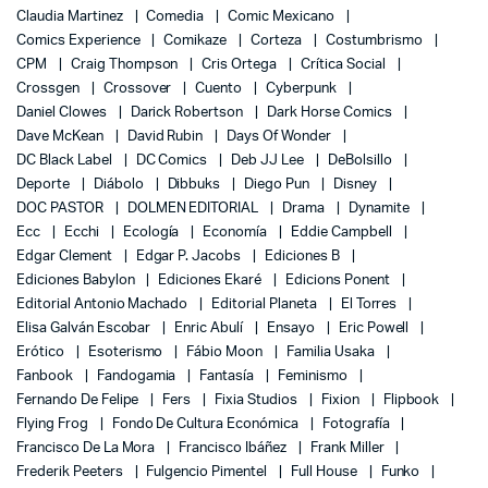
Claudia Martinez
Comedia
Comic Mexicano
Comics Experience
Comikaze
Corteza
Costumbrismo
CPM
Craig Thompson
Cris Ortega
Crítica Social
Crossgen
Crossover
Cuento
Cyberpunk
Daniel Clowes
Darick Robertson
Dark Horse Comics
Dave McKean
David Rubin
Days Of Wonder
DC Black Label
DC Comics
Deb JJ Lee
DeBolsillo
Deporte
Diábolo
Dibbuks
Diego Pun
Disney
DOC PASTOR
DOLMEN EDITORIAL
Drama
Dynamite
Ecc
Ecchi
Ecología
Economía
Eddie Campbell
Edgar Clement
Edgar P. Jacobs
Ediciones B
Ediciones Babylon
Ediciones Ekaré
Edicions Ponent
Editorial Antonio Machado
Editorial Planeta
El Torres
Elisa Galván Escobar
Enric Abulí
Ensayo
Eric Powell
Erótico
Esoterismo
Fábio Moon
Familia Usaka
Fanbook
Fandogamia
Fantasía
Feminismo
Fernando De Felipe
Fers
Fixia Studios
Fixion
Flipbook
Flying Frog
Fondo De Cultura Económica
Fotografía
Francisco De La Mora
Francisco Ibáñez
Frank Miller
Frederik Peeters
Fulgencio Pimentel
Full House
Funko