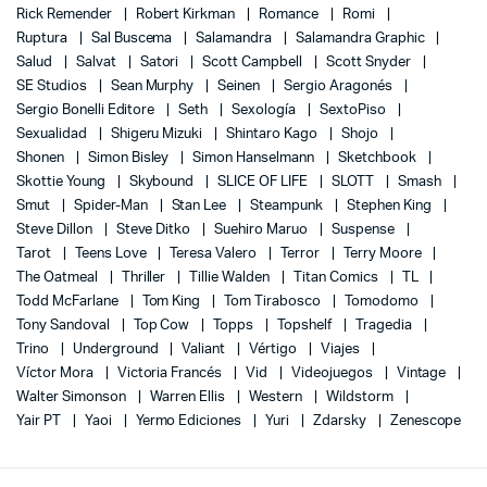
Rick Remender
Robert Kirkman
Romance
Romi
Ruptura
Sal Buscema
Salamandra
Salamandra Graphic
Salud
Salvat
Satori
Scott Campbell
Scott Snyder
SE Studios
Sean Murphy
Seinen
Sergio Aragonés
Sergio Bonelli Editore
Seth
Sexología
SextoPiso
Sexualidad
Shigeru Mizuki
Shintaro Kago
Shojo
Shonen
Simon Bisley
Simon Hanselmann
Sketchbook
Skottie Young
Skybound
SLICE OF LIFE
SLOTT
Smash
Smut
Spider-Man
Stan Lee
Steampunk
Stephen King
Steve Dillon
Steve Ditko
Suehiro Maruo
Suspense
Tarot
Teens Love
Teresa Valero
Terror
Terry Moore
The Oatmeal
Thriller
Tillie Walden
Titan Comics
TL
Todd McFarlane
Tom King
Tom Tirabosco
Tomodomo
Tony Sandoval
Top Cow
Topps
Topshelf
Tragedia
Trino
Underground
Valiant
Vértigo
Viajes
Víctor Mora
Victoria Francés
Vid
Videojuegos
Vintage
Walter Simonson
Warren Ellis
Western
Wildstorm
Yair PT
Yaoi
Yermo Ediciones
Yuri
Zdarsky
Zenescope