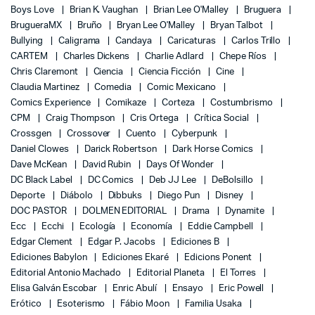
Boys Love
Brian K. Vaughan
Brian Lee O'Malley
Bruguera
BrugueraMX
Bruño
Bryan Lee O'Malley
Bryan Talbot
Bullying
Caligrama
Candaya
Caricaturas
Carlos Trillo
CARTEM
Charles Dickens
Charlie Adlard
Chepe Ríos
Chris Claremont
Ciencia
Ciencia Ficción
Cine
Claudia Martinez
Comedia
Comic Mexicano
Comics Experience
Comikaze
Corteza
Costumbrismo
CPM
Craig Thompson
Cris Ortega
Crítica Social
Crossgen
Crossover
Cuento
Cyberpunk
Daniel Clowes
Darick Robertson
Dark Horse Comics
Dave McKean
David Rubin
Days Of Wonder
DC Black Label
DC Comics
Deb JJ Lee
DeBolsillo
Deporte
Diábolo
Dibbuks
Diego Pun
Disney
DOC PASTOR
DOLMEN EDITORIAL
Drama
Dynamite
Ecc
Ecchi
Ecología
Economía
Eddie Campbell
Edgar Clement
Edgar P. Jacobs
Ediciones B
Ediciones Babylon
Ediciones Ekaré
Edicions Ponent
Editorial Antonio Machado
Editorial Planeta
El Torres
Elisa Galván Escobar
Enric Abulí
Ensayo
Eric Powell
Erótico
Esoterismo
Fábio Moon
Familia Usaka