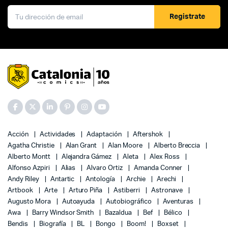
Registrate
Acción
Actividades
Adaptación
Aftershok
Agatha Christie
Alan Grant
Alan Moore
Alberto Breccia
Alberto Montt
Alejandra Gámez
Aleta
Alex Ross
Alfonso Azpiri
Alias
Alvaro Ortiz
Amanda Conner
Andy Riley
Antartic
Antología
Archie
Arechi
Artbook
Arte
Arturo Piña
Astiberri
Astronave
Augusto Mora
Autoayuda
Autobiográfico
Aventuras
Awa
Barry Windsor Smith
Bazaldua
Bef
Bélico
Bendis
Biografía
BL
Bongo
Boom!
Boxset