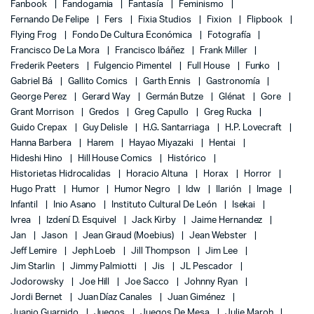
Fanbook
Fandogamia
Fantasía
Feminismo
Fernando De Felipe
Fers
Fixia Studios
Fixion
Flipbook
Flying Frog
Fondo De Cultura Económica
Fotografía
Francisco De La Mora
Francisco Ibáñez
Frank Miller
Frederik Peeters
Fulgencio Pimentel
Full House
Funko
Gabriel Bá
Gallito Comics
Garth Ennis
Gastronomía
George Perez
Gerard Way
Germán Butze
Glénat
Gore
Grant Morrison
Gredos
Greg Capullo
Greg Rucka
Guido Crepax
Guy Delisle
H.G. Santarriaga
H.P. Lovecraft
Hanna Barbera
Harem
Hayao Miyazaki
Hentai
Hideshi Hino
Hill House Comics
Histórico
Historietas Hidrocalidas
Horacio Altuna
Horax
Horror
Hugo Pratt
Humor
Humor Negro
Idw
Ilarión
Image
Infantil
Inio Asano
Instituto Cultural De León
Isekai
Ivrea
Izdení D. Esquivel
Jack Kirby
Jaime Hernandez
Jan
Jason
Jean Giraud (Moebius)
Jean Webster
Jeff Lemire
Jeph Loeb
Jill Thompson
Jim Lee
Jim Starlin
Jimmy Palmiotti
Jis
JL Pescador
Jodorowsky
Joe Hill
Joe Sacco
Johnny Ryan
Jordi Bernet
Juan Díaz Canales
Juan Giménez
Juanjo Guarnido
Juegos
Juegos De Mesa
Julie Maroh