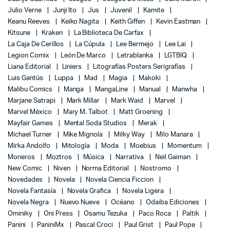
Julio Verne
Junji Ito
Jus
Juvenil
Kamite
Keanu Reeves
Keiko Nagita
Keith Giffen
Kevin Eastman
Kitsune
Kraken
La Biblioteca De Carfax
La Caja De Cerillos
La Cúpula
Lee Bermejo
Lee Lai
Legion Comix
León De Marco
Letrablanka
LGTBIQ
Liana Editorial
Liniers
Litografías Posters Serigrafías
Luis Gantús
Luppa
Mad
Magia
Makoki
Malibu Comics
Manga
MangaLine
Manual
Manwha
Marjane Satrapi
Mark Millar
Mark Waid
Marvel
Marvel México
Mary M. Talbot
Matt Groening
Mayfair Games
Mental Soda Studios
Merak
Michael Turner
Mike Mignola
Milky Way
Milo Manara
Mirka Andolfo
Mitología
Moda
Moebius
Momentum
Moneros
Moztros
Música
Narrativa
Neil Gaiman
New Comic
Niven
Norma Editorial
Nostromo
Novedades
Novela
Novela Ciencia Ficcion
Novela Fantasía
Novela Grafica
Novela Ligera
Novela Negra
Nuevo Nueve
Océano
Odaiba Ediciones
Ominiky
Oni Press
Osamu Tezuka
Paco Roca
Paltik
Panini
PaniniMx
Pascal Croci
Paul Grist
Paul Pope