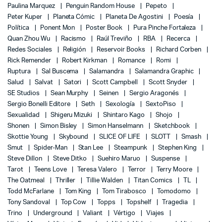
Paulina Marquez
Penguin Random House
Pepeto
Peter Kuper
Planeta Cómic
Planeta De Agostini
Poesía
Política
Ponent Mon
Poster Book
Pura Pinche Fortaleza
Quan Zhou Wu
Racismo
Raúl Treviño
RBA
Recerca
Redes Sociales
Religión
Reservoir Books
Richard Corben
Rick Remender
Robert Kirkman
Romance
Romi
Ruptura
Sal Buscema
Salamandra
Salamandra Graphic
Salud
Salvat
Satori
Scott Campbell
Scott Snyder
SE Studios
Sean Murphy
Seinen
Sergio Aragonés
Sergio Bonelli Editore
Seth
Sexología
SextoPiso
Sexualidad
Shigeru Mizuki
Shintaro Kago
Shojo
Shonen
Simon Bisley
Simon Hanselmann
Sketchbook
Skottie Young
Skybound
SLICE OF LIFE
SLOTT
Smash
Smut
Spider-Man
Stan Lee
Steampunk
Stephen King
Steve Dillon
Steve Ditko
Suehiro Maruo
Suspense
Tarot
Teens Love
Teresa Valero
Terror
Terry Moore
The Oatmeal
Thriller
Tillie Walden
Titan Comics
TL
Todd McFarlane
Tom King
Tom Tirabosco
Tomodomo
Tony Sandoval
Top Cow
Topps
Topshelf
Tragedia
Trino
Underground
Valiant
Vértigo
Viajes