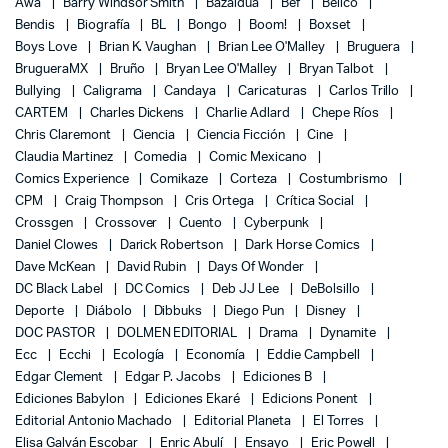
Awa
Barry Windsor Smith
Bazaldua
Bef
Bélico
Bendis
Biografía
BL
Bongo
Boom!
Boxset
Boys Love
Brian K. Vaughan
Brian Lee O'Malley
Bruguera
BrugueraMX
Bruño
Bryan Lee O'Malley
Bryan Talbot
Bullying
Caligrama
Candaya
Caricaturas
Carlos Trillo
CARTEM
Charles Dickens
Charlie Adlard
Chepe Ríos
Chris Claremont
Ciencia
Ciencia Ficción
Cine
Claudia Martinez
Comedia
Comic Mexicano
Comics Experience
Comikaze
Corteza
Costumbrismo
CPM
Craig Thompson
Cris Ortega
Crítica Social
Crossgen
Crossover
Cuento
Cyberpunk
Daniel Clowes
Darick Robertson
Dark Horse Comics
Dave McKean
David Rubin
Days Of Wonder
DC Black Label
DC Comics
Deb JJ Lee
DeBolsillo
Deporte
Diábolo
Dibbuks
Diego Pun
Disney
DOC PASTOR
DOLMEN EDITORIAL
Drama
Dynamite
Ecc
Ecchi
Ecología
Economía
Eddie Campbell
Edgar Clement
Edgar P. Jacobs
Ediciones B
Ediciones Babylon
Ediciones Ekaré
Edicions Ponent
Editorial Antonio Machado
Editorial Planeta
El Torres
Elisa Galván Escobar
Enric Abulí
Ensayo
Eric Powell