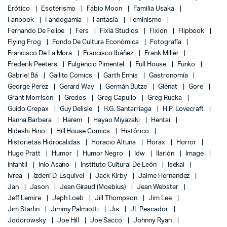
Erótico
Esoterismo
Fábio Moon
Familia Usaka
Fanbook
Fandogamia
Fantasía
Feminismo
Fernando De Felipe
Fers
Fixia Studios
Fixion
Flipbook
Flying Frog
Fondo De Cultura Económica
Fotografía
Francisco De La Mora
Francisco Ibáñez
Frank Miller
Frederik Peeters
Fulgencio Pimentel
Full House
Funko
Gabriel Bá
Gallito Comics
Garth Ennis
Gastronomía
George Perez
Gerard Way
Germán Butze
Glénat
Gore
Grant Morrison
Gredos
Greg Capullo
Greg Rucka
Guido Crepax
Guy Delisle
H.G. Santarriaga
H.P. Lovecraft
Hanna Barbera
Harem
Hayao Miyazaki
Hentai
Hideshi Hino
Hill House Comics
Histórico
Historietas Hidrocalidas
Horacio Altuna
Horax
Horror
Hugo Pratt
Humor
Humor Negro
Idw
Ilarión
Image
Infantil
Inio Asano
Instituto Cultural De León
Isekai
Ivrea
Izdení D. Esquivel
Jack Kirby
Jaime Hernandez
Jan
Jason
Jean Giraud (Moebius)
Jean Webster
Jeff Lemire
Jeph Loeb
Jill Thompson
Jim Lee
Jim Starlin
Jimmy Palmiotti
Jis
JL Pescador
Jodorowsky
Joe Hill
Joe Sacco
Johnny Ryan