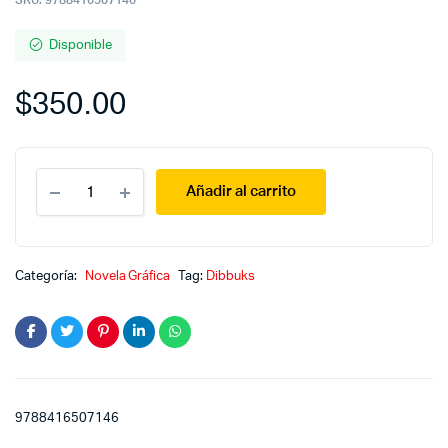
Disponible
$
350.00
La
Añadir al carrito
cólera
de
Fantomas
3
:
Categoría:
Novela Gráfica
Tag:
Dibbuks
A
tumba
abierta
quantity
9788416507146