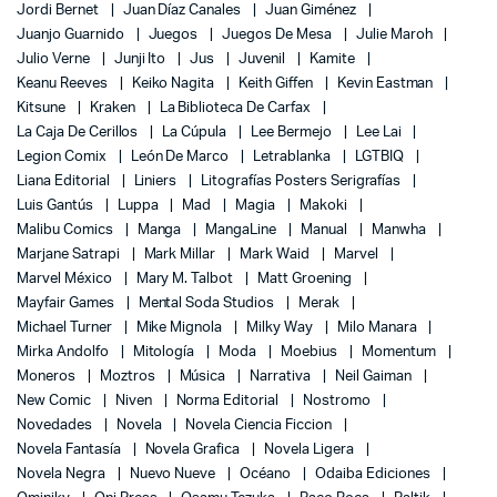
Jordi Bernet
Juan Díaz Canales
Juan Giménez
Juanjo Guarnido
Juegos
Juegos De Mesa
Julie Maroh
Julio Verne
Junji Ito
Jus
Juvenil
Kamite
Keanu Reeves
Keiko Nagita
Keith Giffen
Kevin Eastman
Kitsune
Kraken
La Biblioteca De Carfax
La Caja De Cerillos
La Cúpula
Lee Bermejo
Lee Lai
Legion Comix
León De Marco
Letrablanka
LGTBIQ
Liana Editorial
Liniers
Litografías Posters Serigrafías
Luis Gantús
Luppa
Mad
Magia
Makoki
Malibu Comics
Manga
MangaLine
Manual
Manwha
Marjane Satrapi
Mark Millar
Mark Waid
Marvel
Marvel México
Mary M. Talbot
Matt Groening
Mayfair Games
Mental Soda Studios
Merak
Michael Turner
Mike Mignola
Milky Way
Milo Manara
Mirka Andolfo
Mitología
Moda
Moebius
Momentum
Moneros
Moztros
Música
Narrativa
Neil Gaiman
New Comic
Niven
Norma Editorial
Nostromo
Novedades
Novela
Novela Ciencia Ficcion
Novela Fantasía
Novela Grafica
Novela Ligera
Novela Negra
Nuevo Nueve
Océano
Odaiba Ediciones