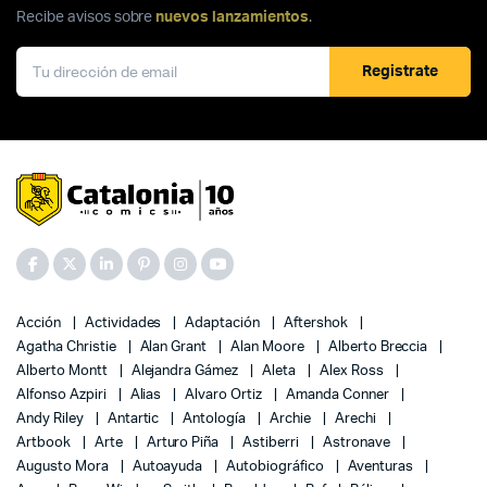
Recibe avisos sobre
nuevos lanzamientos
.
Registrate
Acción
Actividades
Adaptación
Aftershok
Agatha Christie
Alan Grant
Alan Moore
Alberto Breccia
Alberto Montt
Alejandra Gámez
Aleta
Alex Ross
Alfonso Azpiri
Alias
Alvaro Ortiz
Amanda Conner
Andy Riley
Antartic
Antología
Archie
Arechi
Artbook
Arte
Arturo Piña
Astiberri
Astronave
Augusto Mora
Autoayuda
Autobiográfico
Aventuras