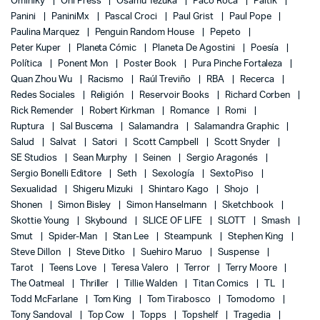
Ominiky
Oni Press
Osamu Tezuka
Paco Roca
Paltik
Panini
PaniniMx
Pascal Croci
Paul Grist
Paul Pope
Paulina Marquez
Penguin Random House
Pepeto
Peter Kuper
Planeta Cómic
Planeta De Agostini
Poesía
Política
Ponent Mon
Poster Book
Pura Pinche Fortaleza
Quan Zhou Wu
Racismo
Raúl Treviño
RBA
Recerca
Redes Sociales
Religión
Reservoir Books
Richard Corben
Rick Remender
Robert Kirkman
Romance
Romi
Ruptura
Sal Buscema
Salamandra
Salamandra Graphic
Salud
Salvat
Satori
Scott Campbell
Scott Snyder
SE Studios
Sean Murphy
Seinen
Sergio Aragonés
Sergio Bonelli Editore
Seth
Sexología
SextoPiso
Sexualidad
Shigeru Mizuki
Shintaro Kago
Shojo
Shonen
Simon Bisley
Simon Hanselmann
Sketchbook
Skottie Young
Skybound
SLICE OF LIFE
SLOTT
Smash
Smut
Spider-Man
Stan Lee
Steampunk
Stephen King
Steve Dillon
Steve Ditko
Suehiro Maruo
Suspense
Tarot
Teens Love
Teresa Valero
Terror
Terry Moore
The Oatmeal
Thriller
Tillie Walden
Titan Comics
TL
Todd McFarlane
Tom King
Tom Tirabosco
Tomodomo
Tony Sandoval
Top Cow
Topps
Topshelf
Tragedia