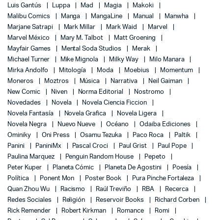
Luis Gantús
Luppa
Mad
Magia
Makoki
Malibu Comics
Manga
MangaLine
Manual
Manwha
Marjane Satrapi
Mark Millar
Mark Waid
Marvel
Marvel México
Mary M. Talbot
Matt Groening
Mayfair Games
Mental Soda Studios
Merak
Michael Turner
Mike Mignola
Milky Way
Milo Manara
Mirka Andolfo
Mitología
Moda
Moebius
Momentum
Moneros
Moztros
Música
Narrativa
Neil Gaiman
New Comic
Niven
Norma Editorial
Nostromo
Novedades
Novela
Novela Ciencia Ficcion
Novela Fantasía
Novela Grafica
Novela Ligera
Novela Negra
Nuevo Nueve
Océano
Odaiba Ediciones
Ominiky
Oni Press
Osamu Tezuka
Paco Roca
Paltik
Panini
PaniniMx
Pascal Croci
Paul Grist
Paul Pope
Paulina Marquez
Penguin Random House
Pepeto
Peter Kuper
Planeta Cómic
Planeta De Agostini
Poesía
Política
Ponent Mon
Poster Book
Pura Pinche Fortaleza
Quan Zhou Wu
Racismo
Raúl Treviño
RBA
Recerca
Redes Sociales
Religión
Reservoir Books
Richard Corben
Rick Remender
Robert Kirkman
Romance
Romi