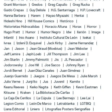
Grant Morrison
Gredos
Greg Capullo
Greg Rucka
Guido Crepax
Guy Delisle
H.G. Santarriaga
H.P. Lovecraft
Hanna Barbera
Harem
Hayao Miyazaki
Hentai
Hideshi Hino
Hill House Comics
Histórico
Historietas Hidrocalidas
Horacio Altuna
Horax
Horror
Hugo Pratt
Humor
Humor Negro
Idw
Ilarión
Image
Infantil
Inio Asano
Instituto Cultural De León
Isekai
Ivrea
Izdení D. Esquivel
Jack Kirby
Jaime Hernandez
Jan
Jason
Jean Giraud (Moebius)
Jean Webster
Jeff Lemire
Jeph Loeb
Jill Thompson
Jim Lee
Jim Starlin
Jimmy Palmiotti
Jis
JL Pescador
Jodorowsky
Joe Hill
Joe Sacco
Johnny Ryan
Jordi Bernet
Juan Díaz Canales
Juan Giménez
Juanjo Guarnido
Juegos
Juegos De Mesa
Julie Maroh
Julio Verne
Junji Ito
Jus
Juvenil
Kamite
Keanu Reeves
Keiko Nagita
Keith Giffen
Kevin Eastman
Kitsune
Kraken
La Biblioteca De Carfax
La Caja De Cerillos
La Cúpula
Lee Bermejo
Lee Lai
Legion Comix
León De Marco
Letrablanka
LGTBIQ
Liana Editorial
Liniers
Litografías Posters Serigrafías