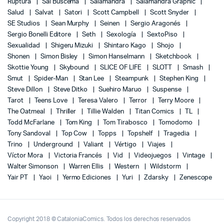
Ruptura
Sal Buscema
Salamandra
Salamandra Graphic
Salud
Salvat
Satori
Scott Campbell
Scott Snyder
SE Studios
Sean Murphy
Seinen
Sergio Aragonés
Sergio Bonelli Editore
Seth
Sexología
SextoPiso
Sexualidad
Shigeru Mizuki
Shintaro Kago
Shojo
Shonen
Simon Bisley
Simon Hanselmann
Sketchbook
Skottie Young
Skybound
SLICE OF LIFE
SLOTT
Smash
Smut
Spider-Man
Stan Lee
Steampunk
Stephen King
Steve Dillon
Steve Ditko
Suehiro Maruo
Suspense
Tarot
Teens Love
Teresa Valero
Terror
Terry Moore
The Oatmeal
Thriller
Tillie Walden
Titan Comics
TL
Todd McFarlane
Tom King
Tom Tirabosco
Tomodomo
Tony Sandoval
Top Cow
Topps
Topshelf
Tragedia
Trino
Underground
Valiant
Vértigo
Viajes
Víctor Mora
Victoria Francés
Vid
Videojuegos
Vintage
Walter Simonson
Warren Ellis
Western
Wildstorm
Yair PT
Yaoi
Yermo Ediciones
Yuri
Zdarsky
Zenescope
Copyright 2018 © CataloniaComics. Todos los derechos reservados