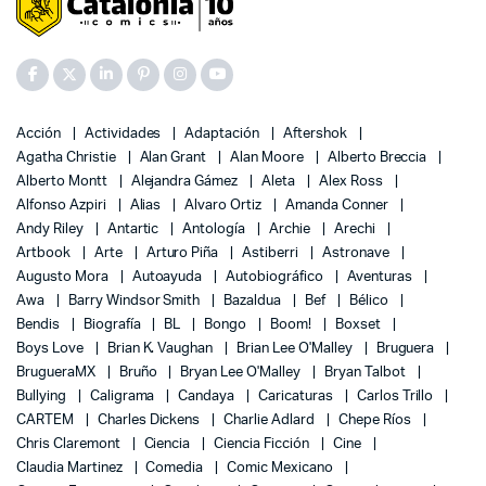
Acción
Actividades
Adaptación
Aftershok
Agatha Christie
Alan Grant
Alan Moore
Alberto Breccia
Alberto Montt
Alejandra Gámez
Aleta
Alex Ross
Alfonso Azpiri
Alias
Alvaro Ortiz
Amanda Conner
Andy Riley
Antartic
Antología
Archie
Arechi
Artbook
Arte
Arturo Piña
Astiberri
Astronave
Augusto Mora
Autoayuda
Autobiográfico
Aventuras
Awa
Barry Windsor Smith
Bazaldua
Bef
Bélico
Bendis
Biografía
BL
Bongo
Boom!
Boxset
Boys Love
Brian K. Vaughan
Brian Lee O'Malley
Bruguera
BrugueraMX
Bruño
Bryan Lee O'Malley
Bryan Talbot
Bullying
Caligrama
Candaya
Caricaturas
Carlos Trillo
CARTEM
Charles Dickens
Charlie Adlard
Chepe Ríos
Chris Claremont
Ciencia
Ciencia Ficción
Cine
Claudia Martinez
Comedia
Comic Mexicano