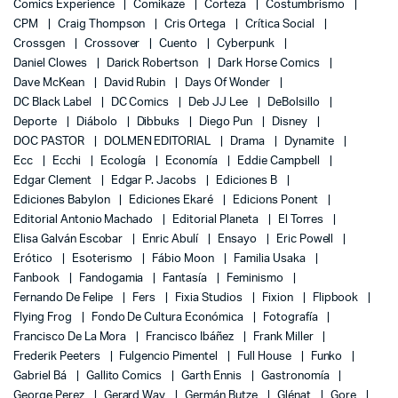
Comics Experience
Comikaze
Corteza
Costumbrismo
CPM
Craig Thompson
Cris Ortega
Crítica Social
Crossgen
Crossover
Cuento
Cyberpunk
Daniel Clowes
Darick Robertson
Dark Horse Comics
Dave McKean
David Rubin
Days Of Wonder
DC Black Label
DC Comics
Deb JJ Lee
DeBolsillo
Deporte
Diábolo
Dibbuks
Diego Pun
Disney
DOC PASTOR
DOLMEN EDITORIAL
Drama
Dynamite
Ecc
Ecchi
Ecología
Economía
Eddie Campbell
Edgar Clement
Edgar P. Jacobs
Ediciones B
Ediciones Babylon
Ediciones Ekaré
Edicions Ponent
Editorial Antonio Machado
Editorial Planeta
El Torres
Elisa Galván Escobar
Enric Abulí
Ensayo
Eric Powell
Erótico
Esoterismo
Fábio Moon
Familia Usaka
Fanbook
Fandogamia
Fantasía
Feminismo
Fernando De Felipe
Fers
Fixia Studios
Fixion
Flipbook
Flying Frog
Fondo De Cultura Económica
Fotografía
Francisco De La Mora
Francisco Ibáñez
Frank Miller
Frederik Peeters
Fulgencio Pimentel
Full House
Funko
Gabriel Bá
Gallito Comics
Garth Ennis
Gastronomía
George Perez
Gerard Way
Germán Butze
Glénat
Gore