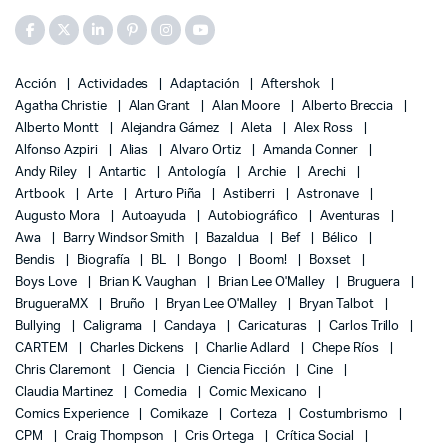
Acción
Actividades
Adaptación
Aftershok
Agatha Christie
Alan Grant
Alan Moore
Alberto Breccia
Alberto Montt
Alejandra Gámez
Aleta
Alex Ross
Alfonso Azpiri
Alias
Alvaro Ortiz
Amanda Conner
Andy Riley
Antartic
Antología
Archie
Arechi
Artbook
Arte
Arturo Piña
Astiberri
Astronave
Augusto Mora
Autoayuda
Autobiográfico
Aventuras
Awa
Barry Windsor Smith
Bazaldua
Bef
Bélico
Bendis
Biografía
BL
Bongo
Boom!
Boxset
Boys Love
Brian K. Vaughan
Brian Lee O'Malley
Bruguera
BrugueraMX
Bruño
Bryan Lee O'Malley
Bryan Talbot
Bullying
Caligrama
Candaya
Caricaturas
Carlos Trillo
CARTEM
Charles Dickens
Charlie Adlard
Chepe Ríos
Chris Claremont
Ciencia
Ciencia Ficción
Cine
Claudia Martinez
Comedia
Comic Mexicano
Comics Experience
Comikaze
Corteza
Costumbrismo
CPM
Craig Thompson
Cris Ortega
Crítica Social