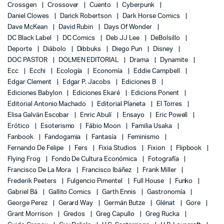
Crossgen
Crossover
Cuento
Cyberpunk
Daniel Clowes
Darick Robertson
Dark Horse Comics
Dave McKean
David Rubin
Days Of Wonder
DC Black Label
DC Comics
Deb JJ Lee
DeBolsillo
Deporte
Diábolo
Dibbuks
Diego Pun
Disney
DOC PASTOR
DOLMEN EDITORIAL
Drama
Dynamite
Ecc
Ecchi
Ecología
Economía
Eddie Campbell
Edgar Clement
Edgar P. Jacobs
Ediciones B
Ediciones Babylon
Ediciones Ekaré
Edicions Ponent
Editorial Antonio Machado
Editorial Planeta
El Torres
Elisa Galván Escobar
Enric Abulí
Ensayo
Eric Powell
Erótico
Esoterismo
Fábio Moon
Familia Usaka
Fanbook
Fandogamia
Fantasía
Feminismo
Fernando De Felipe
Fers
Fixia Studios
Fixion
Flipbook
Flying Frog
Fondo De Cultura Económica
Fotografía
Francisco De La Mora
Francisco Ibáñez
Frank Miller
Frederik Peeters
Fulgencio Pimentel
Full House
Funko
Gabriel Bá
Gallito Comics
Garth Ennis
Gastronomía
George Perez
Gerard Way
Germán Butze
Glénat
Gore
Grant Morrison
Gredos
Greg Capullo
Greg Rucka