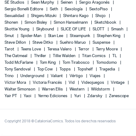
SE Studios
Sean Murphy
Seinen
Sergio Aragonés
Sergio Bonelli Editore
Seth
Sexología
SextoPiso
Sexualidad
Shigeru Mizuki
Shintaro Kago
Shojo
Shonen
Simon Bisley
Simon Hanselmann
Sketchbook
Skottie Young
Skybound
SLICE OF LIFE
SLOTT
Smash
Smut
Spider-Man
Stan Lee
Steampunk
Stephen King
Steve Dillon
Steve Ditko
Suehiro Maruo
Suspense
Tarot
Teens Love
Teresa Valero
Terror
Terry Moore
The Oatmeal
Thriller
Tillie Walden
Titan Comics
TL
Todd McFarlane
Tom King
Tom Tirabosco
Tomodomo
Tony Sandoval
Top Cow
Topps
Topshelf
Tragedia
Trino
Underground
Valiant
Vértigo
Viajes
Víctor Mora
Victoria Francés
Vid
Videojuegos
Vintage
Walter Simonson
Warren Ellis
Western
Wildstorm
Yair PT
Yaoi
Yermo Ediciones
Yuri
Zdarsky
Zenescope
Copyright 2018 © CataloniaComics. Todos los derechos reservados