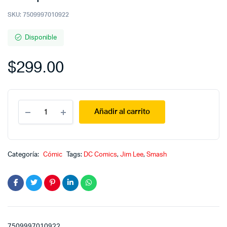
SKU:
7509997010922
Disponible
$
299.00
Justice
Añadir al carrito
League
5
Héroes
por
siempre
Categoría:
Cómic
Tags:
DC Comics
,
Jim Lee
,
Smash
quantity
7509997010922