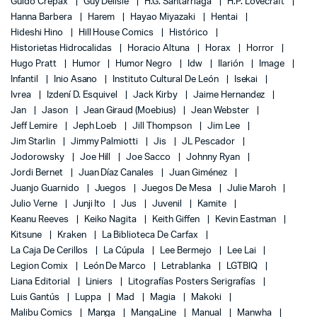
Guido Crepax
Guy Delisle
H.G. Santarriaga
H.P. Lovecraft
Hanna Barbera
Harem
Hayao Miyazaki
Hentai
Hideshi Hino
Hill House Comics
Histórico
Historietas Hidrocalidas
Horacio Altuna
Horax
Horror
Hugo Pratt
Humor
Humor Negro
Idw
Ilarión
Image
Infantil
Inio Asano
Instituto Cultural De León
Isekai
Ivrea
Izdení D. Esquivel
Jack Kirby
Jaime Hernandez
Jan
Jason
Jean Giraud (Moebius)
Jean Webster
Jeff Lemire
Jeph Loeb
Jill Thompson
Jim Lee
Jim Starlin
Jimmy Palmiotti
Jis
JL Pescador
Jodorowsky
Joe Hill
Joe Sacco
Johnny Ryan
Jordi Bernet
Juan Díaz Canales
Juan Giménez
Juanjo Guarnido
Juegos
Juegos De Mesa
Julie Maroh
Julio Verne
Junji Ito
Jus
Juvenil
Kamite
Keanu Reeves
Keiko Nagita
Keith Giffen
Kevin Eastman
Kitsune
Kraken
La Biblioteca De Carfax
La Caja De Cerillos
La Cúpula
Lee Bermejo
Lee Lai
Legion Comix
León De Marco
Letrablanka
LGTBIQ
Liana Editorial
Liniers
Litografías Posters Serigrafías
Luis Gantús
Luppa
Mad
Magia
Makoki
Malibu Comics
Manga
MangaLine
Manual
Manwha