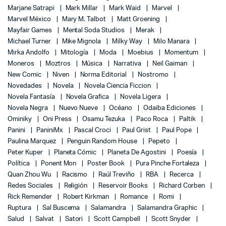
Marjane Satrapi
Mark Millar
Mark Waid
Marvel
Marvel México
Mary M. Talbot
Matt Groening
Mayfair Games
Mental Soda Studios
Merak
Michael Turner
Mike Mignola
Milky Way
Milo Manara
Mirka Andolfo
Mitología
Moda
Moebius
Momentum
Moneros
Moztros
Música
Narrativa
Neil Gaiman
New Comic
Niven
Norma Editorial
Nostromo
Novedades
Novela
Novela Ciencia Ficcion
Novela Fantasía
Novela Grafica
Novela Ligera
Novela Negra
Nuevo Nueve
Océano
Odaiba Ediciones
Ominiky
Oni Press
Osamu Tezuka
Paco Roca
Paltik
Panini
PaniniMx
Pascal Croci
Paul Grist
Paul Pope
Paulina Marquez
Penguin Random House
Pepeto
Peter Kuper
Planeta Cómic
Planeta De Agostini
Poesía
Política
Ponent Mon
Poster Book
Pura Pinche Fortaleza
Quan Zhou Wu
Racismo
Raúl Treviño
RBA
Recerca
Redes Sociales
Religión
Reservoir Books
Richard Corben
Rick Remender
Robert Kirkman
Romance
Romi
Ruptura
Sal Buscema
Salamandra
Salamandra Graphic
Salud
Salvat
Satori
Scott Campbell
Scott Snyder