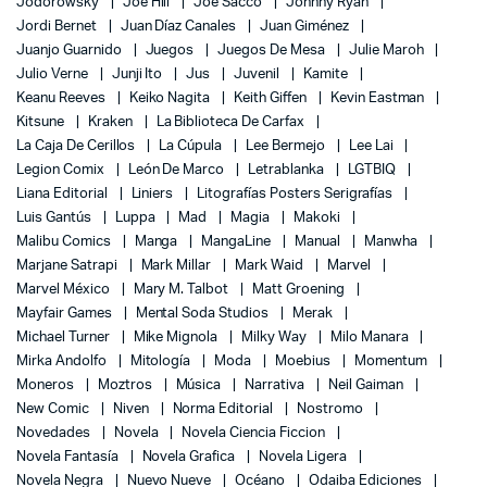
Jodorowsky
Joe Hill
Joe Sacco
Johnny Ryan
Jordi Bernet
Juan Díaz Canales
Juan Giménez
Juanjo Guarnido
Juegos
Juegos De Mesa
Julie Maroh
Julio Verne
Junji Ito
Jus
Juvenil
Kamite
Keanu Reeves
Keiko Nagita
Keith Giffen
Kevin Eastman
Kitsune
Kraken
La Biblioteca De Carfax
La Caja De Cerillos
La Cúpula
Lee Bermejo
Lee Lai
Legion Comix
León De Marco
Letrablanka
LGTBIQ
Liana Editorial
Liniers
Litografías Posters Serigrafías
Luis Gantús
Luppa
Mad
Magia
Makoki
Malibu Comics
Manga
MangaLine
Manual
Manwha
Marjane Satrapi
Mark Millar
Mark Waid
Marvel
Marvel México
Mary M. Talbot
Matt Groening
Mayfair Games
Mental Soda Studios
Merak
Michael Turner
Mike Mignola
Milky Way
Milo Manara
Mirka Andolfo
Mitología
Moda
Moebius
Momentum
Moneros
Moztros
Música
Narrativa
Neil Gaiman
New Comic
Niven
Norma Editorial
Nostromo
Novedades
Novela
Novela Ciencia Ficcion
Novela Fantasía
Novela Grafica
Novela Ligera
Novela Negra
Nuevo Nueve
Océano
Odaiba Ediciones