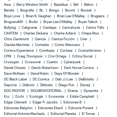
Awa
Barry Windsor Smith
Bazaldua
Bef
Bélico
Bendis
Biografía
BL
Bongo
Boom!
Boxset
Boys Love
Brian K. Vaughan
Brian Lee O'Malley
Bruguera
BrugueraMX
Bruño
Bryan Lee O'Malley
Bryan Talbot
Bullying
Caligrama
Candaya
Caricaturas
Carlos Trillo
CARTEM
Charles Dickens
Charlie Adlard
Chepe Ríos
Chris Claremont
Ciencia
Ciencia Ficción
Cine
Claudia Martinez
Comedia
Comic Mexicano
Comics Experience
Comikaze
Corteza
Costumbrismo
CPM
Craig Thompson
Cris Ortega
Crítica Social
Crossgen
Crossover
Cuento
Cyberpunk
Daniel Clowes
Darick Robertson
Dark Horse Comics
Dave McKean
David Rubin
Days Of Wonder
DC Black Label
DC Comics
Deb JJ Lee
DeBolsillo
Deporte
Diábolo
Dibbuks
Diego Pun
Disney
DOC PASTOR
DOLMEN EDITORIAL
Drama
Dynamite
Ecc
Ecchi
Ecología
Economía
Eddie Campbell
Edgar Clement
Edgar P. Jacobs
Ediciones B
Ediciones Babylon
Ediciones Ekaré
Edicions Ponent
Editorial Antonio Machado
Editorial Planeta
El Torres