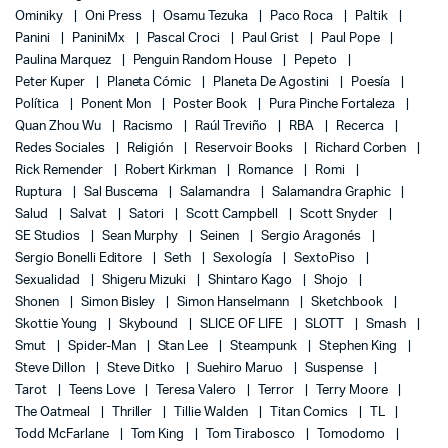
Ominiky
Oni Press
Osamu Tezuka
Paco Roca
Paltik
Panini
PaniniMx
Pascal Croci
Paul Grist
Paul Pope
Paulina Marquez
Penguin Random House
Pepeto
Peter Kuper
Planeta Cómic
Planeta De Agostini
Poesía
Política
Ponent Mon
Poster Book
Pura Pinche Fortaleza
Quan Zhou Wu
Racismo
Raúl Treviño
RBA
Recerca
Redes Sociales
Religión
Reservoir Books
Richard Corben
Rick Remender
Robert Kirkman
Romance
Romi
Ruptura
Sal Buscema
Salamandra
Salamandra Graphic
Salud
Salvat
Satori
Scott Campbell
Scott Snyder
SE Studios
Sean Murphy
Seinen
Sergio Aragonés
Sergio Bonelli Editore
Seth
Sexología
SextoPiso
Sexualidad
Shigeru Mizuki
Shintaro Kago
Shojo
Shonen
Simon Bisley
Simon Hanselmann
Sketchbook
Skottie Young
Skybound
SLICE OF LIFE
SLOTT
Smash
Smut
Spider-Man
Stan Lee
Steampunk
Stephen King
Steve Dillon
Steve Ditko
Suehiro Maruo
Suspense
Tarot
Teens Love
Teresa Valero
Terror
Terry Moore
The Oatmeal
Thriller
Tillie Walden
Titan Comics
TL
Todd McFarlane
Tom King
Tom Tirabosco
Tomodomo