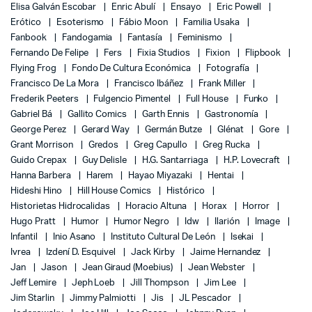
Elisa Galván Escobar
Enric Abulí
Ensayo
Eric Powell
Erótico
Esoterismo
Fábio Moon
Familia Usaka
Fanbook
Fandogamia
Fantasía
Feminismo
Fernando De Felipe
Fers
Fixia Studios
Fixion
Flipbook
Flying Frog
Fondo De Cultura Económica
Fotografía
Francisco De La Mora
Francisco Ibáñez
Frank Miller
Frederik Peeters
Fulgencio Pimentel
Full House
Funko
Gabriel Bá
Gallito Comics
Garth Ennis
Gastronomía
George Perez
Gerard Way
Germán Butze
Glénat
Gore
Grant Morrison
Gredos
Greg Capullo
Greg Rucka
Guido Crepax
Guy Delisle
H.G. Santarriaga
H.P. Lovecraft
Hanna Barbera
Harem
Hayao Miyazaki
Hentai
Hideshi Hino
Hill House Comics
Histórico
Historietas Hidrocalidas
Horacio Altuna
Horax
Horror
Hugo Pratt
Humor
Humor Negro
Idw
Ilarión
Image
Infantil
Inio Asano
Instituto Cultural De León
Isekai
Ivrea
Izdení D. Esquivel
Jack Kirby
Jaime Hernandez
Jan
Jason
Jean Giraud (Moebius)
Jean Webster
Jeff Lemire
Jeph Loeb
Jill Thompson
Jim Lee
Jim Starlin
Jimmy Palmiotti
Jis
JL Pescador