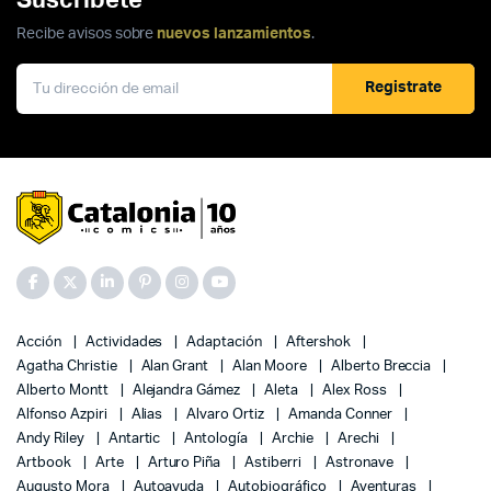
Recibe avisos sobre
nuevos lanzamientos
.
Registrate
Acción
Actividades
Adaptación
Aftershok
Agatha Christie
Alan Grant
Alan Moore
Alberto Breccia
Alberto Montt
Alejandra Gámez
Aleta
Alex Ross
Alfonso Azpiri
Alias
Alvaro Ortiz
Amanda Conner
Andy Riley
Antartic
Antología
Archie
Arechi
Artbook
Arte
Arturo Piña
Astiberri
Astronave
Augusto Mora
Autoayuda
Autobiográfico
Aventuras