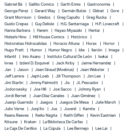
Gabriel Bá
Gallito Comics
Garth Ennis
Gastronomía
George Perez
Gerard Way
Germán Butze
Glénat
Gore
Grant Morrison
Gredos
Greg Capullo
Greg Rucka
Guido Crepax
Guy Delisle
H.G. Santarriaga
H.P. Lovecraft
Hanna Barbera
Harem
Hayao Miyazaki
Hentai
Hideshi Hino
Hill House Comics
Histórico
Historietas Hidrocalidas
Horacio Altuna
Horax
Horror
Hugo Pratt
Humor
Humor Negro
Idw
Ilarión
Image
Infantil
Inio Asano
Instituto Cultural De León
Isekai
Ivrea
Izdení D. Esquivel
Jack Kirby
Jaime Hernandez
Jan
Jason
Jean Giraud (Moebius)
Jean Webster
Jeff Lemire
Jeph Loeb
Jill Thompson
Jim Lee
Jim Starlin
Jimmy Palmiotti
Jis
JL Pescador
Jodorowsky
Joe Hill
Joe Sacco
Johnny Ryan
Jordi Bernet
Juan Díaz Canales
Juan Giménez
Juanjo Guarnido
Juegos
Juegos De Mesa
Julie Maroh
Julio Verne
Junji Ito
Jus
Juvenil
Kamite
Keanu Reeves
Keiko Nagita
Keith Giffen
Kevin Eastman
Kitsune
Kraken
La Biblioteca De Carfax
La Caja De Cerillos
La Cúpula
Lee Bermejo
Lee Lai