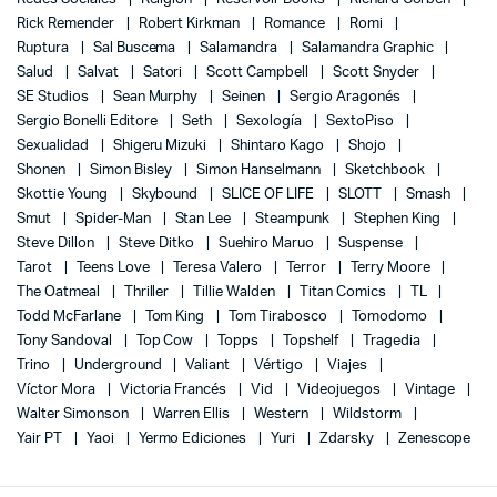
Rick Remender
Robert Kirkman
Romance
Romi
Ruptura
Sal Buscema
Salamandra
Salamandra Graphic
Salud
Salvat
Satori
Scott Campbell
Scott Snyder
SE Studios
Sean Murphy
Seinen
Sergio Aragonés
Sergio Bonelli Editore
Seth
Sexología
SextoPiso
Sexualidad
Shigeru Mizuki
Shintaro Kago
Shojo
Shonen
Simon Bisley
Simon Hanselmann
Sketchbook
Skottie Young
Skybound
SLICE OF LIFE
SLOTT
Smash
Smut
Spider-Man
Stan Lee
Steampunk
Stephen King
Steve Dillon
Steve Ditko
Suehiro Maruo
Suspense
Tarot
Teens Love
Teresa Valero
Terror
Terry Moore
The Oatmeal
Thriller
Tillie Walden
Titan Comics
TL
Todd McFarlane
Tom King
Tom Tirabosco
Tomodomo
Tony Sandoval
Top Cow
Topps
Topshelf
Tragedia
Trino
Underground
Valiant
Vértigo
Viajes
Víctor Mora
Victoria Francés
Vid
Videojuegos
Vintage
Walter Simonson
Warren Ellis
Western
Wildstorm
Yair PT
Yaoi
Yermo Ediciones
Yuri
Zdarsky
Zenescope