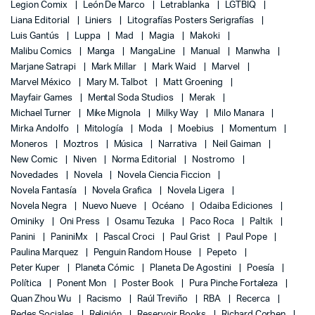
Legion Comix
León De Marco
Letrablanka
LGTBIQ
Liana Editorial
Liniers
Litografías Posters Serigrafías
Luis Gantús
Luppa
Mad
Magia
Makoki
Malibu Comics
Manga
MangaLine
Manual
Manwha
Marjane Satrapi
Mark Millar
Mark Waid
Marvel
Marvel México
Mary M. Talbot
Matt Groening
Mayfair Games
Mental Soda Studios
Merak
Michael Turner
Mike Mignola
Milky Way
Milo Manara
Mirka Andolfo
Mitología
Moda
Moebius
Momentum
Moneros
Moztros
Música
Narrativa
Neil Gaiman
New Comic
Niven
Norma Editorial
Nostromo
Novedades
Novela
Novela Ciencia Ficcion
Novela Fantasía
Novela Grafica
Novela Ligera
Novela Negra
Nuevo Nueve
Océano
Odaiba Ediciones
Ominiky
Oni Press
Osamu Tezuka
Paco Roca
Paltik
Panini
PaniniMx
Pascal Croci
Paul Grist
Paul Pope
Paulina Marquez
Penguin Random House
Pepeto
Peter Kuper
Planeta Cómic
Planeta De Agostini
Poesía
Política
Ponent Mon
Poster Book
Pura Pinche Fortaleza
Quan Zhou Wu
Racismo
Raúl Treviño
RBA
Recerca
Redes Sociales
Religión
Reservoir Books
Richard Corben