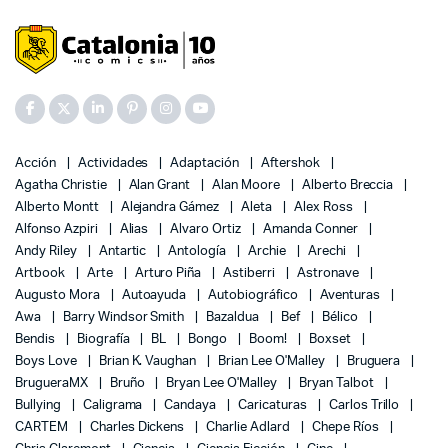
Acción
Actividades
Adaptación
Aftershok
Agatha Christie
Alan Grant
Alan Moore
Alberto Breccia
Alberto Montt
Alejandra Gámez
Aleta
Alex Ross
Alfonso Azpiri
Alias
Alvaro Ortiz
Amanda Conner
Andy Riley
Antartic
Antología
Archie
Arechi
Artbook
Arte
Arturo Piña
Astiberri
Astronave
Augusto Mora
Autoayuda
Autobiográfico
Aventuras
Awa
Barry Windsor Smith
Bazaldua
Bef
Bélico
Bendis
Biografía
BL
Bongo
Boom!
Boxset
Boys Love
Brian K. Vaughan
Brian Lee O'Malley
Bruguera
BrugueraMX
Bruño
Bryan Lee O'Malley
Bryan Talbot
Bullying
Caligrama
Candaya
Caricaturas
Carlos Trillo
CARTEM
Charles Dickens
Charlie Adlard
Chepe Ríos