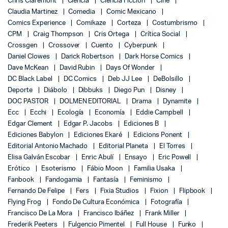
Chris Claremont
Ciencia
Ciencia Ficción
Cine
Claudia Martinez
Comedia
Comic Mexicano
Comics Experience
Comikaze
Corteza
Costumbrismo
CPM
Craig Thompson
Cris Ortega
Crítica Social
Crossgen
Crossover
Cuento
Cyberpunk
Daniel Clowes
Darick Robertson
Dark Horse Comics
Dave McKean
David Rubin
Days Of Wonder
DC Black Label
DC Comics
Deb JJ Lee
DeBolsillo
Deporte
Diábolo
Dibbuks
Diego Pun
Disney
DOC PASTOR
DOLMEN EDITORIAL
Drama
Dynamite
Ecc
Ecchi
Ecología
Economía
Eddie Campbell
Edgar Clement
Edgar P. Jacobs
Ediciones B
Ediciones Babylon
Ediciones Ekaré
Edicions Ponent
Editorial Antonio Machado
Editorial Planeta
El Torres
Elisa Galván Escobar
Enric Abulí
Ensayo
Eric Powell
Erótico
Esoterismo
Fábio Moon
Familia Usaka
Fanbook
Fandogamia
Fantasía
Feminismo
Fernando De Felipe
Fers
Fixia Studios
Fixion
Flipbook
Flying Frog
Fondo De Cultura Económica
Fotografía
Francisco De La Mora
Francisco Ibáñez
Frank Miller
Frederik Peeters
Fulgencio Pimentel
Full House
Funko