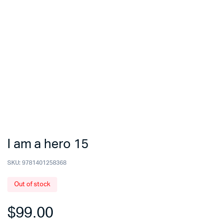
I am a hero 15
SKU:
9781401258368
Out of stock
$
99.00