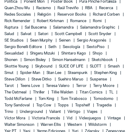
Política
Ponent Mon
Poster Book
Pura Pinche Fortaleza
Quan Zhou Wu
Racismo
Raúl Treviño
RBA
Recerca
Redes Sociales
Religión
Reservoir Books
Richard Corben
Rick Remender
Robert Kirkman
Romance
Romi
Ruptura
Sal Buscema
Salamandra
Salamandra Graphic
Salud
Salvat
Satori
Scott Campbell
Scott Snyder
SE Studios
Sean Murphy
Seinen
Sergio Aragonés
Sergio Bonelli Editore
Seth
Sexología
SextoPiso
Sexualidad
Shigeru Mizuki
Shintaro Kago
Shojo
Shonen
Simon Bisley
Simon Hanselmann
Sketchbook
Skottie Young
Skybound
SLICE OF LIFE
SLOTT
Smash
Smut
Spider-Man
Stan Lee
Steampunk
Stephen King
Steve Dillon
Steve Ditko
Suehiro Maruo
Suspense
Tarot
Teens Love
Teresa Valero
Terror
Terry Moore
The Oatmeal
Thriller
Tillie Walden
Titan Comics
TL
Todd McFarlane
Tom King
Tom Tirabosco
Tomodomo
Tony Sandoval
Top Cow
Topps
Topshelf
Tragedia
Trino
Underground
Valiant
Vértigo
Viajes
Víctor Mora
Victoria Francés
Vid
Videojuegos
Vintage
Walter Simonson
Warren Ellis
Western
Wildstorm
Yair PT
Yaoi
Yermo Ediciones
Yuri
Zdarsky
Zenescope