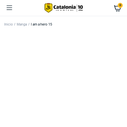
0
Inicio
Manga
I am a hero 15