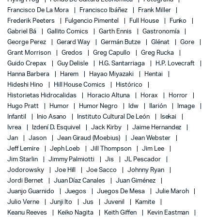
Francisco De La Mora
Francisco Ibáñez
Frank Miller
Frederik Peeters
Fulgencio Pimentel
Full House
Funko
Gabriel Bá
Gallito Comics
Garth Ennis
Gastronomía
George Perez
Gerard Way
Germán Butze
Glénat
Gore
Grant Morrison
Gredos
Greg Capullo
Greg Rucka
Guido Crepax
Guy Delisle
H.G. Santarriaga
H.P. Lovecraft
Hanna Barbera
Harem
Hayao Miyazaki
Hentai
Hideshi Hino
Hill House Comics
Histórico
Historietas Hidrocalidas
Horacio Altuna
Horax
Horror
Hugo Pratt
Humor
Humor Negro
Idw
Ilarión
Image
Infantil
Inio Asano
Instituto Cultural De León
Isekai
Ivrea
Izdení D. Esquivel
Jack Kirby
Jaime Hernandez
Jan
Jason
Jean Giraud (Moebius)
Jean Webster
Jeff Lemire
Jeph Loeb
Jill Thompson
Jim Lee
Jim Starlin
Jimmy Palmiotti
Jis
JL Pescador
Jodorowsky
Joe Hill
Joe Sacco
Johnny Ryan
Jordi Bernet
Juan Díaz Canales
Juan Giménez
Juanjo Guarnido
Juegos
Juegos De Mesa
Julie Maroh
Julio Verne
Junji Ito
Jus
Juvenil
Kamite
Keanu Reeves
Keiko Nagita
Keith Giffen
Kevin Eastman