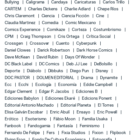
Bullying
Caligrama
Candaya
Caricaturas
Carlos Trillo
CARTEM
Charles Dickens
Charlie Adlard
Chepe Ríos
Chris Claremont
Ciencia
Ciencia Ficción
Cine
Claudia Martinez
Comedia
Comic Mexicano
Comics Experience
Comikaze
Corteza
Costumbrismo
CPM
Craig Thompson
Cris Ortega
Crítica Social
Crossgen
Crossover
Cuento
Cyberpunk
Daniel Clowes
Darick Robertson
Dark Horse Comics
Dave McKean
David Rubin
Days Of Wonder
DC Black Label
DC Comics
Deb JJ Lee
DeBolsillo
Deporte
Diábolo
Dibbuks
Diego Pun
Disney
DOC PASTOR
DOLMEN EDITORIAL
Drama
Dynamite
Ecc
Ecchi
Ecología
Economía
Eddie Campbell
Edgar Clement
Edgar P. Jacobs
Ediciones B
Ediciones Babylon
Ediciones Ekaré
Edicions Ponent
Editorial Antonio Machado
Editorial Planeta
El Torres
Elisa Galván Escobar
Enric Abulí
Ensayo
Eric Powell
Erótico
Esoterismo
Fábio Moon
Familia Usaka
Fanbook
Fandogamia
Fantasía
Feminismo
Fernando De Felipe
Fers
Fixia Studios
Fixion
Flipbook
Flying Frog
Fondo De Cultura Económica
Fotografía