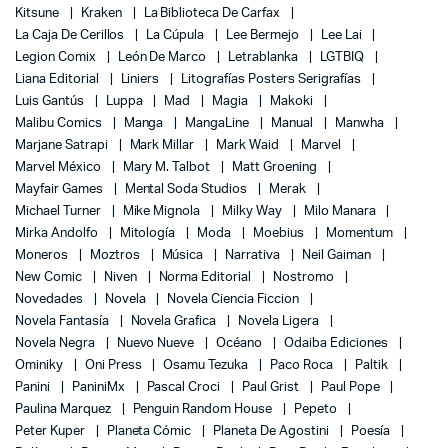
Kitsune
Kraken
La Biblioteca De Carfax
La Caja De Cerillos
La Cúpula
Lee Bermejo
Lee Lai
Legion Comix
León De Marco
Letrablanka
LGTBIQ
Liana Editorial
Liniers
Litografías Posters Serigrafías
Luis Gantús
Luppa
Mad
Magia
Makoki
Malibu Comics
Manga
MangaLine
Manual
Manwha
Marjane Satrapi
Mark Millar
Mark Waid
Marvel
Marvel México
Mary M. Talbot
Matt Groening
Mayfair Games
Mental Soda Studios
Merak
Michael Turner
Mike Mignola
Milky Way
Milo Manara
Mirka Andolfo
Mitología
Moda
Moebius
Momentum
Moneros
Moztros
Música
Narrativa
Neil Gaiman
New Comic
Niven
Norma Editorial
Nostromo
Novedades
Novela
Novela Ciencia Ficcion
Novela Fantasía
Novela Grafica
Novela Ligera
Novela Negra
Nuevo Nueve
Océano
Odaiba Ediciones
Ominiky
Oni Press
Osamu Tezuka
Paco Roca
Paltik
Panini
PaniniMx
Pascal Croci
Paul Grist
Paul Pope
Paulina Marquez
Penguin Random House
Pepeto
Peter Kuper
Planeta Cómic
Planeta De Agostini
Poesía