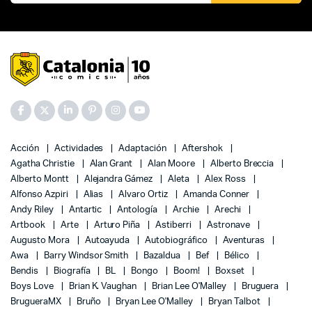
Acción
Actividades
Adaptación
Aftershok
Agatha Christie
Alan Grant
Alan Moore
Alberto Breccia
Alberto Montt
Alejandra Gámez
Aleta
Alex Ross
Alfonso Azpiri
Alias
Alvaro Ortiz
Amanda Conner
Andy Riley
Antartic
Antología
Archie
Arechi
Artbook
Arte
Arturo Piña
Astiberri
Astronave
Augusto Mora
Autoayuda
Autobiográfico
Aventuras
Awa
Barry Windsor Smith
Bazaldua
Bef
Bélico
Bendis
Biografía
BL
Bongo
Boom!
Boxset
Boys Love
Brian K. Vaughan
Brian Lee O'Malley
Bruguera
BrugueraMX
Bruño
Bryan Lee O'Malley
Bryan Talbot