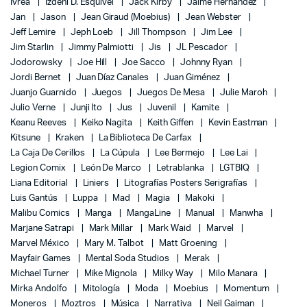
Ivrea
Izdení D. Esquivel
Jack Kirby
Jaime Hernandez
Jan
Jason
Jean Giraud (Moebius)
Jean Webster
Jeff Lemire
Jeph Loeb
Jill Thompson
Jim Lee
Jim Starlin
Jimmy Palmiotti
Jis
JL Pescador
Jodorowsky
Joe Hill
Joe Sacco
Johnny Ryan
Jordi Bernet
Juan Díaz Canales
Juan Giménez
Juanjo Guarnido
Juegos
Juegos De Mesa
Julie Maroh
Julio Verne
Junji Ito
Jus
Juvenil
Kamite
Keanu Reeves
Keiko Nagita
Keith Giffen
Kevin Eastman
Kitsune
Kraken
La Biblioteca De Carfax
La Caja De Cerillos
La Cúpula
Lee Bermejo
Lee Lai
Legion Comix
León De Marco
Letrablanka
LGTBIQ
Liana Editorial
Liniers
Litografías Posters Serigrafías
Luis Gantús
Luppa
Mad
Magia
Makoki
Malibu Comics
Manga
MangaLine
Manual
Manwha
Marjane Satrapi
Mark Millar
Mark Waid
Marvel
Marvel México
Mary M. Talbot
Matt Groening
Mayfair Games
Mental Soda Studios
Merak
Michael Turner
Mike Mignola
Milky Way
Milo Manara
Mirka Andolfo
Mitología
Moda
Moebius
Momentum
Moneros
Moztros
Música
Narrativa
Neil Gaiman