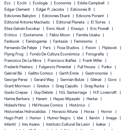
Ecc
Ecchi
Ecología
Economía
Eddie Campbell
Edgar Clement
Edgar P. Jacobs
Ediciones B
Ediciones Babylon
Ediciones Ekaré
Edicions Ponent
Editorial Antonio Machado
Editorial Planeta
El Torres
Elisa Galván Escobar
Enric Abulí
Ensayo
Eric Powell
Erótico
Esoterismo
Fábio Moon
Familia Usaka
Fanbook
Fandogamia
Fantasía
Feminismo
Fernando De Felipe
Fers
Fixia Studios
Fixion
Flipbook
Flying Frog
Fondo De Cultura Económica
Fotografía
Francisco De La Mora
Francisco Ibáñez
Frank Miller
Frederik Peeters
Fulgencio Pimentel
Full House
Funko
Gabriel Bá
Gallito Comics
Garth Ennis
Gastronomía
George Perez
Gerard Way
Germán Butze
Glénat
Gore
Grant Morrison
Gredos
Greg Capullo
Greg Rucka
Guido Crepax
Guy Delisle
H.G. Santarriaga
H.P. Lovecraft
Hanna Barbera
Harem
Hayao Miyazaki
Hentai
Hideshi Hino
Hill House Comics
Histórico
Historietas Hidrocalidas
Horacio Altuna
Horax
Horror
Hugo Pratt
Humor
Humor Negro
Idw
Ilarión
Image
Infantil
Inio Asano
Instituto Cultural De León
Isekai