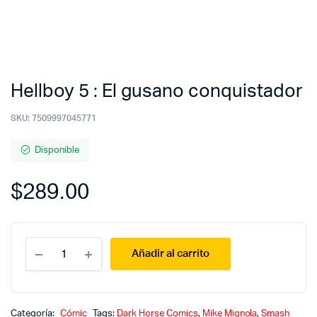
Hellboy 5 : El gusano conquistador
SKU:
7509997045771
Disponible
$
289.00
Hellboy
Añadir al carrito
5
:
El
gusano
conquistador
Categoría:
Cómic
Tags:
Dark Horse Comics
,
Mike Mignola
,
Smash