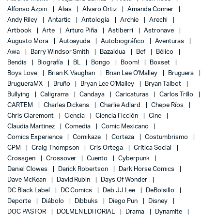
Alfonso Azpiri
Alias
Alvaro Ortiz
Amanda Conner
Andy Riley
Antartic
Antología
Archie
Arechi
Artbook
Arte
Arturo Piña
Astiberri
Astronave
Augusto Mora
Autoayuda
Autobiográfico
Aventuras
Awa
Barry Windsor Smith
Bazaldua
Bef
Bélico
Bendis
Biografía
BL
Bongo
Boom!
Boxset
Boys Love
Brian K. Vaughan
Brian Lee O'Malley
Bruguera
BrugueraMX
Bruño
Bryan Lee O'Malley
Bryan Talbot
Bullying
Caligrama
Candaya
Caricaturas
Carlos Trillo
CARTEM
Charles Dickens
Charlie Adlard
Chepe Ríos
Chris Claremont
Ciencia
Ciencia Ficción
Cine
Claudia Martinez
Comedia
Comic Mexicano
Comics Experience
Comikaze
Corteza
Costumbrismo
CPM
Craig Thompson
Cris Ortega
Crítica Social
Crossgen
Crossover
Cuento
Cyberpunk
Daniel Clowes
Darick Robertson
Dark Horse Comics
Dave McKean
David Rubin
Days Of Wonder
DC Black Label
DC Comics
Deb JJ Lee
DeBolsillo
Deporte
Diábolo
Dibbuks
Diego Pun
Disney
DOC PASTOR
DOLMEN EDITORIAL
Drama
Dynamite