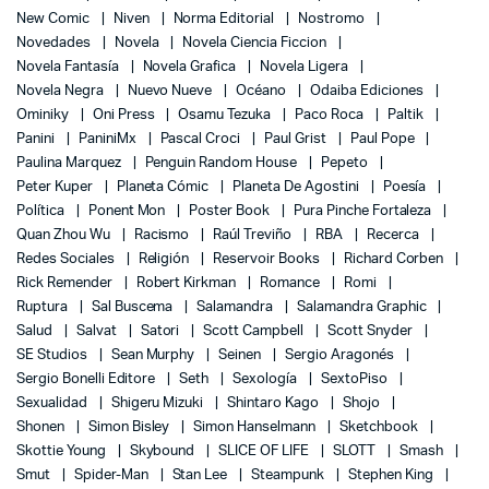
New Comic
Niven
Norma Editorial
Nostromo
Novedades
Novela
Novela Ciencia Ficcion
Novela Fantasía
Novela Grafica
Novela Ligera
Novela Negra
Nuevo Nueve
Océano
Odaiba Ediciones
Ominiky
Oni Press
Osamu Tezuka
Paco Roca
Paltik
Panini
PaniniMx
Pascal Croci
Paul Grist
Paul Pope
Paulina Marquez
Penguin Random House
Pepeto
Peter Kuper
Planeta Cómic
Planeta De Agostini
Poesía
Política
Ponent Mon
Poster Book
Pura Pinche Fortaleza
Quan Zhou Wu
Racismo
Raúl Treviño
RBA
Recerca
Redes Sociales
Religión
Reservoir Books
Richard Corben
Rick Remender
Robert Kirkman
Romance
Romi
Ruptura
Sal Buscema
Salamandra
Salamandra Graphic
Salud
Salvat
Satori
Scott Campbell
Scott Snyder
SE Studios
Sean Murphy
Seinen
Sergio Aragonés
Sergio Bonelli Editore
Seth
Sexología
SextoPiso
Sexualidad
Shigeru Mizuki
Shintaro Kago
Shojo
Shonen
Simon Bisley
Simon Hanselmann
Sketchbook
Skottie Young
Skybound
SLICE OF LIFE
SLOTT
Smash
Smut
Spider-Man
Stan Lee
Steampunk
Stephen King