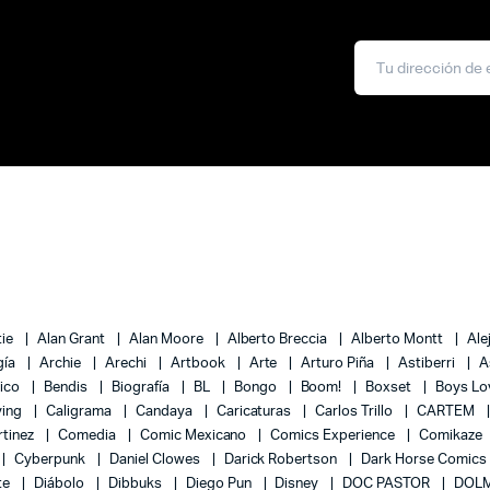
tie
Alan Grant
Alan Moore
Alberto Breccia
Alberto Montt
Ale
gía
Archie
Arechi
Artbook
Arte
Arturo Piña
Astiberri
A
lico
Bendis
Biografía
BL
Bongo
Boom!
Boxset
Boys L
ying
Caligrama
Candaya
Caricaturas
Carlos Trillo
CARTEM
rtinez
Comedia
Comic Mexicano
Comics Experience
Comikaze
Cyberpunk
Daniel Clowes
Darick Robertson
Dark Horse Comics
te
Diábolo
Dibbuks
Diego Pun
Disney
DOC PASTOR
DOLM