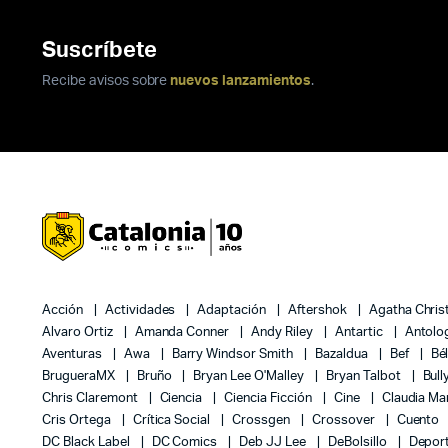
Suscríbete
Recibe avisos sobre
nuevos lanzamientos
.
Acción
Actividades
Adaptación
Aftershok
Agatha Chris
Alvaro Ortiz
Amanda Conner
Andy Riley
Antartic
Antolo
Aventuras
Awa
Barry Windsor Smith
Bazaldua
Bef
Bé
BrugueraMX
Bruño
Bryan Lee O'Malley
Bryan Talbot
Bull
Chris Claremont
Ciencia
Ciencia Ficción
Cine
Claudia Ma
Cris Ortega
Crítica Social
Crossgen
Crossover
Cuento
DC Black Label
DC Comics
Deb JJ Lee
DeBolsillo
Depor