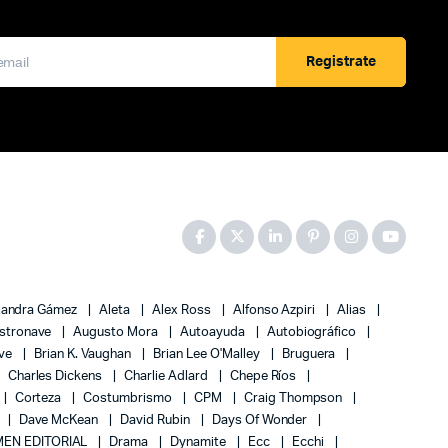
Registrate
jandra Gámez
Aleta
Alex Ross
Alfonso Azpiri
Alias
stronave
Augusto Mora
Autoayuda
Autobiográfico
ove
Brian K. Vaughan
Brian Lee O'Malley
Bruguera
Charles Dickens
Charlie Adlard
Chepe Ríos
Corteza
Costumbrismo
CPM
Craig Thompson
Dave McKean
David Rubin
Days Of Wonder
EN EDITORIAL
Drama
Dynamite
Ecc
Ecchi