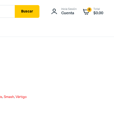
Inicia Sesión
Total
0
Buscar
Cuenta
$
0.00
is
,
Smash
,
Vértigo