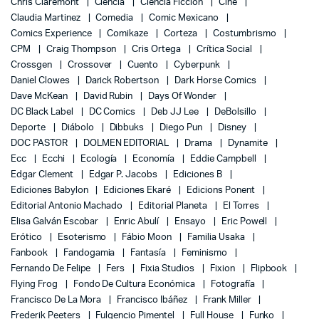
Chris Claremont
Ciencia
Ciencia Ficción
Cine
Claudia Martinez
Comedia
Comic Mexicano
Comics Experience
Comikaze
Corteza
Costumbrismo
CPM
Craig Thompson
Cris Ortega
Crítica Social
Crossgen
Crossover
Cuento
Cyberpunk
Daniel Clowes
Darick Robertson
Dark Horse Comics
Dave McKean
David Rubin
Days Of Wonder
DC Black Label
DC Comics
Deb JJ Lee
DeBolsillo
Deporte
Diábolo
Dibbuks
Diego Pun
Disney
DOC PASTOR
DOLMEN EDITORIAL
Drama
Dynamite
Ecc
Ecchi
Ecología
Economía
Eddie Campbell
Edgar Clement
Edgar P. Jacobs
Ediciones B
Ediciones Babylon
Ediciones Ekaré
Edicions Ponent
Editorial Antonio Machado
Editorial Planeta
El Torres
Elisa Galván Escobar
Enric Abulí
Ensayo
Eric Powell
Erótico
Esoterismo
Fábio Moon
Familia Usaka
Fanbook
Fandogamia
Fantasía
Feminismo
Fernando De Felipe
Fers
Fixia Studios
Fixion
Flipbook
Flying Frog
Fondo De Cultura Económica
Fotografía
Francisco De La Mora
Francisco Ibáñez
Frank Miller
Frederik Peeters
Fulgencio Pimentel
Full House
Funko