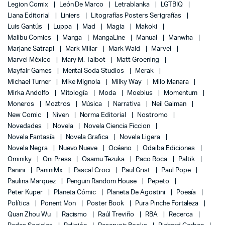
Legion Comix
León De Marco
Letrablanka
LGTBIQ
Liana Editorial
Liniers
Litografías Posters Serigrafías
Luis Gantús
Luppa
Mad
Magia
Makoki
Malibu Comics
Manga
MangaLine
Manual
Manwha
Marjane Satrapi
Mark Millar
Mark Waid
Marvel
Marvel México
Mary M. Talbot
Matt Groening
Mayfair Games
Mental Soda Studios
Merak
Michael Turner
Mike Mignola
Milky Way
Milo Manara
Mirka Andolfo
Mitología
Moda
Moebius
Momentum
Moneros
Moztros
Música
Narrativa
Neil Gaiman
New Comic
Niven
Norma Editorial
Nostromo
Novedades
Novela
Novela Ciencia Ficcion
Novela Fantasía
Novela Grafica
Novela Ligera
Novela Negra
Nuevo Nueve
Océano
Odaiba Ediciones
Ominiky
Oni Press
Osamu Tezuka
Paco Roca
Paltik
Panini
PaniniMx
Pascal Croci
Paul Grist
Paul Pope
Paulina Marquez
Penguin Random House
Pepeto
Peter Kuper
Planeta Cómic
Planeta De Agostini
Poesía
Política
Ponent Mon
Poster Book
Pura Pinche Fortaleza
Quan Zhou Wu
Racismo
Raúl Treviño
RBA
Recerca