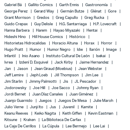
Gabriel Bá
Gallito Comics
Garth Ennis
Gastronomía
George Perez
Gerard Way
Germán Butze
Glénat
Gore
Grant Morrison
Gredos
Greg Capullo
Greg Rucka
Guido Crepax
Guy Delisle
H.G. Santarriaga
H.P. Lovecraft
Hanna Barbera
Harem
Hayao Miyazaki
Hentai
Hideshi Hino
Hill House Comics
Histórico
Historietas Hidrocalidas
Horacio Altuna
Horax
Horror
Hugo Pratt
Humor
Humor Negro
Idw
Ilarión
Image
Infantil
Inio Asano
Instituto Cultural De León
Isekai
Ivrea
Izdení D. Esquivel
Jack Kirby
Jaime Hernandez
Jan
Jason
Jean Giraud (Moebius)
Jean Webster
Jeff Lemire
Jeph Loeb
Jill Thompson
Jim Lee
Jim Starlin
Jimmy Palmiotti
Jis
JL Pescador
Jodorowsky
Joe Hill
Joe Sacco
Johnny Ryan
Jordi Bernet
Juan Díaz Canales
Juan Giménez
Juanjo Guarnido
Juegos
Juegos De Mesa
Julie Maroh
Julio Verne
Junji Ito
Jus
Juvenil
Kamite
Keanu Reeves
Keiko Nagita
Keith Giffen
Kevin Eastman
Kitsune
Kraken
La Biblioteca De Carfax
La Caja De Cerillos
La Cúpula
Lee Bermejo
Lee Lai