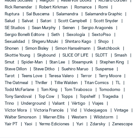
Redes Sociales
Religión
Reservoir Books
Richard Corben
Rick Remender
Robert Kirkman
Romance
Romi
Ruptura
Sal Buscema
Salamandra
Salamandra Graphic
Salud
Salvat
Satori
Scott Campbell
Scott Snyder
SE Studios
Sean Murphy
Seinen
Sergio Aragonés
Sergio Bonelli Editore
Seth
Sexología
SextoPiso
Sexualidad
Shigeru Mizuki
Shintaro Kago
Shojo
Shonen
Simon Bisley
Simon Hanselmann
Sketchbook
Skottie Young
Skybound
SLICE OF LIFE
SLOTT
Smash
Smut
Spider-Man
Stan Lee
Steampunk
Stephen King
Steve Dillon
Steve Ditko
Suehiro Maruo
Suspense
Tarot
Teens Love
Teresa Valero
Terror
Terry Moore
The Oatmeal
Thriller
Tillie Walden
Titan Comics
TL
Todd McFarlane
Tom King
Tom Tirabosco
Tomodomo
Tony Sandoval
Top Cow
Topps
Topshelf
Tragedia
Trino
Underground
Valiant
Vértigo
Viajes
Víctor Mora
Victoria Francés
Vid
Videojuegos
Vintage
Walter Simonson
Warren Ellis
Western
Wildstorm
Yair PT
Yaoi
Yermo Ediciones
Yuri
Zdarsky
Zenescope