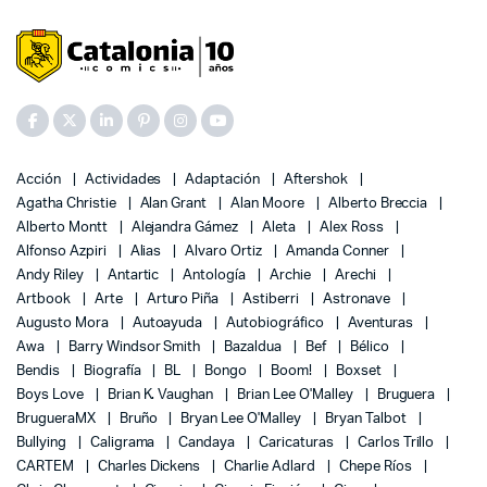
Acción
Actividades
Adaptación
Aftershok
Agatha Christie
Alan Grant
Alan Moore
Alberto Breccia
Alberto Montt
Alejandra Gámez
Aleta
Alex Ross
Alfonso Azpiri
Alias
Alvaro Ortiz
Amanda Conner
Andy Riley
Antartic
Antología
Archie
Arechi
Artbook
Arte
Arturo Piña
Astiberri
Astronave
Augusto Mora
Autoayuda
Autobiográfico
Aventuras
Awa
Barry Windsor Smith
Bazaldua
Bef
Bélico
Bendis
Biografía
BL
Bongo
Boom!
Boxset
Boys Love
Brian K. Vaughan
Brian Lee O'Malley
Bruguera
BrugueraMX
Bruño
Bryan Lee O'Malley
Bryan Talbot
Bullying
Caligrama
Candaya
Caricaturas
Carlos Trillo
CARTEM
Charles Dickens
Charlie Adlard
Chepe Ríos