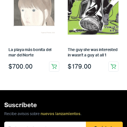
La playa más bonita del
The guy she was interested
mar del Norte
in wasn’t a guy at all 1
$
700.00
$
179.00
Suscríbete
Recibe avisos sobre
nuevos lanzamientos
.