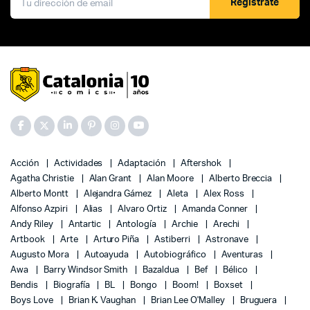
Registrate
Acción
Actividades
Adaptación
Aftershok
Agatha Christie
Alan Grant
Alan Moore
Alberto Breccia
Alberto Montt
Alejandra Gámez
Aleta
Alex Ross
Alfonso Azpiri
Alias
Alvaro Ortiz
Amanda Conner
Andy Riley
Antartic
Antología
Archie
Arechi
Artbook
Arte
Arturo Piña
Astiberri
Astronave
Augusto Mora
Autoayuda
Autobiográfico
Aventuras
Awa
Barry Windsor Smith
Bazaldua
Bef
Bélico
Bendis
Biografía
BL
Bongo
Boom!
Boxset
Boys Love
Brian K. Vaughan
Brian Lee O'Malley
Bruguera