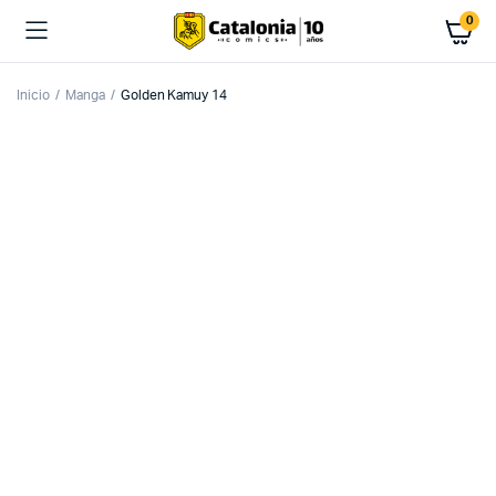
0
Inicio
Manga
Golden Kamuy 14