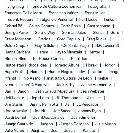
Fernando De Felipe
Fers
Fixia Studios
Fixion
Flipbook
Flying Frog
Fondo De Cultura Económica
Fotografía
Francisco De La Mora
Francisco Ibáñez
Frank Miller
Frederik Peeters
Fulgencio Pimentel
Full House
Funko
Gabriel Bá
Gallito Comics
Garth Ennis
Gastronomía
George Perez
Gerard Way
Germán Butze
Glénat
Gore
Grant Morrison
Gredos
Greg Capullo
Greg Rucka
Guido Crepax
Guy Delisle
H.G. Santarriaga
H.P. Lovecraft
Hanna Barbera
Harem
Hayao Miyazaki
Hentai
Hideshi Hino
Hill House Comics
Histórico
Historietas Hidrocalidas
Horacio Altuna
Horax
Horror
Hugo Pratt
Humor
Humor Negro
Idw
Ilarión
Image
Infantil
Inio Asano
Instituto Cultural De León
Isekai
Ivrea
Izdení D. Esquivel
Jack Kirby
Jaime Hernandez
Jan
Jason
Jean Giraud (Moebius)
Jean Webster
Jeff Lemire
Jeph Loeb
Jill Thompson
Jim Lee
Jim Starlin
Jimmy Palmiotti
Jis
JL Pescador
Jodorowsky
Joe Hill
Joe Sacco
Johnny Ryan
Jordi Bernet
Juan Díaz Canales
Juan Giménez
Juanjo Guarnido
Juegos
Juegos De Mesa
Julie Maroh
Julio Verne
Junji Ito
Jus
Juvenil
Kamite