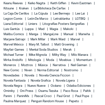
Keanu Reeves
Keiko Nagita
Keith Giffen
Kevin Eastman
Kitsune
Kraken
La Biblioteca De Carfax
La Caja De Cerillos
La Cúpula
Lee Bermejo
Lee Lai
Legion Comix
León De Marco
Letrablanka
LGTBIQ
Liana Editorial
Liniers
Litografías Posters Serigrafías
Luis Gantús
Luppa
Mad
Magia
Makoki
Malibu Comics
Manga
MangaLine
Manual
Manwha
Marjane Satrapi
Mark Millar
Mark Waid
Marvel
Marvel México
Mary M. Talbot
Matt Groening
Mayfair Games
Mental Soda Studios
Merak
Michael Turner
Mike Mignola
Milky Way
Milo Manara
Mirka Andolfo
Mitología
Moda
Moebius
Momentum
Moneros
Moztros
Música
Narrativa
Neil Gaiman
New Comic
Niven
Norma Editorial
Nostromo
Novedades
Novela
Novela Ciencia Ficcion
Novela Fantasía
Novela Grafica
Novela Ligera
Novela Negra
Nuevo Nueve
Océano
Odaiba Ediciones
Ominiky
Oni Press
Osamu Tezuka
Paco Roca
Paltik
Panini
PaniniMx
Pascal Croci
Paul Grist
Paul Pope
Paulina Marquez
Penguin Random House
Pepeto