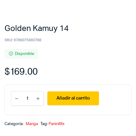
Golden Kamuy 14
SKU:
9786075683768
Disponible
$
169.00
Golden
Añadir al carrito
Kamuy
14
quantity
Categoría:
Manga
Tag:
PaniniMx