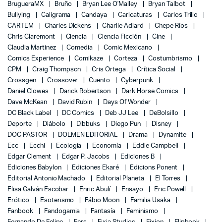
BrugueraMX
Bruño
Bryan Lee O'Malley
Bryan Talbot
Bullying
Caligrama
Candaya
Caricaturas
Carlos Trillo
CARTEM
Charles Dickens
Charlie Adlard
Chepe Ríos
Chris Claremont
Ciencia
Ciencia Ficción
Cine
Claudia Martinez
Comedia
Comic Mexicano
Comics Experience
Comikaze
Corteza
Costumbrismo
CPM
Craig Thompson
Cris Ortega
Crítica Social
Crossgen
Crossover
Cuento
Cyberpunk
Daniel Clowes
Darick Robertson
Dark Horse Comics
Dave McKean
David Rubin
Days Of Wonder
DC Black Label
DC Comics
Deb JJ Lee
DeBolsillo
Deporte
Diábolo
Dibbuks
Diego Pun
Disney
DOC PASTOR
DOLMEN EDITORIAL
Drama
Dynamite
Ecc
Ecchi
Ecología
Economía
Eddie Campbell
Edgar Clement
Edgar P. Jacobs
Ediciones B
Ediciones Babylon
Ediciones Ekaré
Edicions Ponent
Editorial Antonio Machado
Editorial Planeta
El Torres
Elisa Galván Escobar
Enric Abulí
Ensayo
Eric Powell
Erótico
Esoterismo
Fábio Moon
Familia Usaka
Fanbook
Fandogamia
Fantasía
Feminismo