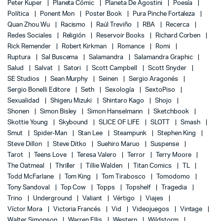
Peter Kuper
Planeta Cómic
Planeta De Agostini
Poesía
Política
Ponent Mon
Poster Book
Pura Pinche Fortaleza
Quan Zhou Wu
Racismo
Raúl Treviño
RBA
Recerca
Redes Sociales
Religión
Reservoir Books
Richard Corben
Rick Remender
Robert Kirkman
Romance
Romi
Ruptura
Sal Buscema
Salamandra
Salamandra Graphic
Salud
Salvat
Satori
Scott Campbell
Scott Snyder
SE Studios
Sean Murphy
Seinen
Sergio Aragonés
Sergio Bonelli Editore
Seth
Sexología
SextoPiso
Sexualidad
Shigeru Mizuki
Shintaro Kago
Shojo
Shonen
Simon Bisley
Simon Hanselmann
Sketchbook
Skottie Young
Skybound
SLICE OF LIFE
SLOTT
Smash
Smut
Spider-Man
Stan Lee
Steampunk
Stephen King
Steve Dillon
Steve Ditko
Suehiro Maruo
Suspense
Tarot
Teens Love
Teresa Valero
Terror
Terry Moore
The Oatmeal
Thriller
Tillie Walden
Titan Comics
TL
Todd McFarlane
Tom King
Tom Tirabosco
Tomodomo
Tony Sandoval
Top Cow
Topps
Topshelf
Tragedia
Trino
Underground
Valiant
Vértigo
Viajes
Víctor Mora
Victoria Francés
Vid
Videojuegos
Vintage
Walter Simonson
Warren Ellis
Western
Wildstorm