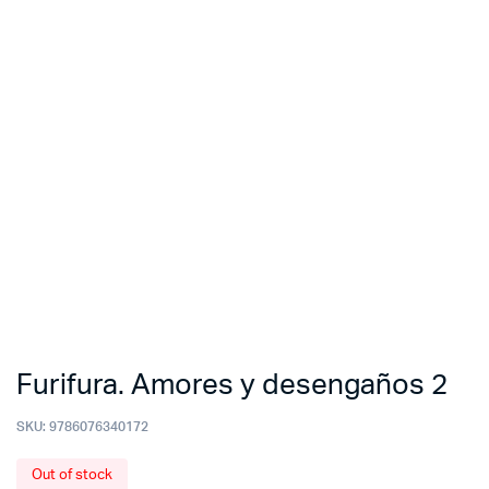
Furifura. Amores y desengaños 2
SKU:
9786076340172
Out of stock