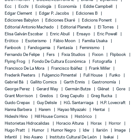
Ecc
Ecchi
Ecología
Economía
Eddie Campbell
Edgar Clement
Edgar P. Jacobs
Ediciones B
Ediciones Babylon
Ediciones Ekaré
Edicions Ponent
Editorial Antonio Machado
Editorial Planeta
El Torres
Elisa Galván Escobar
Enric Abulí
Ensayo
Eric Powell
Erótico
Esoterismo
Fábio Moon
Familia Usaka
Fanbook
Fandogamia
Fantasía
Feminismo
Fernando De Felipe
Fers
Fixia Studios
Fixion
Flipbook
Flying Frog
Fondo De Cultura Económica
Fotografía
Francisco De La Mora
Francisco Ibáñez
Frank Miller
Frederik Peeters
Fulgencio Pimentel
Full House
Funko
Gabriel Bá
Gallito Comics
Garth Ennis
Gastronomía
George Perez
Gerard Way
Germán Butze
Glénat
Gore
Grant Morrison
Gredos
Greg Capullo
Greg Rucka
Guido Crepax
Guy Delisle
H.G. Santarriaga
H.P. Lovecraft
Hanna Barbera
Harem
Hayao Miyazaki
Hentai
Hideshi Hino
Hill House Comics
Histórico
Historietas Hidrocalidas
Horacio Altuna
Horax
Horror
Hugo Pratt
Humor
Humor Negro
Idw
Ilarión
Image
Infantil
Inio Asano
Instituto Cultural De León
Isekai