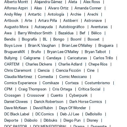
Alberto Montt
Alejandra Gámez
Aleta
Alex Ross
Alfonso Azpiri
Alias
Alvaro Ortiz
Amanda Conner
Andy Riley
Antartic
Antología
Archie
Arechi
Artbook
Arte
Arturo Piña
Astiberri
Astronave
Augusto Mora
Autoayuda
Autobiográfico
Aventuras
Awa
Barry Windsor Smith
Bazaldua
Bef
Bélico
Bendis
Biografía
BL
Bongo
Boom!
Boxset
Boys Love
Brian K. Vaughan
Brian Lee O'Malley
Bruguera
BrugueraMX
Bruño
Bryan Lee O'Malley
Bryan Talbot
Bullying
Caligrama
Candaya
Caricaturas
Carlos Trillo
CARTEM
Charles Dickens
Charlie Adlard
Chepe Ríos
Chris Claremont
Ciencia
Ciencia Ficción
Cine
Claudia Martinez
Comedia
Comic Mexicano
Comics Experience
Comikaze
Corteza
Costumbrismo
CPM
Craig Thompson
Cris Ortega
Crítica Social
Crossgen
Crossover
Cuento
Cyberpunk
Daniel Clowes
Darick Robertson
Dark Horse Comics
Dave McKean
David Rubin
Days Of Wonder
DC Black Label
DC Comics
Deb JJ Lee
DeBolsillo
Deporte
Diábolo
Dibbuks
Diego Pun
Disney
DOC PASTOR
DOLMEN EDITORIAL
Drama
Dynamite