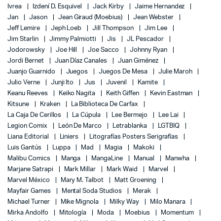
Ivrea
Izdení D. Esquivel
Jack Kirby
Jaime Hernandez
Jan
Jason
Jean Giraud (Moebius)
Jean Webster
Jeff Lemire
Jeph Loeb
Jill Thompson
Jim Lee
Jim Starlin
Jimmy Palmiotti
Jis
JL Pescador
Jodorowsky
Joe Hill
Joe Sacco
Johnny Ryan
Jordi Bernet
Juan Díaz Canales
Juan Giménez
Juanjo Guarnido
Juegos
Juegos De Mesa
Julie Maroh
Julio Verne
Junji Ito
Jus
Juvenil
Kamite
Keanu Reeves
Keiko Nagita
Keith Giffen
Kevin Eastman
Kitsune
Kraken
La Biblioteca De Carfax
La Caja De Cerillos
La Cúpula
Lee Bermejo
Lee Lai
Legion Comix
León De Marco
Letrablanka
LGTBIQ
Liana Editorial
Liniers
Litografías Posters Serigrafías
Luis Gantús
Luppa
Mad
Magia
Makoki
Malibu Comics
Manga
MangaLine
Manual
Manwha
Marjane Satrapi
Mark Millar
Mark Waid
Marvel
Marvel México
Mary M. Talbot
Matt Groening
Mayfair Games
Mental Soda Studios
Merak
Michael Turner
Mike Mignola
Milky Way
Milo Manara
Mirka Andolfo
Mitología
Moda
Moebius
Momentum