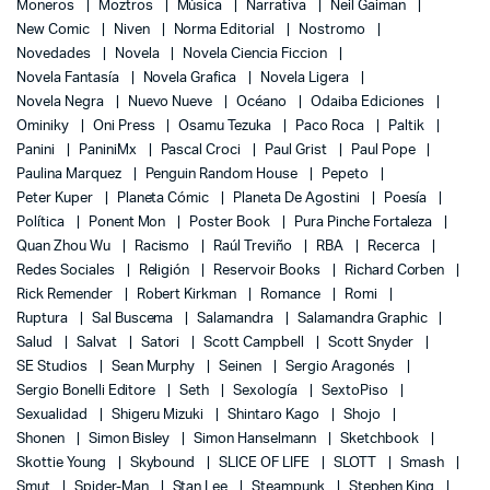
Moneros
Moztros
Música
Narrativa
Neil Gaiman
New Comic
Niven
Norma Editorial
Nostromo
Novedades
Novela
Novela Ciencia Ficcion
Novela Fantasía
Novela Grafica
Novela Ligera
Novela Negra
Nuevo Nueve
Océano
Odaiba Ediciones
Ominiky
Oni Press
Osamu Tezuka
Paco Roca
Paltik
Panini
PaniniMx
Pascal Croci
Paul Grist
Paul Pope
Paulina Marquez
Penguin Random House
Pepeto
Peter Kuper
Planeta Cómic
Planeta De Agostini
Poesía
Política
Ponent Mon
Poster Book
Pura Pinche Fortaleza
Quan Zhou Wu
Racismo
Raúl Treviño
RBA
Recerca
Redes Sociales
Religión
Reservoir Books
Richard Corben
Rick Remender
Robert Kirkman
Romance
Romi
Ruptura
Sal Buscema
Salamandra
Salamandra Graphic
Salud
Salvat
Satori
Scott Campbell
Scott Snyder
SE Studios
Sean Murphy
Seinen
Sergio Aragonés
Sergio Bonelli Editore
Seth
Sexología
SextoPiso
Sexualidad
Shigeru Mizuki
Shintaro Kago
Shojo
Shonen
Simon Bisley
Simon Hanselmann
Sketchbook
Skottie Young
Skybound
SLICE OF LIFE
SLOTT
Smash
Smut
Spider-Man
Stan Lee
Steampunk
Stephen King