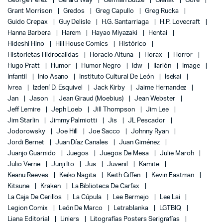
George Perez
Gerard Way
Germán Butze
Glénat
Gore
Grant Morrison
Gredos
Greg Capullo
Greg Rucka
Guido Crepax
Guy Delisle
H.G. Santarriaga
H.P. Lovecraft
Hanna Barbera
Harem
Hayao Miyazaki
Hentai
Hideshi Hino
Hill House Comics
Histórico
Historietas Hidrocalidas
Horacio Altuna
Horax
Horror
Hugo Pratt
Humor
Humor Negro
Idw
Ilarión
Image
Infantil
Inio Asano
Instituto Cultural De León
Isekai
Ivrea
Izdení D. Esquivel
Jack Kirby
Jaime Hernandez
Jan
Jason
Jean Giraud (Moebius)
Jean Webster
Jeff Lemire
Jeph Loeb
Jill Thompson
Jim Lee
Jim Starlin
Jimmy Palmiotti
Jis
JL Pescador
Jodorowsky
Joe Hill
Joe Sacco
Johnny Ryan
Jordi Bernet
Juan Díaz Canales
Juan Giménez
Juanjo Guarnido
Juegos
Juegos De Mesa
Julie Maroh
Julio Verne
Junji Ito
Jus
Juvenil
Kamite
Keanu Reeves
Keiko Nagita
Keith Giffen
Kevin Eastman
Kitsune
Kraken
La Biblioteca De Carfax
La Caja De Cerillos
La Cúpula
Lee Bermejo
Lee Lai
Legion Comix
León De Marco
Letrablanka
LGTBIQ
Liana Editorial
Liniers
Litografías Posters Serigrafías