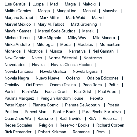
Luis Gantús
Luppa
Mad
Magia
Makoki
Malibu Comics
Manga
MangaLine
Manual
Manwha
Marjane Satrapi
Mark Millar
Mark Waid
Marvel
Marvel México
Mary M. Talbot
Matt Groening
Mayfair Games
Mental Soda Studios
Merak
Michael Turner
Mike Mignola
Milky Way
Milo Manara
Mirka Andolfo
Mitología
Moda
Moebius
Momentum
Moneros
Moztros
Música
Narrativa
Neil Gaiman
New Comic
Niven
Norma Editorial
Nostromo
Novedades
Novela
Novela Ciencia Ficcion
Novela Fantasía
Novela Grafica
Novela Ligera
Novela Negra
Nuevo Nueve
Océano
Odaiba Ediciones
Ominiky
Oni Press
Osamu Tezuka
Paco Roca
Paltik
Panini
PaniniMx
Pascal Croci
Paul Grist
Paul Pope
Paulina Marquez
Penguin Random House
Pepeto
Peter Kuper
Planeta Cómic
Planeta De Agostini
Poesía
Política
Ponent Mon
Poster Book
Pura Pinche Fortaleza
Quan Zhou Wu
Racismo
Raúl Treviño
RBA
Recerca
Redes Sociales
Religión
Reservoir Books
Richard Corben
Rick Remender
Robert Kirkman
Romance
Romi