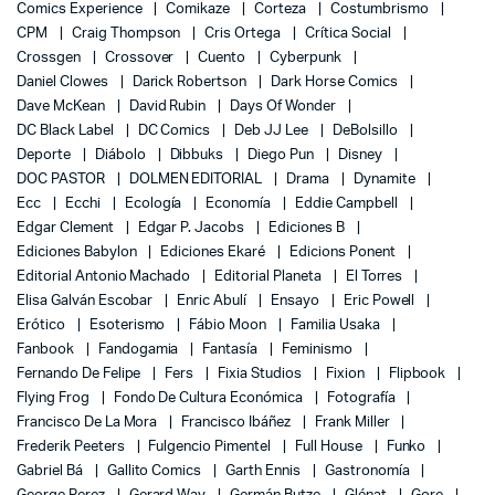
Comics Experience
Comikaze
Corteza
Costumbrismo
CPM
Craig Thompson
Cris Ortega
Crítica Social
Crossgen
Crossover
Cuento
Cyberpunk
Daniel Clowes
Darick Robertson
Dark Horse Comics
Dave McKean
David Rubin
Days Of Wonder
DC Black Label
DC Comics
Deb JJ Lee
DeBolsillo
Deporte
Diábolo
Dibbuks
Diego Pun
Disney
DOC PASTOR
DOLMEN EDITORIAL
Drama
Dynamite
Ecc
Ecchi
Ecología
Economía
Eddie Campbell
Edgar Clement
Edgar P. Jacobs
Ediciones B
Ediciones Babylon
Ediciones Ekaré
Edicions Ponent
Editorial Antonio Machado
Editorial Planeta
El Torres
Elisa Galván Escobar
Enric Abulí
Ensayo
Eric Powell
Erótico
Esoterismo
Fábio Moon
Familia Usaka
Fanbook
Fandogamia
Fantasía
Feminismo
Fernando De Felipe
Fers
Fixia Studios
Fixion
Flipbook
Flying Frog
Fondo De Cultura Económica
Fotografía
Francisco De La Mora
Francisco Ibáñez
Frank Miller
Frederik Peeters
Fulgencio Pimentel
Full House
Funko
Gabriel Bá
Gallito Comics
Garth Ennis
Gastronomía