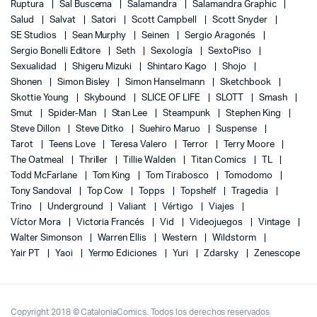
Ruptura
Sal Buscema
Salamandra
Salamandra Graphic
Salud
Salvat
Satori
Scott Campbell
Scott Snyder
SE Studios
Sean Murphy
Seinen
Sergio Aragonés
Sergio Bonelli Editore
Seth
Sexología
SextoPiso
Sexualidad
Shigeru Mizuki
Shintaro Kago
Shojo
Shonen
Simon Bisley
Simon Hanselmann
Sketchbook
Skottie Young
Skybound
SLICE OF LIFE
SLOTT
Smash
Smut
Spider-Man
Stan Lee
Steampunk
Stephen King
Steve Dillon
Steve Ditko
Suehiro Maruo
Suspense
Tarot
Teens Love
Teresa Valero
Terror
Terry Moore
The Oatmeal
Thriller
Tillie Walden
Titan Comics
TL
Todd McFarlane
Tom King
Tom Tirabosco
Tomodomo
Tony Sandoval
Top Cow
Topps
Topshelf
Tragedia
Trino
Underground
Valiant
Vértigo
Viajes
Víctor Mora
Victoria Francés
Vid
Videojuegos
Vintage
Walter Simonson
Warren Ellis
Western
Wildstorm
Yair PT
Yaoi
Yermo Ediciones
Yuri
Zdarsky
Zenescope
Copyright 2018 © CataloniaComics. Todos los derechos reservados