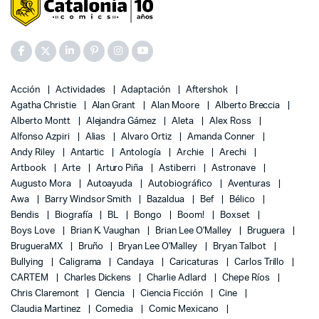
Acción
Actividades
Adaptación
Aftershok
Agatha Christie
Alan Grant
Alan Moore
Alberto Breccia
Alberto Montt
Alejandra Gámez
Aleta
Alex Ross
Alfonso Azpiri
Alias
Alvaro Ortiz
Amanda Conner
Andy Riley
Antartic
Antología
Archie
Arechi
Artbook
Arte
Arturo Piña
Astiberri
Astronave
Augusto Mora
Autoayuda
Autobiográfico
Aventuras
Awa
Barry Windsor Smith
Bazaldua
Bef
Bélico
Bendis
Biografía
BL
Bongo
Boom!
Boxset
Boys Love
Brian K. Vaughan
Brian Lee O'Malley
Bruguera
BrugueraMX
Bruño
Bryan Lee O'Malley
Bryan Talbot
Bullying
Caligrama
Candaya
Caricaturas
Carlos Trillo
CARTEM
Charles Dickens
Charlie Adlard
Chepe Ríos
Chris Claremont
Ciencia
Ciencia Ficción
Cine
Claudia Martinez
Comedia
Comic Mexicano