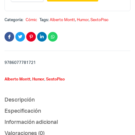
diarias
2
quantity
Categoría:
Cómic
Tags:
Alberto Montt
,
Humor
,
SextoPiso
9786077781721
Alberto Montt
,
Humor
,
SextoPiso
Descripción
Especificación
Información adicional
Valoraciones (0)