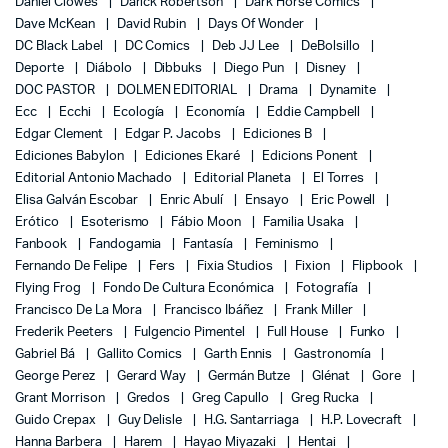
Daniel Clowes
Darick Robertson
Dark Horse Comics
Dave McKean
David Rubin
Days Of Wonder
DC Black Label
DC Comics
Deb JJ Lee
DeBolsillo
Deporte
Diábolo
Dibbuks
Diego Pun
Disney
DOC PASTOR
DOLMEN EDITORIAL
Drama
Dynamite
Ecc
Ecchi
Ecología
Economía
Eddie Campbell
Edgar Clement
Edgar P. Jacobs
Ediciones B
Ediciones Babylon
Ediciones Ekaré
Edicions Ponent
Editorial Antonio Machado
Editorial Planeta
El Torres
Elisa Galván Escobar
Enric Abulí
Ensayo
Eric Powell
Erótico
Esoterismo
Fábio Moon
Familia Usaka
Fanbook
Fandogamia
Fantasía
Feminismo
Fernando De Felipe
Fers
Fixia Studios
Fixion
Flipbook
Flying Frog
Fondo De Cultura Económica
Fotografía
Francisco De La Mora
Francisco Ibáñez
Frank Miller
Frederik Peeters
Fulgencio Pimentel
Full House
Funko
Gabriel Bá
Gallito Comics
Garth Ennis
Gastronomía
George Perez
Gerard Way
Germán Butze
Glénat
Gore
Grant Morrison
Gredos
Greg Capullo
Greg Rucka
Guido Crepax
Guy Delisle
H.G. Santarriaga
H.P. Lovecraft
Hanna Barbera
Harem
Hayao Miyazaki
Hentai