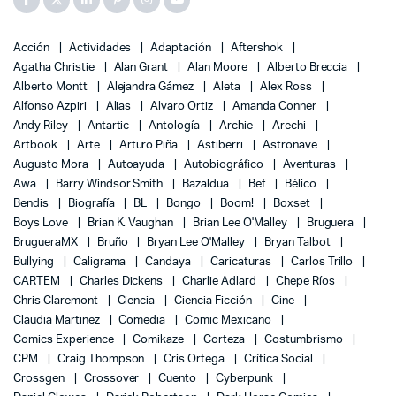
Acción
Actividades
Adaptación
Aftershok
Agatha Christie
Alan Grant
Alan Moore
Alberto Breccia
Alberto Montt
Alejandra Gámez
Aleta
Alex Ross
Alfonso Azpiri
Alias
Alvaro Ortiz
Amanda Conner
Andy Riley
Antartic
Antología
Archie
Arechi
Artbook
Arte
Arturo Piña
Astiberri
Astronave
Augusto Mora
Autoayuda
Autobiográfico
Aventuras
Awa
Barry Windsor Smith
Bazaldua
Bef
Bélico
Bendis
Biografía
BL
Bongo
Boom!
Boxset
Boys Love
Brian K. Vaughan
Brian Lee O'Malley
Bruguera
BrugueraMX
Bruño
Bryan Lee O'Malley
Bryan Talbot
Bullying
Caligrama
Candaya
Caricaturas
Carlos Trillo
CARTEM
Charles Dickens
Charlie Adlard
Chepe Ríos
Chris Claremont
Ciencia
Ciencia Ficción
Cine
Claudia Martinez
Comedia
Comic Mexicano
Comics Experience
Comikaze
Corteza
Costumbrismo
CPM
Craig Thompson
Cris Ortega
Crítica Social
Crossgen
Crossover
Cuento
Cyberpunk