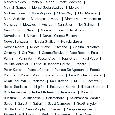
Marvel México
Mary M. Talbot
Matt Groening
Mayfair Games
Mental Soda Studios
Merak
Michael Turner
Mike Mignola
Milky Way
Milo Manara
Mirka Andolfo
Mitología
Moda
Moebius
Momentum
Moneros
Moztros
Música
Narrativa
Neil Gaiman
New Comic
Niven
Norma Editorial
Nostromo
Novedades
Novela
Novela Ciencia Ficcion
Novela Fantasía
Novela Grafica
Novela Ligera
Novela Negra
Nuevo Nueve
Océano
Odaiba Ediciones
Ominiky
Oni Press
Osamu Tezuka
Paco Roca
Paltik
Panini
PaniniMx
Pascal Croci
Paul Grist
Paul Pope
Paulina Marquez
Penguin Random House
Pepeto
Peter Kuper
Planeta Cómic
Planeta De Agostini
Poesía
Política
Ponent Mon
Poster Book
Pura Pinche Fortaleza
Quan Zhou Wu
Racismo
Raúl Treviño
RBA
Recerca
Redes Sociales
Religión
Reservoir Books
Richard Corben
Rick Remender
Robert Kirkman
Romance
Romi
Ruptura
Sal Buscema
Salamandra
Salamandra Graphic
Salud
Salvat
Satori
Scott Campbell
Scott Snyder
SE Studios
Sean Murphy
Seinen
Sergio Aragonés