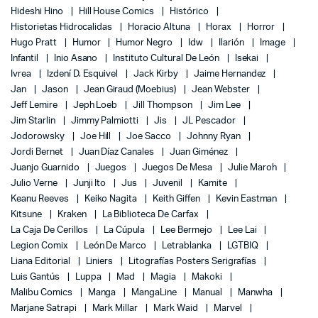
Hideshi Hino
Hill House Comics
Histórico
Historietas Hidrocalidas
Horacio Altuna
Horax
Horror
Hugo Pratt
Humor
Humor Negro
Idw
Ilarión
Image
Infantil
Inio Asano
Instituto Cultural De León
Isekai
Ivrea
Izdení D. Esquivel
Jack Kirby
Jaime Hernandez
Jan
Jason
Jean Giraud (Moebius)
Jean Webster
Jeff Lemire
Jeph Loeb
Jill Thompson
Jim Lee
Jim Starlin
Jimmy Palmiotti
Jis
JL Pescador
Jodorowsky
Joe Hill
Joe Sacco
Johnny Ryan
Jordi Bernet
Juan Díaz Canales
Juan Giménez
Juanjo Guarnido
Juegos
Juegos De Mesa
Julie Maroh
Julio Verne
Junji Ito
Jus
Juvenil
Kamite
Keanu Reeves
Keiko Nagita
Keith Giffen
Kevin Eastman
Kitsune
Kraken
La Biblioteca De Carfax
La Caja De Cerillos
La Cúpula
Lee Bermejo
Lee Lai
Legion Comix
León De Marco
Letrablanka
LGTBIQ
Liana Editorial
Liniers
Litografías Posters Serigrafías
Luis Gantús
Luppa
Mad
Magia
Makoki
Malibu Comics
Manga
MangaLine
Manual
Manwha
Marjane Satrapi
Mark Millar
Mark Waid
Marvel