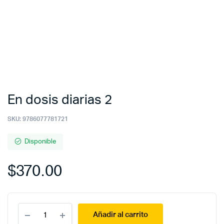
En dosis diarias 2
SKU:
9786077781721
Disponible
$
370.00
En
Añadir al carrito
dosis