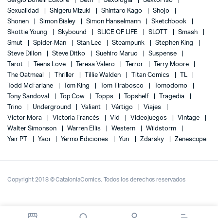
Sergio Bonelli Editore
Seth
Sexología
SextoPiso
Sexualidad
Shigeru Mizuki
Shintaro Kago
Shojo
Shonen
Simon Bisley
Simon Hanselmann
Sketchbook
Skottie Young
Skybound
SLICE OF LIFE
SLOTT
Smash
Smut
Spider-Man
Stan Lee
Steampunk
Stephen King
Steve Dillon
Steve Ditko
Suehiro Maruo
Suspense
Tarot
Teens Love
Teresa Valero
Terror
Terry Moore
The Oatmeal
Thriller
Tillie Walden
Titan Comics
TL
Todd McFarlane
Tom King
Tom Tirabosco
Tomodomo
Tony Sandoval
Top Cow
Topps
Topshelf
Tragedia
Trino
Underground
Valiant
Vértigo
Viajes
Víctor Mora
Victoria Francés
Vid
Videojuegos
Vintage
Walter Simonson
Warren Ellis
Western
Wildstorm
Yair PT
Yaoi
Yermo Ediciones
Yuri
Zdarsky
Zenescope
Copyright 2018 © CataloniaComics. Todos los derechos reservados