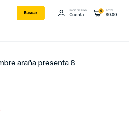
Inicia Sesión
Total
0
Buscar
Cuenta
$
0.00
bre araña presenta 8
s