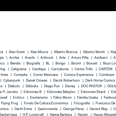
tie
Alan Grant
Alan Moore
Alberto Breccia
Alberto Montt
Ale
gía
Archie
Arechi
Artbook
Arte
Arturo Piña
Astiberri
A
lico
Bendis
Biografía
BL
Bongo
Boom!
Boxset
Boys L
ying
Caligrama
Candaya
Caricaturas
Carlos Trillo
CARTEM
rtinez
Comedia
Comic Mexicano
Comics Experience
Comikaze
Cyberpunk
Daniel Clowes
Darick Robertson
Dark Horse Comics
te
Diábolo
Dibbuks
Diego Pun
Disney
DOC PASTOR
DOLM
r P. Jacobs
Ediciones B
Ediciones Babylon
Ediciones Ekaré
Ed
Powell
Erótico
Esoterismo
Fábio Moon
Familia Usaka
Fanboo
Flying Frog
Fondo De Cultura Económica
Fotografía
Francisco De
Comics
Garth Ennis
Gastronomía
George Perez
Gerard Way
G
 Santarriaga
H.P. Lovecraft
Hanna Barbera
Harem
Hayao Miyaza