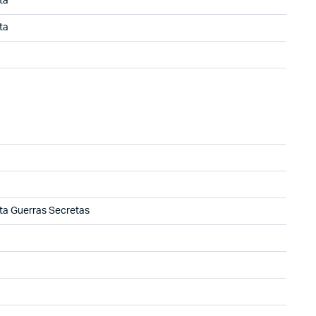
ta
ta
ta Guerras Secretas