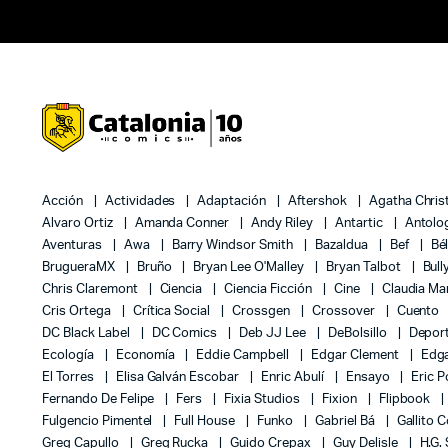
Acción
Actividades
Adaptación
Aftershok
Agatha Chris
Alvaro Ortiz
Amanda Conner
Andy Riley
Antartic
Antolo
Aventuras
Awa
Barry Windsor Smith
Bazaldua
Bef
Bé
BrugueraMX
Bruño
Bryan Lee O'Malley
Bryan Talbot
Bull
Chris Claremont
Ciencia
Ciencia Ficción
Cine
Claudia Ma
Cris Ortega
Crítica Social
Crossgen
Crossover
Cuento
DC Black Label
DC Comics
Deb JJ Lee
DeBolsillo
Depor
Ecología
Economía
Eddie Campbell
Edgar Clement
Edga
El Torres
Elisa Galván Escobar
Enric Abulí
Ensayo
Eric 
Fernando De Felipe
Fers
Fixia Studios
Fixion
Flipbook
Fulgencio Pimentel
Full House
Funko
Gabriel Bá
Gallito 
Greg Capullo
Greg Rucka
Guido Crepax
Guy Delisle
H.G.