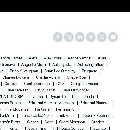
jandra Gámez
Aleta
Alex Ross
Alfonso Azpiri
Alias
stronave
Augusto Mora
Autoayuda
Autobiográfico
ove
Brian K. Vaughan
Brian Lee O'Malley
Bruguera
Charles Dickens
Charlie Adlard
Chepe Ríos
Corteza
Costumbrismo
CPM
Craig Thompson
Dave McKean
David Rubin
Days Of Wonder
EN EDITORIAL
Drama
Dynamite
Ecc
Ecchi
icions Ponent
Editorial Antonio Machado
Editorial Planeta
k
Fandogamia
Fantasía
Feminismo
 La Mora
Francisco Ibáñez
Frank Miller
Frederik Peeters
ermán Butze
Glénat
Gore
Grant Morrison
Gredos
ki
Hentai
Hideshi Hino
Hill House Comics
Histórico