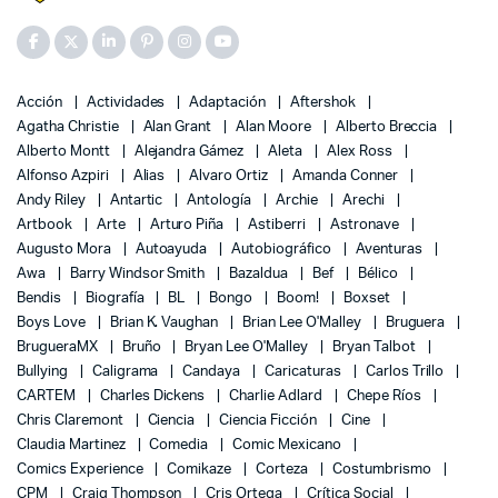
Acción
Actividades
Adaptación
Aftershok
Agatha Christie
Alan Grant
Alan Moore
Alberto Breccia
Alberto Montt
Alejandra Gámez
Aleta
Alex Ross
Alfonso Azpiri
Alias
Alvaro Ortiz
Amanda Conner
Andy Riley
Antartic
Antología
Archie
Arechi
Artbook
Arte
Arturo Piña
Astiberri
Astronave
Augusto Mora
Autoayuda
Autobiográfico
Aventuras
Awa
Barry Windsor Smith
Bazaldua
Bef
Bélico
Bendis
Biografía
BL
Bongo
Boom!
Boxset
Boys Love
Brian K. Vaughan
Brian Lee O'Malley
Bruguera
BrugueraMX
Bruño
Bryan Lee O'Malley
Bryan Talbot
Bullying
Caligrama
Candaya
Caricaturas
Carlos Trillo
CARTEM
Charles Dickens
Charlie Adlard
Chepe Ríos
Chris Claremont
Ciencia
Ciencia Ficción
Cine
Claudia Martinez
Comedia
Comic Mexicano
Comics Experience
Comikaze
Corteza
Costumbrismo
CPM
Craig Thompson
Cris Ortega
Crítica Social