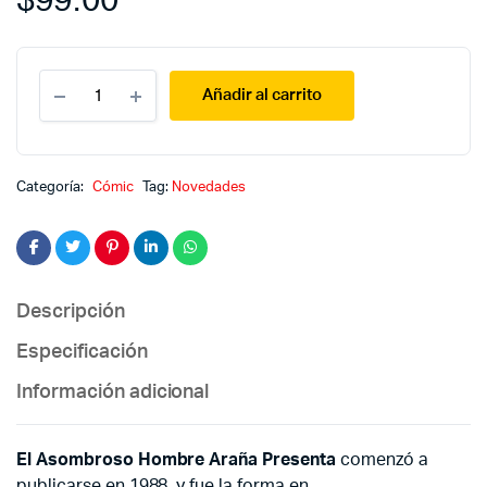
$
99.00
El
Añadir al carrito
asombroso
hombre
araña
presenta
52
Categoría:
Cómic
Tag:
Novedades
quantity
Descripción
Especificación
Información adicional
El Asombroso Hombre Araña Presenta
comenzó a
publicarse en 1988, y fue la forma en