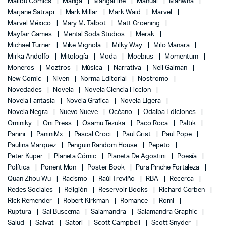
Malibu Comics
Manga
MangaLine
Manual
Manwha
Marjane Satrapi
Mark Millar
Mark Waid
Marvel
Marvel México
Mary M. Talbot
Matt Groening
Mayfair Games
Mental Soda Studios
Merak
Michael Turner
Mike Mignola
Milky Way
Milo Manara
Mirka Andolfo
Mitología
Moda
Moebius
Momentum
Moneros
Moztros
Música
Narrativa
Neil Gaiman
New Comic
Niven
Norma Editorial
Nostromo
Novedades
Novela
Novela Ciencia Ficcion
Novela Fantasía
Novela Grafica
Novela Ligera
Novela Negra
Nuevo Nueve
Océano
Odaiba Ediciones
Ominiky
Oni Press
Osamu Tezuka
Paco Roca
Paltik
Panini
PaniniMx
Pascal Croci
Paul Grist
Paul Pope
Paulina Marquez
Penguin Random House
Pepeto
Peter Kuper
Planeta Cómic
Planeta De Agostini
Poesía
Política
Ponent Mon
Poster Book
Pura Pinche Fortaleza
Quan Zhou Wu
Racismo
Raúl Treviño
RBA
Recerca
Redes Sociales
Religión
Reservoir Books
Richard Corben
Rick Remender
Robert Kirkman
Romance
Romi
Ruptura
Sal Buscema
Salamandra
Salamandra Graphic
Salud
Salvat
Satori
Scott Campbell
Scott Snyder