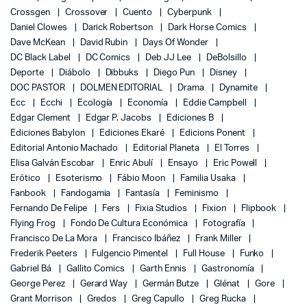
Crossgen
Crossover
Cuento
Cyberpunk
Daniel Clowes
Darick Robertson
Dark Horse Comics
Dave McKean
David Rubin
Days Of Wonder
DC Black Label
DC Comics
Deb JJ Lee
DeBolsillo
Deporte
Diábolo
Dibbuks
Diego Pun
Disney
DOC PASTOR
DOLMEN EDITORIAL
Drama
Dynamite
Ecc
Ecchi
Ecología
Economía
Eddie Campbell
Edgar Clement
Edgar P. Jacobs
Ediciones B
Ediciones Babylon
Ediciones Ekaré
Edicions Ponent
Editorial Antonio Machado
Editorial Planeta
El Torres
Elisa Galván Escobar
Enric Abulí
Ensayo
Eric Powell
Erótico
Esoterismo
Fábio Moon
Familia Usaka
Fanbook
Fandogamia
Fantasía
Feminismo
Fernando De Felipe
Fers
Fixia Studios
Fixion
Flipbook
Flying Frog
Fondo De Cultura Económica
Fotografía
Francisco De La Mora
Francisco Ibáñez
Frank Miller
Frederik Peeters
Fulgencio Pimentel
Full House
Funko
Gabriel Bá
Gallito Comics
Garth Ennis
Gastronomía
George Perez
Gerard Way
Germán Butze
Glénat
Gore
Grant Morrison
Gredos
Greg Capullo
Greg Rucka