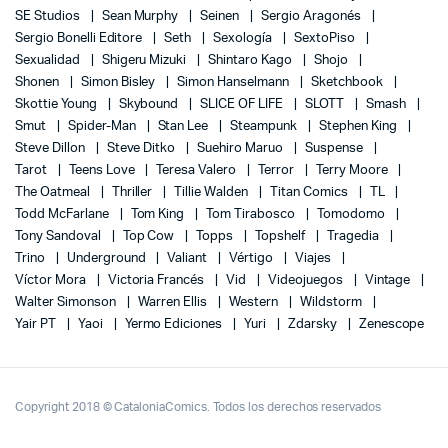
SE Studios
Sean Murphy
Seinen
Sergio Aragonés
Sergio Bonelli Editore
Seth
Sexología
SextoPiso
Sexualidad
Shigeru Mizuki
Shintaro Kago
Shojo
Shonen
Simon Bisley
Simon Hanselmann
Sketchbook
Skottie Young
Skybound
SLICE OF LIFE
SLOTT
Smash
Smut
Spider-Man
Stan Lee
Steampunk
Stephen King
Steve Dillon
Steve Ditko
Suehiro Maruo
Suspense
Tarot
Teens Love
Teresa Valero
Terror
Terry Moore
The Oatmeal
Thriller
Tillie Walden
Titan Comics
TL
Todd McFarlane
Tom King
Tom Tirabosco
Tomodomo
Tony Sandoval
Top Cow
Topps
Topshelf
Tragedia
Trino
Underground
Valiant
Vértigo
Viajes
Víctor Mora
Victoria Francés
Vid
Videojuegos
Vintage
Walter Simonson
Warren Ellis
Western
Wildstorm
Yair PT
Yaoi
Yermo Ediciones
Yuri
Zdarsky
Zenescope
Copyright 2018 © CataloniaComics. Todos los derechos reservados