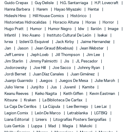
Guido Crepax
Guy Delisle
H.G. Santarriaga
H.P. Lovecraft
Hanna Barbera
Harem
Hayao Miyazaki
Hentai
Hideshi Hino
Hill House Comics
Histórico
Historietas Hidrocalidas
Horacio Altuna
Horax
Horror
Hugo Pratt
Humor
Humor Negro
Idw
Ilarión
Image
Infantil
Inio Asano
Instituto Cultural De León
Isekai
Ivrea
Izdení D. Esquivel
Jack Kirby
Jaime Hernandez
Jan
Jason
Jean Giraud (Moebius)
Jean Webster
Jeff Lemire
Jeph Loeb
Jill Thompson
Jim Lee
Jim Starlin
Jimmy Palmiotti
Jis
JL Pescador
Jodorowsky
Joe Hill
Joe Sacco
Johnny Ryan
Jordi Bernet
Juan Díaz Canales
Juan Giménez
Juanjo Guarnido
Juegos
Juegos De Mesa
Julie Maroh
Julio Verne
Junji Ito
Jus
Juvenil
Kamite
Keanu Reeves
Keiko Nagita
Keith Giffen
Kevin Eastman
Kitsune
Kraken
La Biblioteca De Carfax
La Caja De Cerillos
La Cúpula
Lee Bermejo
Lee Lai
Legion Comix
León De Marco
Letrablanka
LGTBIQ
Liana Editorial
Liniers
Litografías Posters Serigrafías
Luis Gantús
Luppa
Mad
Magia
Makoki