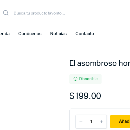
ienda
Conócenos
Noticias
Contacto
El asombroso ho
Disponible
$
199.00
El
Añadi
asombroso
hombre