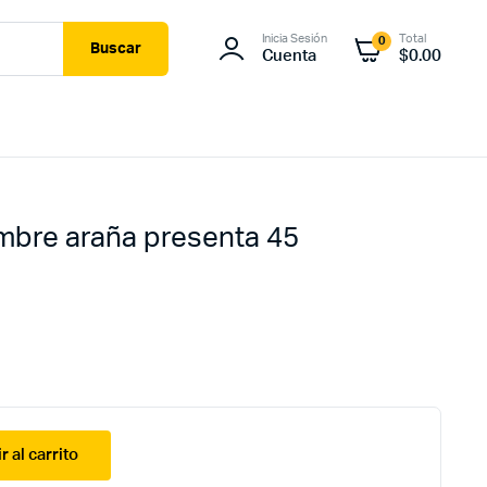
Inicia Sesión
Total
0
Buscar
Cuenta
$
0.00
mbre araña presenta 45
r al carrito