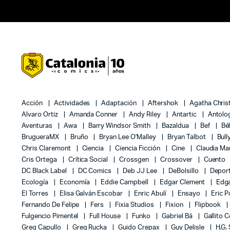
Acción
Actividades
Adaptación
Aftershok
Agatha Chris
Alvaro Ortiz
Amanda Conner
Andy Riley
Antartic
Antolo
Aventuras
Awa
Barry Windsor Smith
Bazaldua
Bef
Bé
BrugueraMX
Bruño
Bryan Lee O'Malley
Bryan Talbot
Bull
Chris Claremont
Ciencia
Ciencia Ficción
Cine
Claudia Ma
Cris Ortega
Crítica Social
Crossgen
Crossover
Cuento
DC Black Label
DC Comics
Deb JJ Lee
DeBolsillo
Depor
Ecología
Economía
Eddie Campbell
Edgar Clement
Edga
El Torres
Elisa Galván Escobar
Enric Abulí
Ensayo
Eric 
Fernando De Felipe
Fers
Fixia Studios
Fixion
Flipbook
Fulgencio Pimentel
Full House
Funko
Gabriel Bá
Gallito 
Greg Capullo
Greg Rucka
Guido Crepax
Guy Delisle
H.G.