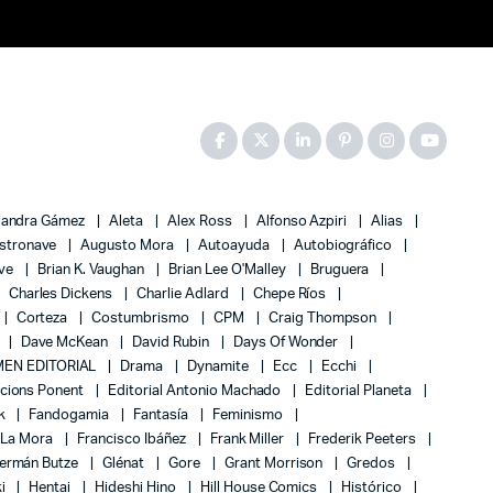
jandra Gámez
Aleta
Alex Ross
Alfonso Azpiri
Alias
stronave
Augusto Mora
Autoayuda
Autobiográfico
ove
Brian K. Vaughan
Brian Lee O'Malley
Bruguera
Charles Dickens
Charlie Adlard
Chepe Ríos
Corteza
Costumbrismo
CPM
Craig Thompson
Dave McKean
David Rubin
Days Of Wonder
EN EDITORIAL
Drama
Dynamite
Ecc
Ecchi
icions Ponent
Editorial Antonio Machado
Editorial Planeta
k
Fandogamia
Fantasía
Feminismo
 La Mora
Francisco Ibáñez
Frank Miller
Frederik Peeters
ermán Butze
Glénat
Gore
Grant Morrison
Gredos
ki
Hentai
Hideshi Hino
Hill House Comics
Histórico