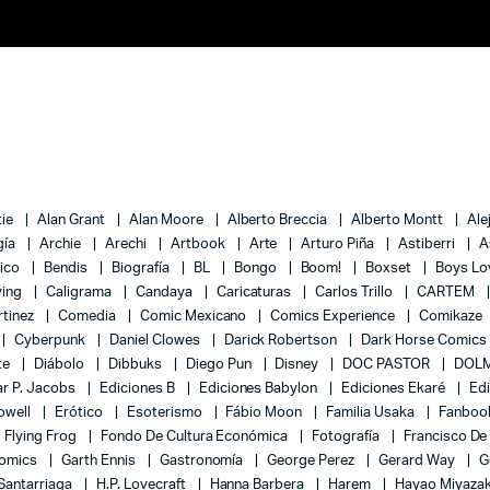
tie
Alan Grant
Alan Moore
Alberto Breccia
Alberto Montt
Ale
gía
Archie
Arechi
Artbook
Arte
Arturo Piña
Astiberri
A
lico
Bendis
Biografía
BL
Bongo
Boom!
Boxset
Boys L
ying
Caligrama
Candaya
Caricaturas
Carlos Trillo
CARTEM
rtinez
Comedia
Comic Mexicano
Comics Experience
Comikaze
Cyberpunk
Daniel Clowes
Darick Robertson
Dark Horse Comics
te
Diábolo
Dibbuks
Diego Pun
Disney
DOC PASTOR
DOLM
r P. Jacobs
Ediciones B
Ediciones Babylon
Ediciones Ekaré
Ed
Powell
Erótico
Esoterismo
Fábio Moon
Familia Usaka
Fanboo
Flying Frog
Fondo De Cultura Económica
Fotografía
Francisco De
Comics
Garth Ennis
Gastronomía
George Perez
Gerard Way
G
 Santarriaga
H.P. Lovecraft
Hanna Barbera
Harem
Hayao Miyaza