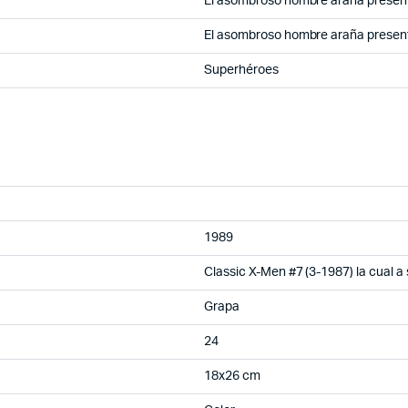
El asombroso hombre araña presen
El asombroso hombre araña presen
Superhéroes
1989
Classic X-Men #7 (3-1987) la cual 
Grapa
24
18x26 cm