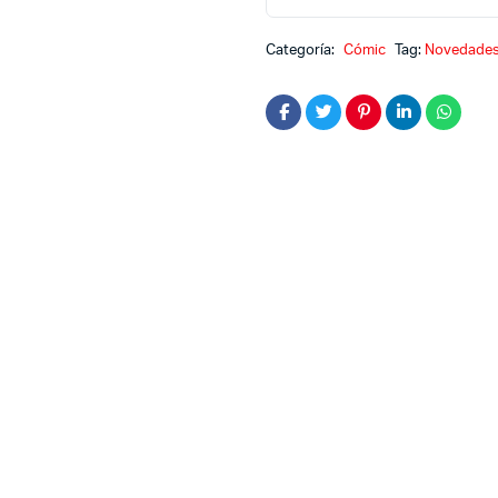
araña
presenta
Categoría:
Cómic
Tag:
Novedade
45
quantity