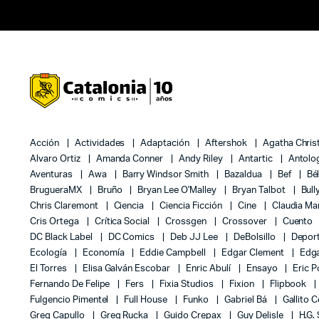
Acción
Actividades
Adaptación
Aftershok
Agatha Chris
Alvaro Ortiz
Amanda Conner
Andy Riley
Antartic
Antolo
Aventuras
Awa
Barry Windsor Smith
Bazaldua
Bef
Bé
BrugueraMX
Bruño
Bryan Lee O'Malley
Bryan Talbot
Bull
Chris Claremont
Ciencia
Ciencia Ficción
Cine
Claudia Ma
Cris Ortega
Crítica Social
Crossgen
Crossover
Cuento
DC Black Label
DC Comics
Deb JJ Lee
DeBolsillo
Depor
Ecología
Economía
Eddie Campbell
Edgar Clement
Edga
El Torres
Elisa Galván Escobar
Enric Abulí
Ensayo
Eric 
Fernando De Felipe
Fers
Fixia Studios
Fixion
Flipbook
Fulgencio Pimentel
Full House
Funko
Gabriel Bá
Gallito 
Greg Capullo
Greg Rucka
Guido Crepax
Guy Delisle
H.G.