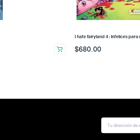
I hate fairyland 4 : Infelices par
$
680.00