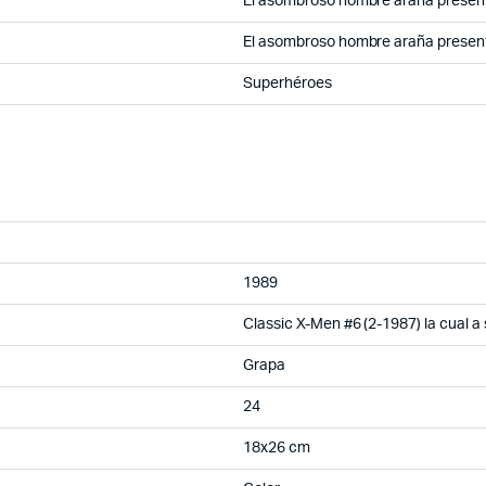
El asombroso hombre araña presen
El asombroso hombre araña presen
Superhéroes
1989
Classic X-Men #6 (2-1987) la cual 
Grapa
24
18x26 cm