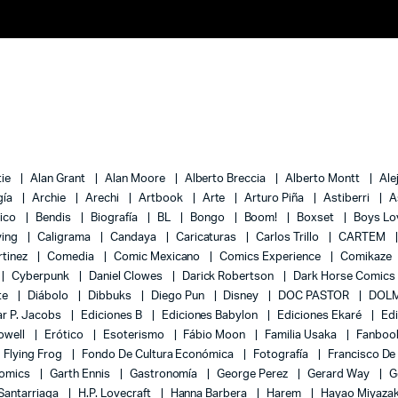
tie
Alan Grant
Alan Moore
Alberto Breccia
Alberto Montt
Ale
gía
Archie
Arechi
Artbook
Arte
Arturo Piña
Astiberri
A
lico
Bendis
Biografía
BL
Bongo
Boom!
Boxset
Boys L
ying
Caligrama
Candaya
Caricaturas
Carlos Trillo
CARTEM
rtinez
Comedia
Comic Mexicano
Comics Experience
Comikaze
Cyberpunk
Daniel Clowes
Darick Robertson
Dark Horse Comics
te
Diábolo
Dibbuks
Diego Pun
Disney
DOC PASTOR
DOLM
r P. Jacobs
Ediciones B
Ediciones Babylon
Ediciones Ekaré
Ed
Powell
Erótico
Esoterismo
Fábio Moon
Familia Usaka
Fanboo
Flying Frog
Fondo De Cultura Económica
Fotografía
Francisco De
Comics
Garth Ennis
Gastronomía
George Perez
Gerard Way
G
 Santarriaga
H.P. Lovecraft
Hanna Barbera
Harem
Hayao Miyaza