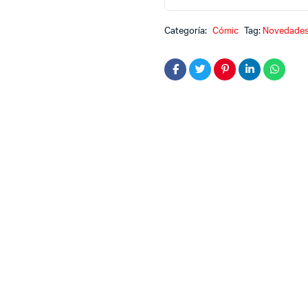
araña
presenta
Categoría:
Cómic
Tag:
Novedade
43
quantity