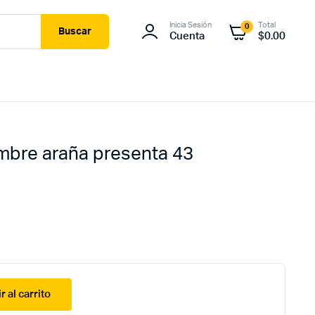
Inicia Sesión
Total
0
Buscar
Cuenta
$
0.00
mbre araña presenta 43
r al carrito