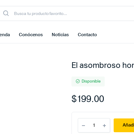
ienda
Conócenos
Noticias
Contacto
El asombroso ho
Disponible
$
199.00
El
Añadi
asombroso
hombre