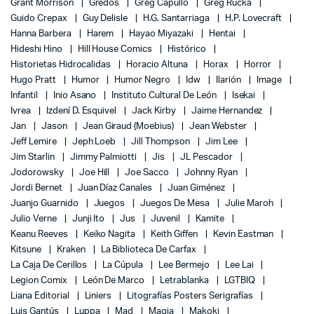
Grant Morrison
Gredos
Greg Capullo
Greg Rucka
Guido Crepax
Guy Delisle
H.G. Santarriaga
H.P. Lovecraft
Hanna Barbera
Harem
Hayao Miyazaki
Hentai
Hideshi Hino
Hill House Comics
Histórico
Historietas Hidrocalidas
Horacio Altuna
Horax
Horror
Hugo Pratt
Humor
Humor Negro
Idw
Ilarión
Image
Infantil
Inio Asano
Instituto Cultural De León
Isekai
Ivrea
Izdení D. Esquivel
Jack Kirby
Jaime Hernandez
Jan
Jason
Jean Giraud (Moebius)
Jean Webster
Jeff Lemire
Jeph Loeb
Jill Thompson
Jim Lee
Jim Starlin
Jimmy Palmiotti
Jis
JL Pescador
Jodorowsky
Joe Hill
Joe Sacco
Johnny Ryan
Jordi Bernet
Juan Díaz Canales
Juan Giménez
Juanjo Guarnido
Juegos
Juegos De Mesa
Julie Maroh
Julio Verne
Junji Ito
Jus
Juvenil
Kamite
Keanu Reeves
Keiko Nagita
Keith Giffen
Kevin Eastman
Kitsune
Kraken
La Biblioteca De Carfax
La Caja De Cerillos
La Cúpula
Lee Bermejo
Lee Lai
Legion Comix
León De Marco
Letrablanka
LGTBIQ
Liana Editorial
Liniers
Litografías Posters Serigrafías
Luis Gantús
Luppa
Mad
Magia
Makoki