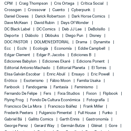
CPM
Craig Thompson
Cris Ortega
Crítica Social
Crossgen
Crossover
Cuento
Cyberpunk
Daniel Clowes
Darick Robertson
Dark Horse Comics
Dave McKean
David Rubin
Days Of Wonder
DC Black Label
DC Comics
Deb JJ Lee
DeBolsillo
Deporte
Diábolo
Dibbuks
Diego Pun
Disney
DOC PASTOR
DOLMEN EDITORIAL
Drama
Dynamite
Ecc
Ecchi
Ecología
Economía
Eddie Campbell
Edgar Clement
Edgar P. Jacobs
Ediciones B
Ediciones Babylon
Ediciones Ekaré
Edicions Ponent
Editorial Antonio Machado
Editorial Planeta
El Torres
Elisa Galván Escobar
Enric Abulí
Ensayo
Eric Powell
Erótico
Esoterismo
Fábio Moon
Familia Usaka
Fanbook
Fandogamia
Fantasía
Feminismo
Fernando De Felipe
Fers
Fixia Studios
Fixion
Flipbook
Flying Frog
Fondo De Cultura Económica
Fotografía
Francisco De La Mora
Francisco Ibáñez
Frank Miller
Frederik Peeters
Fulgencio Pimentel
Full House
Funko
Gabriel Bá
Gallito Comics
Garth Ennis
Gastronomía
George Perez
Gerard Way
Germán Butze
Glénat
Gore