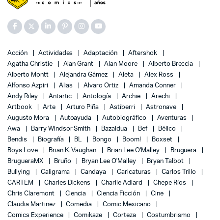
Acción
Actividades
Adaptación
Aftershok
Agatha Christie
Alan Grant
Alan Moore
Alberto Breccia
Alberto Montt
Alejandra Gámez
Aleta
Alex Ross
Alfonso Azpiri
Alias
Alvaro Ortiz
Amanda Conner
Andy Riley
Antartic
Antología
Archie
Arechi
Artbook
Arte
Arturo Piña
Astiberri
Astronave
Augusto Mora
Autoayuda
Autobiográfico
Aventuras
Awa
Barry Windsor Smith
Bazaldua
Bef
Bélico
Bendis
Biografía
BL
Bongo
Boom!
Boxset
Boys Love
Brian K. Vaughan
Brian Lee O'Malley
Bruguera
BrugueraMX
Bruño
Bryan Lee O'Malley
Bryan Talbot
Bullying
Caligrama
Candaya
Caricaturas
Carlos Trillo
CARTEM
Charles Dickens
Charlie Adlard
Chepe Ríos
Chris Claremont
Ciencia
Ciencia Ficción
Cine
Claudia Martinez
Comedia
Comic Mexicano
Comics Experience
Comikaze
Corteza
Costumbrismo