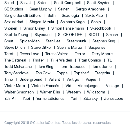
Salud
Salvat
Satori
Scott Campbell
Scott Snyder
SE Studios
Sean Murphy
Seinen
Sergio Aragonés
Sergio Bonelli Editore
Seth
Sexología
SextoPiso
Sexualidad
Shigeru Mizuki
Shintaro Kago
Shojo
Shonen
Simon Bisley
Simon Hanselmann
Sketchbook
Skottie Young
Skybound
SLICE OF LIFE
SLOTT
Smash
Smut
Spider-Man
Stan Lee
Steampunk
Stephen King
Steve Dillon
Steve Ditko
Suehiro Maruo
Suspense
Tarot
Teens Love
Teresa Valero
Terror
Terry Moore
The Oatmeal
Thriller
Tillie Walden
Titan Comics
TL
Todd McFarlane
Tom King
Tom Tirabosco
Tomodomo
Tony Sandoval
Top Cow
Topps
Topshelf
Tragedia
Trino
Underground
Valiant
Vértigo
Viajes
Víctor Mora
Victoria Francés
Vid
Videojuegos
Vintage
Walter Simonson
Warren Ellis
Western
Wildstorm
Yair PT
Yaoi
Yermo Ediciones
Yuri
Zdarsky
Zenescope
Copyright 2018 © CataloniaComics. Todos los derechos reservados