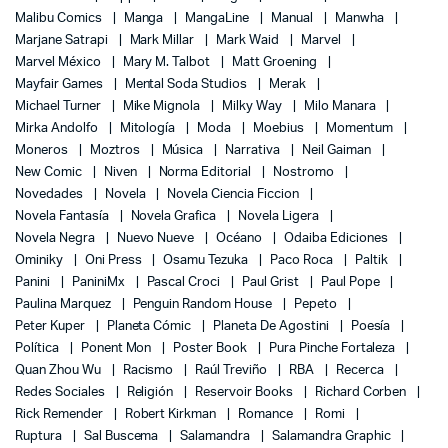
Malibu Comics
Manga
MangaLine
Manual
Manwha
Marjane Satrapi
Mark Millar
Mark Waid
Marvel
Marvel México
Mary M. Talbot
Matt Groening
Mayfair Games
Mental Soda Studios
Merak
Michael Turner
Mike Mignola
Milky Way
Milo Manara
Mirka Andolfo
Mitología
Moda
Moebius
Momentum
Moneros
Moztros
Música
Narrativa
Neil Gaiman
New Comic
Niven
Norma Editorial
Nostromo
Novedades
Novela
Novela Ciencia Ficcion
Novela Fantasía
Novela Grafica
Novela Ligera
Novela Negra
Nuevo Nueve
Océano
Odaiba Ediciones
Ominiky
Oni Press
Osamu Tezuka
Paco Roca
Paltik
Panini
PaniniMx
Pascal Croci
Paul Grist
Paul Pope
Paulina Marquez
Penguin Random House
Pepeto
Peter Kuper
Planeta Cómic
Planeta De Agostini
Poesía
Política
Ponent Mon
Poster Book
Pura Pinche Fortaleza
Quan Zhou Wu
Racismo
Raúl Treviño
RBA
Recerca
Redes Sociales
Religión
Reservoir Books
Richard Corben
Rick Remender
Robert Kirkman
Romance
Romi
Ruptura
Sal Buscema
Salamandra
Salamandra Graphic