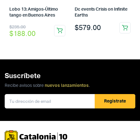
Lobo 13: Amigos-Último
Dc events Crisis on Infinite
tango en Buenos Aires
Earths
El
El
$
579.00
$
235.00
$
188.00
precio
precio
original
actual
era:
es:
$235.00.
$188.00.
Suscríbete
Recibe avisos sobre
nuevos lanzamientos
.
Registrate