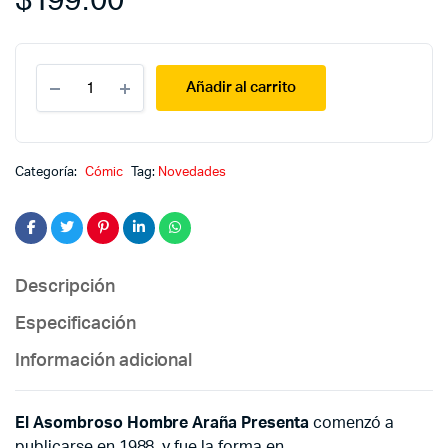
$
199.00
El
Añadir al carrito
asombroso
hombre
araña
presenta
31
Categoría:
Cómic
Tag:
Novedades
quantity
Descripción
Especificación
Información adicional
El Asombroso Hombre Araña Presenta
comenzó a
publicarse en 1988, y fue la forma en