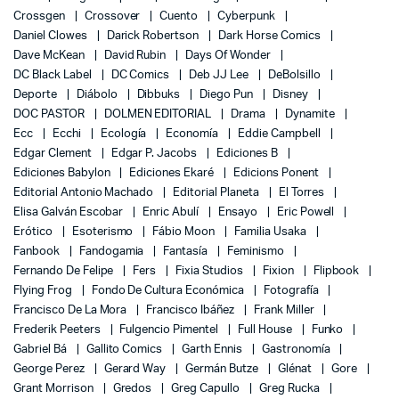
Crossgen
Crossover
Cuento
Cyberpunk
Daniel Clowes
Darick Robertson
Dark Horse Comics
Dave McKean
David Rubin
Days Of Wonder
DC Black Label
DC Comics
Deb JJ Lee
DeBolsillo
Deporte
Diábolo
Dibbuks
Diego Pun
Disney
DOC PASTOR
DOLMEN EDITORIAL
Drama
Dynamite
Ecc
Ecchi
Ecología
Economía
Eddie Campbell
Edgar Clement
Edgar P. Jacobs
Ediciones B
Ediciones Babylon
Ediciones Ekaré
Edicions Ponent
Editorial Antonio Machado
Editorial Planeta
El Torres
Elisa Galván Escobar
Enric Abulí
Ensayo
Eric Powell
Erótico
Esoterismo
Fábio Moon
Familia Usaka
Fanbook
Fandogamia
Fantasía
Feminismo
Fernando De Felipe
Fers
Fixia Studios
Fixion
Flipbook
Flying Frog
Fondo De Cultura Económica
Fotografía
Francisco De La Mora
Francisco Ibáñez
Frank Miller
Frederik Peeters
Fulgencio Pimentel
Full House
Funko
Gabriel Bá
Gallito Comics
Garth Ennis
Gastronomía
George Perez
Gerard Way
Germán Butze
Glénat
Gore
Grant Morrison
Gredos
Greg Capullo
Greg Rucka