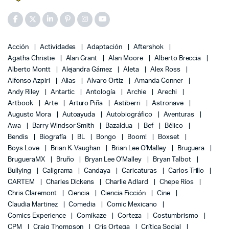
Acción
Actividades
Adaptación
Aftershok
Agatha Christie
Alan Grant
Alan Moore
Alberto Breccia
Alberto Montt
Alejandra Gámez
Aleta
Alex Ross
Alfonso Azpiri
Alias
Alvaro Ortiz
Amanda Conner
Andy Riley
Antartic
Antología
Archie
Arechi
Artbook
Arte
Arturo Piña
Astiberri
Astronave
Augusto Mora
Autoayuda
Autobiográfico
Aventuras
Awa
Barry Windsor Smith
Bazaldua
Bef
Bélico
Bendis
Biografía
BL
Bongo
Boom!
Boxset
Boys Love
Brian K. Vaughan
Brian Lee O'Malley
Bruguera
BrugueraMX
Bruño
Bryan Lee O'Malley
Bryan Talbot
Bullying
Caligrama
Candaya
Caricaturas
Carlos Trillo
CARTEM
Charles Dickens
Charlie Adlard
Chepe Ríos
Chris Claremont
Ciencia
Ciencia Ficción
Cine
Claudia Martinez
Comedia
Comic Mexicano
Comics Experience
Comikaze
Corteza
Costumbrismo
CPM
Craig Thompson
Cris Ortega
Crítica Social