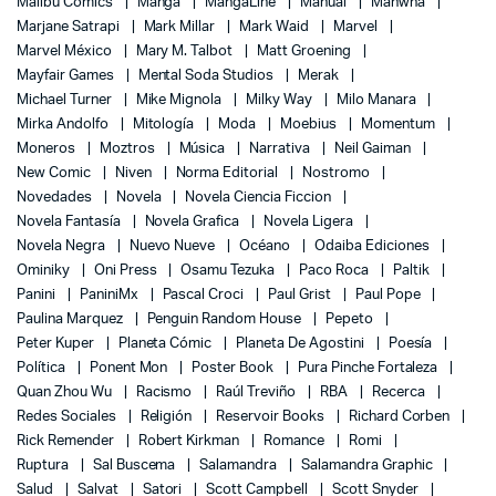
Malibu Comics
Manga
MangaLine
Manual
Manwha
Marjane Satrapi
Mark Millar
Mark Waid
Marvel
Marvel México
Mary M. Talbot
Matt Groening
Mayfair Games
Mental Soda Studios
Merak
Michael Turner
Mike Mignola
Milky Way
Milo Manara
Mirka Andolfo
Mitología
Moda
Moebius
Momentum
Moneros
Moztros
Música
Narrativa
Neil Gaiman
New Comic
Niven
Norma Editorial
Nostromo
Novedades
Novela
Novela Ciencia Ficcion
Novela Fantasía
Novela Grafica
Novela Ligera
Novela Negra
Nuevo Nueve
Océano
Odaiba Ediciones
Ominiky
Oni Press
Osamu Tezuka
Paco Roca
Paltik
Panini
PaniniMx
Pascal Croci
Paul Grist
Paul Pope
Paulina Marquez
Penguin Random House
Pepeto
Peter Kuper
Planeta Cómic
Planeta De Agostini
Poesía
Política
Ponent Mon
Poster Book
Pura Pinche Fortaleza
Quan Zhou Wu
Racismo
Raúl Treviño
RBA
Recerca
Redes Sociales
Religión
Reservoir Books
Richard Corben
Rick Remender
Robert Kirkman
Romance
Romi
Ruptura
Sal Buscema
Salamandra
Salamandra Graphic
Salud
Salvat
Satori
Scott Campbell
Scott Snyder