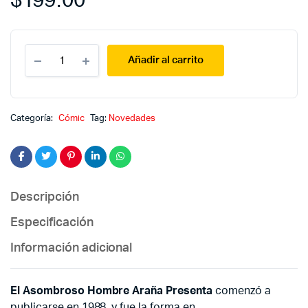
$
199.00
El
Añadir al carrito
asombroso
hombre
araña
presenta
22
Categoría:
Cómic
Tag:
Novedades
quantity
Descripción
Especificación
Información adicional
El Asombroso Hombre Araña Presenta
comenzó a
publicarse en 1988, y fue la forma en