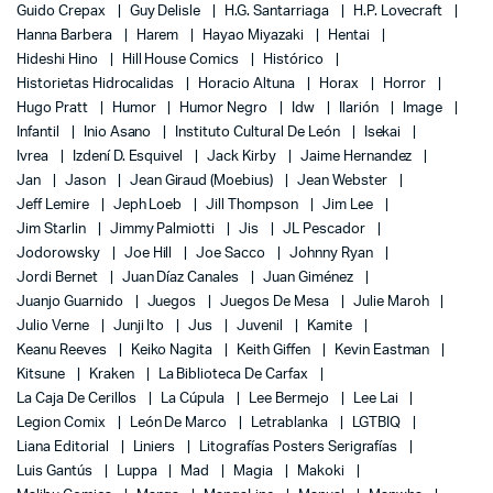
Guido Crepax
Guy Delisle
H.G. Santarriaga
H.P. Lovecraft
Hanna Barbera
Harem
Hayao Miyazaki
Hentai
Hideshi Hino
Hill House Comics
Histórico
Historietas Hidrocalidas
Horacio Altuna
Horax
Horror
Hugo Pratt
Humor
Humor Negro
Idw
Ilarión
Image
Infantil
Inio Asano
Instituto Cultural De León
Isekai
Ivrea
Izdení D. Esquivel
Jack Kirby
Jaime Hernandez
Jan
Jason
Jean Giraud (Moebius)
Jean Webster
Jeff Lemire
Jeph Loeb
Jill Thompson
Jim Lee
Jim Starlin
Jimmy Palmiotti
Jis
JL Pescador
Jodorowsky
Joe Hill
Joe Sacco
Johnny Ryan
Jordi Bernet
Juan Díaz Canales
Juan Giménez
Juanjo Guarnido
Juegos
Juegos De Mesa
Julie Maroh
Julio Verne
Junji Ito
Jus
Juvenil
Kamite
Keanu Reeves
Keiko Nagita
Keith Giffen
Kevin Eastman
Kitsune
Kraken
La Biblioteca De Carfax
La Caja De Cerillos
La Cúpula
Lee Bermejo
Lee Lai
Legion Comix
León De Marco
Letrablanka
LGTBIQ
Liana Editorial
Liniers
Litografías Posters Serigrafías
Luis Gantús
Luppa
Mad
Magia
Makoki