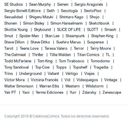
SE Studios
Sean Murphy
Seinen
Sergio Aragonés
Sergio Bonelli Editore
Seth
Sexología
SextoPiso
Sexualidad
Shigeru Mizuki
Shintaro Kago
Shojo
Shonen
Simon Bisley
Simon Hanselmann
Sketchbook
Skottie Young
Skybound
SLICE OF LIFE
SLOTT
Smash
Smut
Spider-Man
Stan Lee
Steampunk
Stephen King
Steve Dillon
Steve Ditko
Suehiro Maruo
Suspense
Tarot
Teens Love
Teresa Valero
Terror
Terry Moore
The Oatmeal
Thriller
Tillie Walden
Titan Comics
TL
Todd McFarlane
Tom King
Tom Tirabosco
Tomodomo
Tony Sandoval
Top Cow
Topps
Topshelf
Tragedia
Trino
Underground
Valiant
Vértigo
Viajes
Víctor Mora
Victoria Francés
Vid
Videojuegos
Vintage
Walter Simonson
Warren Ellis
Western
Wildstorm
Yair PT
Yaoi
Yermo Ediciones
Yuri
Zdarsky
Zenescope
Copyright 2018 © CataloniaComics. Todos los derechos reservados