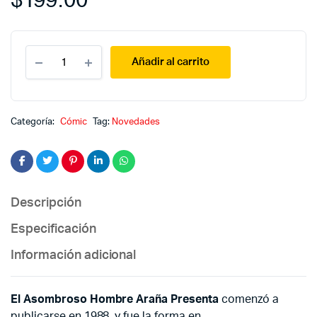
$
199.00
El
Añadir al carrito
asombroso
hombre
araña
presenta
19
Categoría:
Cómic
Tag:
Novedades
quantity
Descripción
Especificación
Información adicional
El Asombroso Hombre Araña Presenta
comenzó a
publicarse en 1988, y fue la forma en