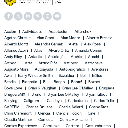
Acción
Actividades
Adaptación
Aftershok
Agatha Christie
Alan Grant
Alan Moore
Alberto Breccia
Alberto Montt
Alejandra Gámez
Aleta
Alex Ross
Alfonso Azpiri
Alias
Alvaro Ortiz
Amanda Conner
Andy Riley
Antartic
Antología
Archie
Arechi
Artbook
Arte
Arturo Piña
Astiberri
Astronave
Augusto Mora
Autoayuda
Autobiográfico
Aventuras
Awa
Barry Windsor Smith
Bazaldua
Bef
Bélico
Bendis
Biografía
BL
Bongo
Boom!
Boxset
Boys Love
Brian K. Vaughan
Brian Lee O'Malley
Bruguera
BrugueraMX
Bruño
Bryan Lee O'Malley
Bryan Talbot
Bullying
Caligrama
Candaya
Caricaturas
Carlos Trillo
CARTEM
Charles Dickens
Charlie Adlard
Chepe Ríos
Chris Claremont
Ciencia
Ciencia Ficción
Cine
Claudia Martinez
Comedia
Comic Mexicano
Comics Experience
Comikaze
Corteza
Costumbrismo