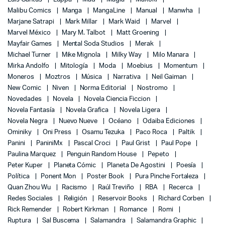
Malibu Comics
Manga
MangaLine
Manual
Manwha
Marjane Satrapi
Mark Millar
Mark Waid
Marvel
Marvel México
Mary M. Talbot
Matt Groening
Mayfair Games
Mental Soda Studios
Merak
Michael Turner
Mike Mignola
Milky Way
Milo Manara
Mirka Andolfo
Mitología
Moda
Moebius
Momentum
Moneros
Moztros
Música
Narrativa
Neil Gaiman
New Comic
Niven
Norma Editorial
Nostromo
Novedades
Novela
Novela Ciencia Ficcion
Novela Fantasía
Novela Grafica
Novela Ligera
Novela Negra
Nuevo Nueve
Océano
Odaiba Ediciones
Ominiky
Oni Press
Osamu Tezuka
Paco Roca
Paltik
Panini
PaniniMx
Pascal Croci
Paul Grist
Paul Pope
Paulina Marquez
Penguin Random House
Pepeto
Peter Kuper
Planeta Cómic
Planeta De Agostini
Poesía
Política
Ponent Mon
Poster Book
Pura Pinche Fortaleza
Quan Zhou Wu
Racismo
Raúl Treviño
RBA
Recerca
Redes Sociales
Religión
Reservoir Books
Richard Corben
Rick Remender
Robert Kirkman
Romance
Romi
Ruptura
Sal Buscema
Salamandra
Salamandra Graphic