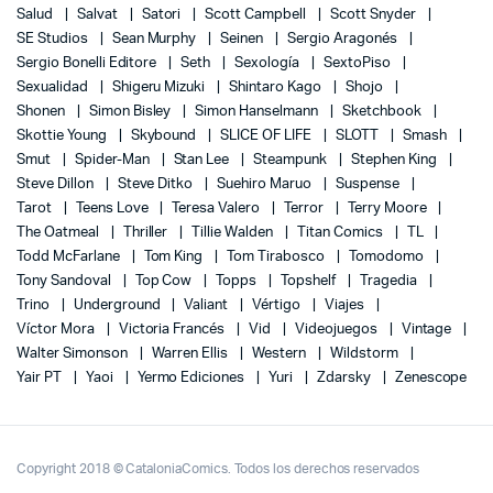
Salud
Salvat
Satori
Scott Campbell
Scott Snyder
SE Studios
Sean Murphy
Seinen
Sergio Aragonés
Sergio Bonelli Editore
Seth
Sexología
SextoPiso
Sexualidad
Shigeru Mizuki
Shintaro Kago
Shojo
Shonen
Simon Bisley
Simon Hanselmann
Sketchbook
Skottie Young
Skybound
SLICE OF LIFE
SLOTT
Smash
Smut
Spider-Man
Stan Lee
Steampunk
Stephen King
Steve Dillon
Steve Ditko
Suehiro Maruo
Suspense
Tarot
Teens Love
Teresa Valero
Terror
Terry Moore
The Oatmeal
Thriller
Tillie Walden
Titan Comics
TL
Todd McFarlane
Tom King
Tom Tirabosco
Tomodomo
Tony Sandoval
Top Cow
Topps
Topshelf
Tragedia
Trino
Underground
Valiant
Vértigo
Viajes
Víctor Mora
Victoria Francés
Vid
Videojuegos
Vintage
Walter Simonson
Warren Ellis
Western
Wildstorm
Yair PT
Yaoi
Yermo Ediciones
Yuri
Zdarsky
Zenescope
Copyright 2018 © CataloniaComics. Todos los derechos reservados