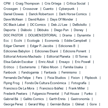
CPM
Craig Thompson
Cris Ortega
Crítica Social
Crossgen
Crossover
Cuento
Cyberpunk
Daniel Clowes
Darick Robertson
Dark Horse Comics
Dave McKean
David Rubin
Days Of Wonder
DC Black Label
DC Comics
Deb JJ Lee
DeBolsillo
Deporte
Diábolo
Dibbuks
Diego Pun
Disney
DOC PASTOR
DOLMEN EDITORIAL
Drama
Dynamite
Ecc
Ecchi
Ecología
Economía
Eddie Campbell
Edgar Clement
Edgar P. Jacobs
Ediciones B
Ediciones Babylon
Ediciones Ekaré
Edicions Ponent
Editorial Antonio Machado
Editorial Planeta
El Torres
Elisa Galván Escobar
Enric Abulí
Ensayo
Eric Powell
Erótico
Esoterismo
Fábio Moon
Familia Usaka
Fanbook
Fandogamia
Fantasía
Feminismo
Fernando De Felipe
Fers
Fixia Studios
Fixion
Flipbook
Flying Frog
Fondo De Cultura Económica
Fotografía
Francisco De La Mora
Francisco Ibáñez
Frank Miller
Frederik Peeters
Fulgencio Pimentel
Full House
Funko
Gabriel Bá
Gallito Comics
Garth Ennis
Gastronomía
George Perez
Gerard Way
Germán Butze
Glénat
Gore