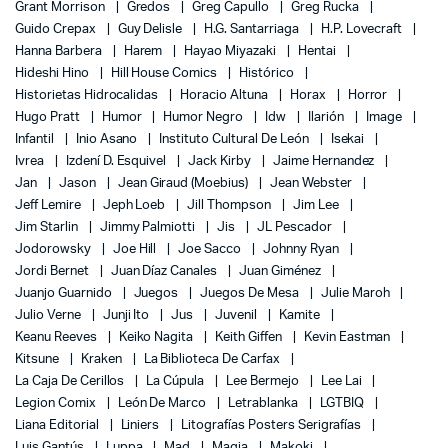
Grant Morrison
Gredos
Greg Capullo
Greg Rucka
Guido Crepax
Guy Delisle
H.G. Santarriaga
H.P. Lovecraft
Hanna Barbera
Harem
Hayao Miyazaki
Hentai
Hideshi Hino
Hill House Comics
Histórico
Historietas Hidrocalidas
Horacio Altuna
Horax
Horror
Hugo Pratt
Humor
Humor Negro
Idw
Ilarión
Image
Infantil
Inio Asano
Instituto Cultural De León
Isekai
Ivrea
Izdení D. Esquivel
Jack Kirby
Jaime Hernandez
Jan
Jason
Jean Giraud (Moebius)
Jean Webster
Jeff Lemire
Jeph Loeb
Jill Thompson
Jim Lee
Jim Starlin
Jimmy Palmiotti
Jis
JL Pescador
Jodorowsky
Joe Hill
Joe Sacco
Johnny Ryan
Jordi Bernet
Juan Díaz Canales
Juan Giménez
Juanjo Guarnido
Juegos
Juegos De Mesa
Julie Maroh
Julio Verne
Junji Ito
Jus
Juvenil
Kamite
Keanu Reeves
Keiko Nagita
Keith Giffen
Kevin Eastman
Kitsune
Kraken
La Biblioteca De Carfax
La Caja De Cerillos
La Cúpula
Lee Bermejo
Lee Lai
Legion Comix
León De Marco
Letrablanka
LGTBIQ
Liana Editorial
Liniers
Litografías Posters Serigrafías
Luis Gantús
Luppa
Mad
Magia
Makoki