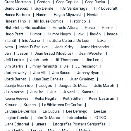
Grant Morrison
Gredos
Greg Capullo
Greg Rucka
Guido Crepax
Guy Delisle
H.G. Santarriaga
H.P. Lovecraft
Hanna Barbera
Harem
Hayao Miyazaki
Hentai
Hideshi Hino
Hill House Comics
Histórico
Historietas Hidrocalidas
Horacio Altuna
Horax
Horror
Hugo Pratt
Humor
Humor Negro
Idw
Ilarión
Image
Infantil
Inio Asano
Instituto Cultural De León
Isekai
Ivrea
Izdení D. Esquivel
Jack Kirby
Jaime Hernandez
Jan
Jason
Jean Giraud (Moebius)
Jean Webster
Jeff Lemire
Jeph Loeb
Jill Thompson
Jim Lee
Jim Starlin
Jimmy Palmiotti
Jis
JL Pescador
Jodorowsky
Joe Hill
Joe Sacco
Johnny Ryan
Jordi Bernet
Juan Díaz Canales
Juan Giménez
Juanjo Guarnido
Juegos
Juegos De Mesa
Julie Maroh
Julio Verne
Junji Ito
Jus
Juvenil
Kamite
Keanu Reeves
Keiko Nagita
Keith Giffen
Kevin Eastman
Kitsune
Kraken
La Biblioteca De Carfax
La Caja De Cerillos
La Cúpula
Lee Bermejo
Lee Lai
Legion Comix
León De Marco
Letrablanka
LGTBIQ
Liana Editorial
Liniers
Litografías Posters Serigrafías
Luis Gantús
Luppa
Mad
Magia
Makoki