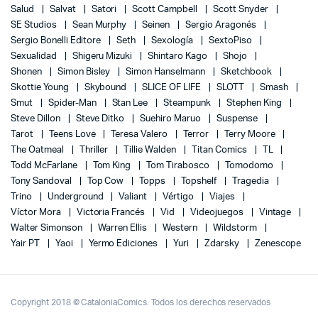
Salud
Salvat
Satori
Scott Campbell
Scott Snyder
SE Studios
Sean Murphy
Seinen
Sergio Aragonés
Sergio Bonelli Editore
Seth
Sexología
SextoPiso
Sexualidad
Shigeru Mizuki
Shintaro Kago
Shojo
Shonen
Simon Bisley
Simon Hanselmann
Sketchbook
Skottie Young
Skybound
SLICE OF LIFE
SLOTT
Smash
Smut
Spider-Man
Stan Lee
Steampunk
Stephen King
Steve Dillon
Steve Ditko
Suehiro Maruo
Suspense
Tarot
Teens Love
Teresa Valero
Terror
Terry Moore
The Oatmeal
Thriller
Tillie Walden
Titan Comics
TL
Todd McFarlane
Tom King
Tom Tirabosco
Tomodomo
Tony Sandoval
Top Cow
Topps
Topshelf
Tragedia
Trino
Underground
Valiant
Vértigo
Viajes
Víctor Mora
Victoria Francés
Vid
Videojuegos
Vintage
Walter Simonson
Warren Ellis
Western
Wildstorm
Yair PT
Yaoi
Yermo Ediciones
Yuri
Zdarsky
Zenescope
Copyright 2018 © CataloniaComics. Todos los derechos reservados