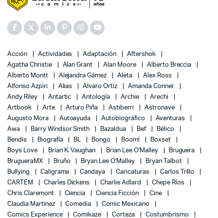
Acción
Actividades
Adaptación
Aftershok
Agatha Christie
Alan Grant
Alan Moore
Alberto Breccia
Alberto Montt
Alejandra Gámez
Aleta
Alex Ross
Alfonso Azpiri
Alias
Alvaro Ortiz
Amanda Conner
Andy Riley
Antartic
Antología
Archie
Arechi
Artbook
Arte
Arturo Piña
Astiberri
Astronave
Augusto Mora
Autoayuda
Autobiográfico
Aventuras
Awa
Barry Windsor Smith
Bazaldua
Bef
Bélico
Bendis
Biografía
BL
Bongo
Boom!
Boxset
Boys Love
Brian K. Vaughan
Brian Lee O'Malley
Bruguera
BrugueraMX
Bruño
Bryan Lee O'Malley
Bryan Talbot
Bullying
Caligrama
Candaya
Caricaturas
Carlos Trillo
CARTEM
Charles Dickens
Charlie Adlard
Chepe Ríos
Chris Claremont
Ciencia
Ciencia Ficción
Cine
Claudia Martinez
Comedia
Comic Mexicano
Comics Experience
Comikaze
Corteza
Costumbrismo