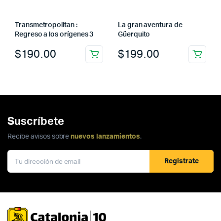
Transmetropolitan :
La gran aventura de
Regreso a los orígenes 3
Güerquito
$
190.00
$
199.00
Suscríbete
Recibe avisos sobre
nuevos lanzamientos
.
Registrate