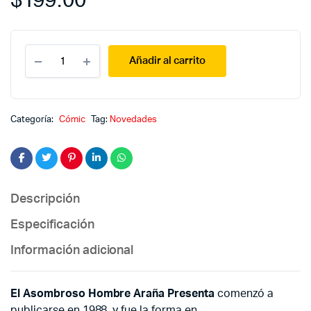
$
199.00
El
Añadir al carrito
asombroso
hombre
araña
presenta
16
Categoría:
Cómic
Tag:
Novedades
quantity
Descripción
Especificación
Información adicional
El Asombroso Hombre Araña Presenta
comenzó a
publicarse en 1988, y fue la forma en