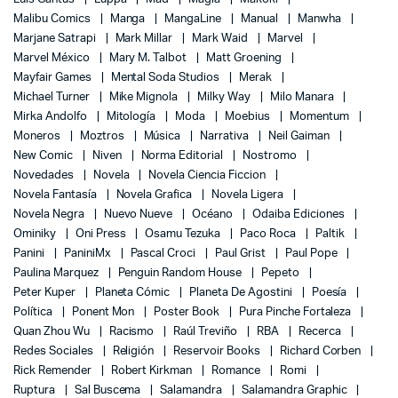
Malibu Comics
Manga
MangaLine
Manual
Manwha
Marjane Satrapi
Mark Millar
Mark Waid
Marvel
Marvel México
Mary M. Talbot
Matt Groening
Mayfair Games
Mental Soda Studios
Merak
Michael Turner
Mike Mignola
Milky Way
Milo Manara
Mirka Andolfo
Mitología
Moda
Moebius
Momentum
Moneros
Moztros
Música
Narrativa
Neil Gaiman
New Comic
Niven
Norma Editorial
Nostromo
Novedades
Novela
Novela Ciencia Ficcion
Novela Fantasía
Novela Grafica
Novela Ligera
Novela Negra
Nuevo Nueve
Océano
Odaiba Ediciones
Ominiky
Oni Press
Osamu Tezuka
Paco Roca
Paltik
Panini
PaniniMx
Pascal Croci
Paul Grist
Paul Pope
Paulina Marquez
Penguin Random House
Pepeto
Peter Kuper
Planeta Cómic
Planeta De Agostini
Poesía
Política
Ponent Mon
Poster Book
Pura Pinche Fortaleza
Quan Zhou Wu
Racismo
Raúl Treviño
RBA
Recerca
Redes Sociales
Religión
Reservoir Books
Richard Corben
Rick Remender
Robert Kirkman
Romance
Romi
Ruptura
Sal Buscema
Salamandra
Salamandra Graphic