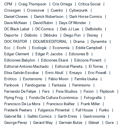
CPM
Craig Thompson
Cris Ortega
Crítica Social
Crossgen
Crossover
Cuento
Cyberpunk
Daniel Clowes
Darick Robertson
Dark Horse Comics
Dave McKean
David Rubin
Days Of Wonder
DC Black Label
DC Comics
Deb JJ Lee
DeBolsillo
Deporte
Diábolo
Dibbuks
Diego Pun
Disney
DOC PASTOR
DOLMEN EDITORIAL
Drama
Dynamite
Ecc
Ecchi
Ecología
Economía
Eddie Campbell
Edgar Clement
Edgar P. Jacobs
Ediciones B
Ediciones Babylon
Ediciones Ekaré
Edicions Ponent
Editorial Antonio Machado
Editorial Planeta
El Torres
Elisa Galván Escobar
Enric Abulí
Ensayo
Eric Powell
Erótico
Esoterismo
Fábio Moon
Familia Usaka
Fanbook
Fandogamia
Fantasía
Feminismo
Fernando De Felipe
Fers
Fixia Studios
Fixion
Flipbook
Flying Frog
Fondo De Cultura Económica
Fotografía
Francisco De La Mora
Francisco Ibáñez
Frank Miller
Frederik Peeters
Fulgencio Pimentel
Full House
Funko
Gabriel Bá
Gallito Comics
Garth Ennis
Gastronomía
George Perez
Gerard Way
Germán Butze
Glénat
Gore