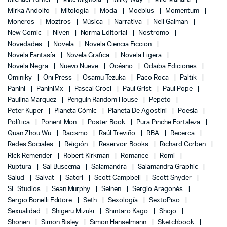
Mirka Andolfo
Mitología
Moda
Moebius
Momentum
Moneros
Moztros
Música
Narrativa
Neil Gaiman
New Comic
Niven
Norma Editorial
Nostromo
Novedades
Novela
Novela Ciencia Ficcion
Novela Fantasía
Novela Grafica
Novela Ligera
Novela Negra
Nuevo Nueve
Océano
Odaiba Ediciones
Ominiky
Oni Press
Osamu Tezuka
Paco Roca
Paltik
Panini
PaniniMx
Pascal Croci
Paul Grist
Paul Pope
Paulina Marquez
Penguin Random House
Pepeto
Peter Kuper
Planeta Cómic
Planeta De Agostini
Poesía
Política
Ponent Mon
Poster Book
Pura Pinche Fortaleza
Quan Zhou Wu
Racismo
Raúl Treviño
RBA
Recerca
Redes Sociales
Religión
Reservoir Books
Richard Corben
Rick Remender
Robert Kirkman
Romance
Romi
Ruptura
Sal Buscema
Salamandra
Salamandra Graphic
Salud
Salvat
Satori
Scott Campbell
Scott Snyder
SE Studios
Sean Murphy
Seinen
Sergio Aragonés
Sergio Bonelli Editore
Seth
Sexología
SextoPiso
Sexualidad
Shigeru Mizuki
Shintaro Kago
Shojo
Shonen
Simon Bisley
Simon Hanselmann
Sketchbook