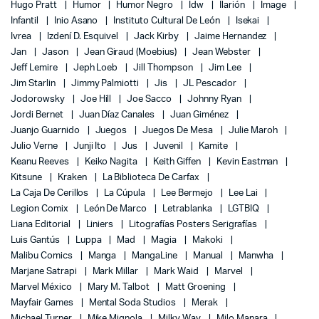
Hugo Pratt
Humor
Humor Negro
Idw
Ilarión
Image
Infantil
Inio Asano
Instituto Cultural De León
Isekai
Ivrea
Izdení D. Esquivel
Jack Kirby
Jaime Hernandez
Jan
Jason
Jean Giraud (Moebius)
Jean Webster
Jeff Lemire
Jeph Loeb
Jill Thompson
Jim Lee
Jim Starlin
Jimmy Palmiotti
Jis
JL Pescador
Jodorowsky
Joe Hill
Joe Sacco
Johnny Ryan
Jordi Bernet
Juan Díaz Canales
Juan Giménez
Juanjo Guarnido
Juegos
Juegos De Mesa
Julie Maroh
Julio Verne
Junji Ito
Jus
Juvenil
Kamite
Keanu Reeves
Keiko Nagita
Keith Giffen
Kevin Eastman
Kitsune
Kraken
La Biblioteca De Carfax
La Caja De Cerillos
La Cúpula
Lee Bermejo
Lee Lai
Legion Comix
León De Marco
Letrablanka
LGTBIQ
Liana Editorial
Liniers
Litografías Posters Serigrafías
Luis Gantús
Luppa
Mad
Magia
Makoki
Malibu Comics
Manga
MangaLine
Manual
Manwha
Marjane Satrapi
Mark Millar
Mark Waid
Marvel
Marvel México
Mary M. Talbot
Matt Groening
Mayfair Games
Mental Soda Studios
Merak
Michael Turner
Mike Mignola
Milky Way
Milo Manara