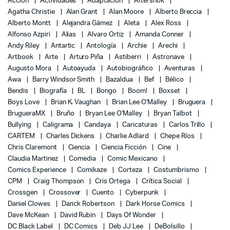
Acción
Actividades
Adaptación
Aftershok
Agatha Christie
Alan Grant
Alan Moore
Alberto Breccia
Alberto Montt
Alejandra Gámez
Aleta
Alex Ross
Alfonso Azpiri
Alias
Alvaro Ortiz
Amanda Conner
Andy Riley
Antartic
Antología
Archie
Arechi
Artbook
Arte
Arturo Piña
Astiberri
Astronave
Augusto Mora
Autoayuda
Autobiográfico
Aventuras
Awa
Barry Windsor Smith
Bazaldua
Bef
Bélico
Bendis
Biografía
BL
Bongo
Boom!
Boxset
Boys Love
Brian K. Vaughan
Brian Lee O'Malley
Bruguera
BrugueraMX
Bruño
Bryan Lee O'Malley
Bryan Talbot
Bullying
Caligrama
Candaya
Caricaturas
Carlos Trillo
CARTEM
Charles Dickens
Charlie Adlard
Chepe Ríos
Chris Claremont
Ciencia
Ciencia Ficción
Cine
Claudia Martinez
Comedia
Comic Mexicano
Comics Experience
Comikaze
Corteza
Costumbrismo
CPM
Craig Thompson
Cris Ortega
Crítica Social
Crossgen
Crossover
Cuento
Cyberpunk
Daniel Clowes
Darick Robertson
Dark Horse Comics
Dave McKean
David Rubin
Days Of Wonder
DC Black Label
DC Comics
Deb JJ Lee
DeBolsillo