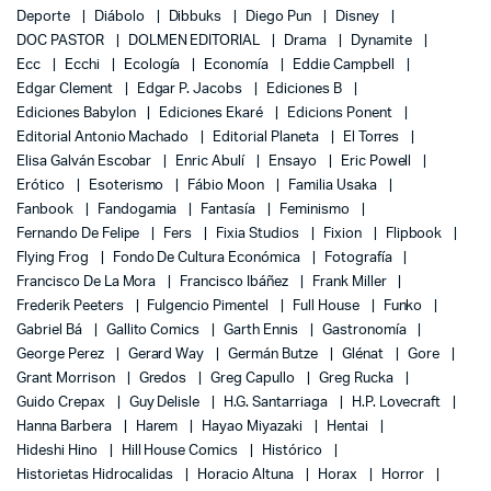
Deporte
Diábolo
Dibbuks
Diego Pun
Disney
DOC PASTOR
DOLMEN EDITORIAL
Drama
Dynamite
Ecc
Ecchi
Ecología
Economía
Eddie Campbell
Edgar Clement
Edgar P. Jacobs
Ediciones B
Ediciones Babylon
Ediciones Ekaré
Edicions Ponent
Editorial Antonio Machado
Editorial Planeta
El Torres
Elisa Galván Escobar
Enric Abulí
Ensayo
Eric Powell
Erótico
Esoterismo
Fábio Moon
Familia Usaka
Fanbook
Fandogamia
Fantasía
Feminismo
Fernando De Felipe
Fers
Fixia Studios
Fixion
Flipbook
Flying Frog
Fondo De Cultura Económica
Fotografía
Francisco De La Mora
Francisco Ibáñez
Frank Miller
Frederik Peeters
Fulgencio Pimentel
Full House
Funko
Gabriel Bá
Gallito Comics
Garth Ennis
Gastronomía
George Perez
Gerard Way
Germán Butze
Glénat
Gore
Grant Morrison
Gredos
Greg Capullo
Greg Rucka
Guido Crepax
Guy Delisle
H.G. Santarriaga
H.P. Lovecraft
Hanna Barbera
Harem
Hayao Miyazaki
Hentai
Hideshi Hino
Hill House Comics
Histórico
Historietas Hidrocalidas
Horacio Altuna
Horax
Horror