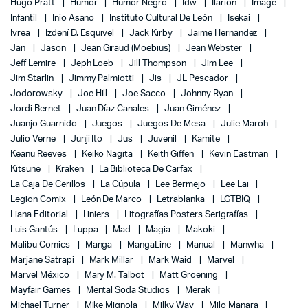
Hugo Pratt
Humor
Humor Negro
Idw
Ilarión
Image
Infantil
Inio Asano
Instituto Cultural De León
Isekai
Ivrea
Izdení D. Esquivel
Jack Kirby
Jaime Hernandez
Jan
Jason
Jean Giraud (Moebius)
Jean Webster
Jeff Lemire
Jeph Loeb
Jill Thompson
Jim Lee
Jim Starlin
Jimmy Palmiotti
Jis
JL Pescador
Jodorowsky
Joe Hill
Joe Sacco
Johnny Ryan
Jordi Bernet
Juan Díaz Canales
Juan Giménez
Juanjo Guarnido
Juegos
Juegos De Mesa
Julie Maroh
Julio Verne
Junji Ito
Jus
Juvenil
Kamite
Keanu Reeves
Keiko Nagita
Keith Giffen
Kevin Eastman
Kitsune
Kraken
La Biblioteca De Carfax
La Caja De Cerillos
La Cúpula
Lee Bermejo
Lee Lai
Legion Comix
León De Marco
Letrablanka
LGTBIQ
Liana Editorial
Liniers
Litografías Posters Serigrafías
Luis Gantús
Luppa
Mad
Magia
Makoki
Malibu Comics
Manga
MangaLine
Manual
Manwha
Marjane Satrapi
Mark Millar
Mark Waid
Marvel
Marvel México
Mary M. Talbot
Matt Groening
Mayfair Games
Mental Soda Studios
Merak
Michael Turner
Mike Mignola
Milky Way
Milo Manara