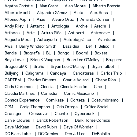
Agatha Christie
Alan Grant
Alan Moore
Alberto Breccia
Alberto Montt
Alejandra Gámez
Aleta
Alex Ross
Alfonso Azpiri
Alias
Alvaro Ortiz
Amanda Conner
Andy Riley
Antartic
Antología
Archie
Arechi
Artbook
Arte
Arturo Piña
Astiberri
Astronave
Augusto Mora
Autoayuda
Autobiográfico
Aventuras
Awa
Barry Windsor Smith
Bazaldua
Bef
Bélico
Bendis
Biografía
BL
Bongo
Boom!
Boxset
Boys Love
Brian K. Vaughan
Brian Lee O'Malley
Bruguera
BrugueraMX
Bruño
Bryan Lee O'Malley
Bryan Talbot
Bullying
Caligrama
Candaya
Caricaturas
Carlos Trillo
CARTEM
Charles Dickens
Charlie Adlard
Chepe Ríos
Chris Claremont
Ciencia
Ciencia Ficción
Cine
Claudia Martinez
Comedia
Comic Mexicano
Comics Experience
Comikaze
Corteza
Costumbrismo
CPM
Craig Thompson
Cris Ortega
Crítica Social
Crossgen
Crossover
Cuento
Cyberpunk
Daniel Clowes
Darick Robertson
Dark Horse Comics
Dave McKean
David Rubin
Days Of Wonder
DC Black Label
DC Comics
Deb JJ Lee
DeBolsillo