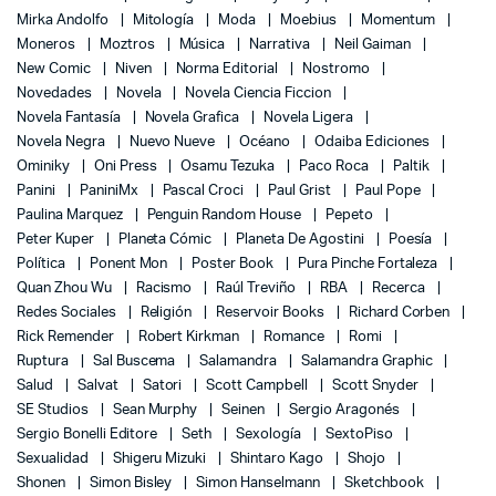
Mirka Andolfo
Mitología
Moda
Moebius
Momentum
Moneros
Moztros
Música
Narrativa
Neil Gaiman
New Comic
Niven
Norma Editorial
Nostromo
Novedades
Novela
Novela Ciencia Ficcion
Novela Fantasía
Novela Grafica
Novela Ligera
Novela Negra
Nuevo Nueve
Océano
Odaiba Ediciones
Ominiky
Oni Press
Osamu Tezuka
Paco Roca
Paltik
Panini
PaniniMx
Pascal Croci
Paul Grist
Paul Pope
Paulina Marquez
Penguin Random House
Pepeto
Peter Kuper
Planeta Cómic
Planeta De Agostini
Poesía
Política
Ponent Mon
Poster Book
Pura Pinche Fortaleza
Quan Zhou Wu
Racismo
Raúl Treviño
RBA
Recerca
Redes Sociales
Religión
Reservoir Books
Richard Corben
Rick Remender
Robert Kirkman
Romance
Romi
Ruptura
Sal Buscema
Salamandra
Salamandra Graphic
Salud
Salvat
Satori
Scott Campbell
Scott Snyder
SE Studios
Sean Murphy
Seinen
Sergio Aragonés
Sergio Bonelli Editore
Seth
Sexología
SextoPiso
Sexualidad
Shigeru Mizuki
Shintaro Kago
Shojo
Shonen
Simon Bisley
Simon Hanselmann
Sketchbook