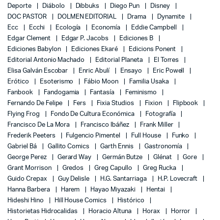
Deporte
Diábolo
Dibbuks
Diego Pun
Disney
DOC PASTOR
DOLMEN EDITORIAL
Drama
Dynamite
Ecc
Ecchi
Ecología
Economía
Eddie Campbell
Edgar Clement
Edgar P. Jacobs
Ediciones B
Ediciones Babylon
Ediciones Ekaré
Edicions Ponent
Editorial Antonio Machado
Editorial Planeta
El Torres
Elisa Galván Escobar
Enric Abulí
Ensayo
Eric Powell
Erótico
Esoterismo
Fábio Moon
Familia Usaka
Fanbook
Fandogamia
Fantasía
Feminismo
Fernando De Felipe
Fers
Fixia Studios
Fixion
Flipbook
Flying Frog
Fondo De Cultura Económica
Fotografía
Francisco De La Mora
Francisco Ibáñez
Frank Miller
Frederik Peeters
Fulgencio Pimentel
Full House
Funko
Gabriel Bá
Gallito Comics
Garth Ennis
Gastronomía
George Perez
Gerard Way
Germán Butze
Glénat
Gore
Grant Morrison
Gredos
Greg Capullo
Greg Rucka
Guido Crepax
Guy Delisle
H.G. Santarriaga
H.P. Lovecraft
Hanna Barbera
Harem
Hayao Miyazaki
Hentai
Hideshi Hino
Hill House Comics
Histórico
Historietas Hidrocalidas
Horacio Altuna
Horax
Horror