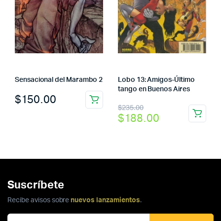
Sensacional del Marambo 2
Lobo 13: Amigos-Último
tango en Buenos Aires
$
150.00
El
El
$
235.00
$
188.00
precio
precio
original
actual
era:
es:
$235.00.
$188.00.
Suscríbete
Recibe avisos sobre
nuevos lanzamientos
.