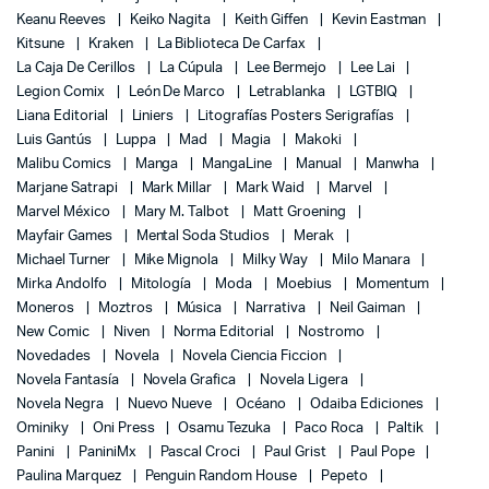
Keanu Reeves
Keiko Nagita
Keith Giffen
Kevin Eastman
Kitsune
Kraken
La Biblioteca De Carfax
La Caja De Cerillos
La Cúpula
Lee Bermejo
Lee Lai
Legion Comix
León De Marco
Letrablanka
LGTBIQ
Liana Editorial
Liniers
Litografías Posters Serigrafías
Luis Gantús
Luppa
Mad
Magia
Makoki
Malibu Comics
Manga
MangaLine
Manual
Manwha
Marjane Satrapi
Mark Millar
Mark Waid
Marvel
Marvel México
Mary M. Talbot
Matt Groening
Mayfair Games
Mental Soda Studios
Merak
Michael Turner
Mike Mignola
Milky Way
Milo Manara
Mirka Andolfo
Mitología
Moda
Moebius
Momentum
Moneros
Moztros
Música
Narrativa
Neil Gaiman
New Comic
Niven
Norma Editorial
Nostromo
Novedades
Novela
Novela Ciencia Ficcion
Novela Fantasía
Novela Grafica
Novela Ligera
Novela Negra
Nuevo Nueve
Océano
Odaiba Ediciones
Ominiky
Oni Press
Osamu Tezuka
Paco Roca
Paltik
Panini
PaniniMx
Pascal Croci
Paul Grist
Paul Pope
Paulina Marquez
Penguin Random House
Pepeto