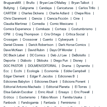
BrugueraMX
Bruño
Bryan Lee O'Malley
Bryan Talbot
Bullying
Caligrama
Candaya
Caricaturas
Carlos Trillo
CARTEM
Charles Dickens
Charlie Adlard
Chepe Ríos
Chris Claremont
Ciencia
Ciencia Ficción
Cine
Claudia Martinez
Comedia
Comic Mexicano
Comics Experience
Comikaze
Corteza
Costumbrismo
CPM
Craig Thompson
Cris Ortega
Crítica Social
Crossgen
Crossover
Cuento
Cyberpunk
Daniel Clowes
Darick Robertson
Dark Horse Comics
Dave McKean
David Rubin
Days Of Wonder
DC Black Label
DC Comics
Deb JJ Lee
DeBolsillo
Deporte
Diábolo
Dibbuks
Diego Pun
Disney
DOC PASTOR
DOLMEN EDITORIAL
Drama
Dynamite
Ecc
Ecchi
Ecología
Economía
Eddie Campbell
Edgar Clement
Edgar P. Jacobs
Ediciones B
Ediciones Babylon
Ediciones Ekaré
Edicions Ponent
Editorial Antonio Machado
Editorial Planeta
El Torres
Elisa Galván Escobar
Enric Abulí
Ensayo
Eric Powell
Erótico
Esoterismo
Fábio Moon
Familia Usaka
Fanbook
Fandogamia
Fantasía
Feminismo