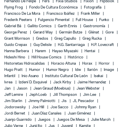
Fernando De Felipe
Fers
Fixia Studios
Fixion
Flipbook
Flying Frog
Fondo De Cultura Económica
Fotografía
Francisco De La Mora
Francisco Ibáñez
Frank Miller
Frederik Peeters
Fulgencio Pimentel
Full House
Funko
Gabriel Bá
Gallito Comics
Garth Ennis
Gastronomía
George Perez
Gerard Way
Germán Butze
Glénat
Gore
Grant Morrison
Gredos
Greg Capullo
Greg Rucka
Guido Crepax
Guy Delisle
H.G. Santarriaga
H.P. Lovecraft
Hanna Barbera
Harem
Hayao Miyazaki
Hentai
Hideshi Hino
Hill House Comics
Histórico
Historietas Hidrocalidas
Horacio Altuna
Horax
Horror
Hugo Pratt
Humor
Humor Negro
Idw
Ilarión
Image
Infantil
Inio Asano
Instituto Cultural De León
Isekai
Ivrea
Izdení D. Esquivel
Jack Kirby
Jaime Hernandez
Jan
Jason
Jean Giraud (Moebius)
Jean Webster
Jeff Lemire
Jeph Loeb
Jill Thompson
Jim Lee
Jim Starlin
Jimmy Palmiotti
Jis
JL Pescador
Jodorowsky
Joe Hill
Joe Sacco
Johnny Ryan
Jordi Bernet
Juan Díaz Canales
Juan Giménez
Juanjo Guarnido
Juegos
Juegos De Mesa
Julie Maroh
Julio Verne
Junji Ito
Jus
Juvenil
Kamite