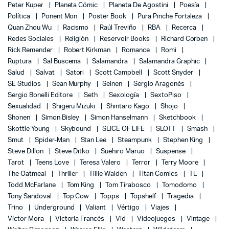
Peter Kuper
Planeta Cómic
Planeta De Agostini
Poesía
Política
Ponent Mon
Poster Book
Pura Pinche Fortaleza
Quan Zhou Wu
Racismo
Raúl Treviño
RBA
Recerca
Redes Sociales
Religión
Reservoir Books
Richard Corben
Rick Remender
Robert Kirkman
Romance
Romi
Ruptura
Sal Buscema
Salamandra
Salamandra Graphic
Salud
Salvat
Satori
Scott Campbell
Scott Snyder
SE Studios
Sean Murphy
Seinen
Sergio Aragonés
Sergio Bonelli Editore
Seth
Sexología
SextoPiso
Sexualidad
Shigeru Mizuki
Shintaro Kago
Shojo
Shonen
Simon Bisley
Simon Hanselmann
Sketchbook
Skottie Young
Skybound
SLICE OF LIFE
SLOTT
Smash
Smut
Spider-Man
Stan Lee
Steampunk
Stephen King
Steve Dillon
Steve Ditko
Suehiro Maruo
Suspense
Tarot
Teens Love
Teresa Valero
Terror
Terry Moore
The Oatmeal
Thriller
Tillie Walden
Titan Comics
TL
Todd McFarlane
Tom King
Tom Tirabosco
Tomodomo
Tony Sandoval
Top Cow
Topps
Topshelf
Tragedia
Trino
Underground
Valiant
Vértigo
Viajes
Víctor Mora
Victoria Francés
Vid
Videojuegos
Vintage