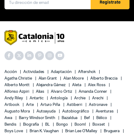
Registrate
Acción
Actividades
Adaptación
Aftershok
Agatha Christie
Alan Grant
Alan Moore
Alberto Breccia
Alberto Montt
Alejandra Gámez
Aleta
Alex Ross
Alfonso Azpiri
Alias
Alvaro Ortiz
Amanda Conner
Andy Riley
Antartic
Antología
Archie
Arechi
Artbook
Arte
Arturo Piña
Astiberri
Astronave
Augusto Mora
Autoayuda
Autobiográfico
Aventuras
Awa
Barry Windsor Smith
Bazaldua
Bef
Bélico
Bendis
Biografía
BL
Bongo
Boom!
Boxset
Boys Love
Brian K. Vaughan
Brian Lee O'Malley
Bruguera