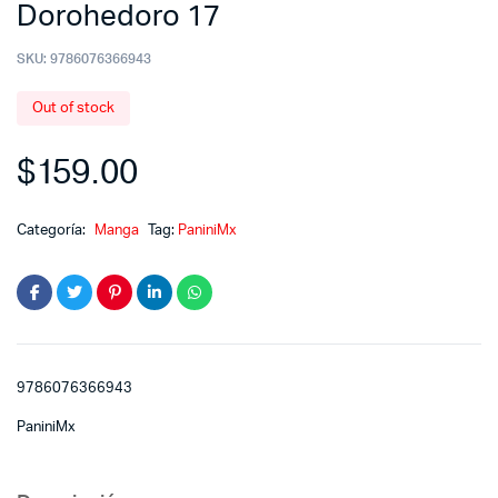
Dorohedoro 17
SKU:
9786076366943
Out of stock
$
159.00
Categoría:
Manga
Tag:
PaniniMx
9786076366943
PaniniMx