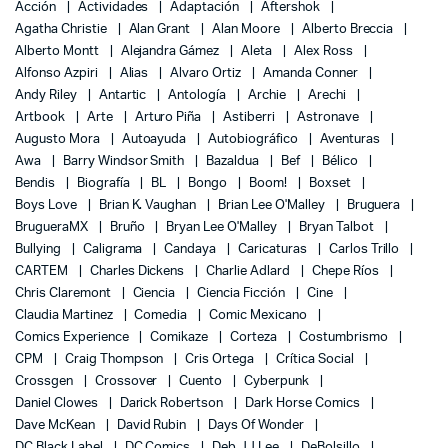
Acción
Actividades
Adaptación
Aftershok
Agatha Christie
Alan Grant
Alan Moore
Alberto Breccia
Alberto Montt
Alejandra Gámez
Aleta
Alex Ross
Alfonso Azpiri
Alias
Alvaro Ortiz
Amanda Conner
Andy Riley
Antartic
Antología
Archie
Arechi
Artbook
Arte
Arturo Piña
Astiberri
Astronave
Augusto Mora
Autoayuda
Autobiográfico
Aventuras
Awa
Barry Windsor Smith
Bazaldua
Bef
Bélico
Bendis
Biografía
BL
Bongo
Boom!
Boxset
Boys Love
Brian K. Vaughan
Brian Lee O'Malley
Bruguera
BrugueraMX
Bruño
Bryan Lee O'Malley
Bryan Talbot
Bullying
Caligrama
Candaya
Caricaturas
Carlos Trillo
CARTEM
Charles Dickens
Charlie Adlard
Chepe Ríos
Chris Claremont
Ciencia
Ciencia Ficción
Cine
Claudia Martinez
Comedia
Comic Mexicano
Comics Experience
Comikaze
Corteza
Costumbrismo
CPM
Craig Thompson
Cris Ortega
Crítica Social
Crossgen
Crossover
Cuento
Cyberpunk
Daniel Clowes
Darick Robertson
Dark Horse Comics
Dave McKean
David Rubin
Days Of Wonder
DC Black Label
DC Comics
Deb JJ Lee
DeBolsillo