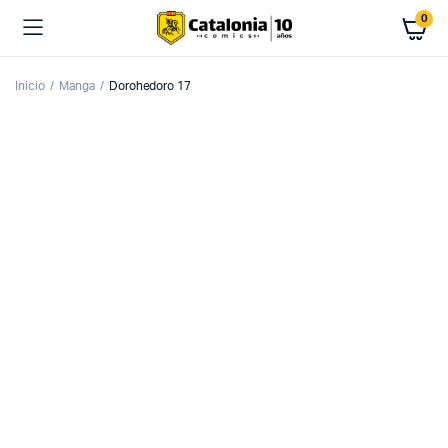
0
Inicio
Manga
Dorohedoro 17