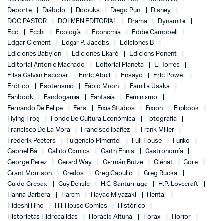
Deporte
Diábolo
Dibbuks
Diego Pun
Disney
DOC PASTOR
DOLMEN EDITORIAL
Drama
Dynamite
Ecc
Ecchi
Ecología
Economía
Eddie Campbell
Edgar Clement
Edgar P. Jacobs
Ediciones B
Ediciones Babylon
Ediciones Ekaré
Edicions Ponent
Editorial Antonio Machado
Editorial Planeta
El Torres
Elisa Galván Escobar
Enric Abulí
Ensayo
Eric Powell
Erótico
Esoterismo
Fábio Moon
Familia Usaka
Fanbook
Fandogamia
Fantasía
Feminismo
Fernando De Felipe
Fers
Fixia Studios
Fixion
Flipbook
Flying Frog
Fondo De Cultura Económica
Fotografía
Francisco De La Mora
Francisco Ibáñez
Frank Miller
Frederik Peeters
Fulgencio Pimentel
Full House
Funko
Gabriel Bá
Gallito Comics
Garth Ennis
Gastronomía
George Perez
Gerard Way
Germán Butze
Glénat
Gore
Grant Morrison
Gredos
Greg Capullo
Greg Rucka
Guido Crepax
Guy Delisle
H.G. Santarriaga
H.P. Lovecraft
Hanna Barbera
Harem
Hayao Miyazaki
Hentai
Hideshi Hino
Hill House Comics
Histórico
Historietas Hidrocalidas
Horacio Altuna
Horax
Horror