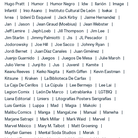
Hugo Pratt
Humor
Humor Negro
Idw
Ilarión
Image
Infantil
Inio Asano
Instituto Cultural De León
Isekai
Ivrea
Izdení D. Esquivel
Jack Kirby
Jaime Hernandez
Jan
Jason
Jean Giraud (Moebius)
Jean Webster
Jeff Lemire
Jeph Loeb
Jill Thompson
Jim Lee
Jim Starlin
Jimmy Palmiotti
Jis
JL Pescador
Jodorowsky
Joe Hill
Joe Sacco
Johnny Ryan
Jordi Bernet
Juan Díaz Canales
Juan Giménez
Juanjo Guarnido
Juegos
Juegos De Mesa
Julie Maroh
Julio Verne
Junji Ito
Jus
Juvenil
Kamite
Keanu Reeves
Keiko Nagita
Keith Giffen
Kevin Eastman
Kitsune
Kraken
La Biblioteca De Carfax
La Caja De Cerillos
La Cúpula
Lee Bermejo
Lee Lai
Legion Comix
León De Marco
Letrablanka
LGTBIQ
Liana Editorial
Liniers
Litografías Posters Serigrafías
Luis Gantús
Luppa
Mad
Magia
Makoki
Malibu Comics
Manga
MangaLine
Manual
Manwha
Marjane Satrapi
Mark Millar
Mark Waid
Marvel
Marvel México
Mary M. Talbot
Matt Groening
Mayfair Games
Mental Soda Studios
Merak