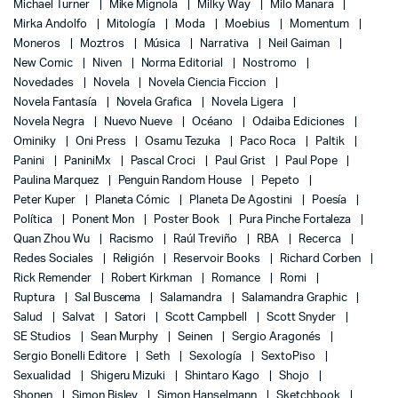
Michael Turner
Mike Mignola
Milky Way
Milo Manara
Mirka Andolfo
Mitología
Moda
Moebius
Momentum
Moneros
Moztros
Música
Narrativa
Neil Gaiman
New Comic
Niven
Norma Editorial
Nostromo
Novedades
Novela
Novela Ciencia Ficcion
Novela Fantasía
Novela Grafica
Novela Ligera
Novela Negra
Nuevo Nueve
Océano
Odaiba Ediciones
Ominiky
Oni Press
Osamu Tezuka
Paco Roca
Paltik
Panini
PaniniMx
Pascal Croci
Paul Grist
Paul Pope
Paulina Marquez
Penguin Random House
Pepeto
Peter Kuper
Planeta Cómic
Planeta De Agostini
Poesía
Política
Ponent Mon
Poster Book
Pura Pinche Fortaleza
Quan Zhou Wu
Racismo
Raúl Treviño
RBA
Recerca
Redes Sociales
Religión
Reservoir Books
Richard Corben
Rick Remender
Robert Kirkman
Romance
Romi
Ruptura
Sal Buscema
Salamandra
Salamandra Graphic
Salud
Salvat
Satori
Scott Campbell
Scott Snyder
SE Studios
Sean Murphy
Seinen
Sergio Aragonés
Sergio Bonelli Editore
Seth
Sexología
SextoPiso
Sexualidad
Shigeru Mizuki
Shintaro Kago
Shojo
Shonen
Simon Bisley
Simon Hanselmann
Sketchbook