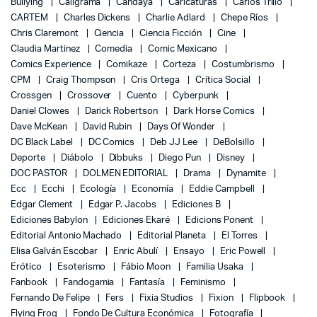
Bullying
Caligrama
Candaya
Caricaturas
Carlos Trillo
CARTEM
Charles Dickens
Charlie Adlard
Chepe Ríos
Chris Claremont
Ciencia
Ciencia Ficción
Cine
Claudia Martinez
Comedia
Comic Mexicano
Comics Experience
Comikaze
Corteza
Costumbrismo
CPM
Craig Thompson
Cris Ortega
Crítica Social
Crossgen
Crossover
Cuento
Cyberpunk
Daniel Clowes
Darick Robertson
Dark Horse Comics
Dave McKean
David Rubin
Days Of Wonder
DC Black Label
DC Comics
Deb JJ Lee
DeBolsillo
Deporte
Diábolo
Dibbuks
Diego Pun
Disney
DOC PASTOR
DOLMEN EDITORIAL
Drama
Dynamite
Ecc
Ecchi
Ecología
Economía
Eddie Campbell
Edgar Clement
Edgar P. Jacobs
Ediciones B
Ediciones Babylon
Ediciones Ekaré
Edicions Ponent
Editorial Antonio Machado
Editorial Planeta
El Torres
Elisa Galván Escobar
Enric Abulí
Ensayo
Eric Powell
Erótico
Esoterismo
Fábio Moon
Familia Usaka
Fanbook
Fandogamia
Fantasía
Feminismo
Fernando De Felipe
Fers
Fixia Studios
Fixion
Flipbook
Flying Frog
Fondo De Cultura Económica
Fotografía