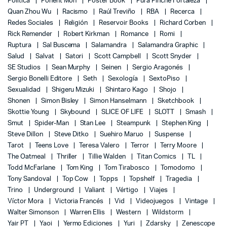
Política
Ponent Mon
Poster Book
Pura Pinche Fortaleza
Quan Zhou Wu
Racismo
Raúl Treviño
RBA
Recerca
Redes Sociales
Religión
Reservoir Books
Richard Corben
Rick Remender
Robert Kirkman
Romance
Romi
Ruptura
Sal Buscema
Salamandra
Salamandra Graphic
Salud
Salvat
Satori
Scott Campbell
Scott Snyder
SE Studios
Sean Murphy
Seinen
Sergio Aragonés
Sergio Bonelli Editore
Seth
Sexología
SextoPiso
Sexualidad
Shigeru Mizuki
Shintaro Kago
Shojo
Shonen
Simon Bisley
Simon Hanselmann
Sketchbook
Skottie Young
Skybound
SLICE OF LIFE
SLOTT
Smash
Smut
Spider-Man
Stan Lee
Steampunk
Stephen King
Steve Dillon
Steve Ditko
Suehiro Maruo
Suspense
Tarot
Teens Love
Teresa Valero
Terror
Terry Moore
The Oatmeal
Thriller
Tillie Walden
Titan Comics
TL
Todd McFarlane
Tom King
Tom Tirabosco
Tomodomo
Tony Sandoval
Top Cow
Topps
Topshelf
Tragedia
Trino
Underground
Valiant
Vértigo
Viajes
Víctor Mora
Victoria Francés
Vid
Videojuegos
Vintage
Walter Simonson
Warren Ellis
Western
Wildstorm
Yair PT
Yaoi
Yermo Ediciones
Yuri
Zdarsky
Zenescope