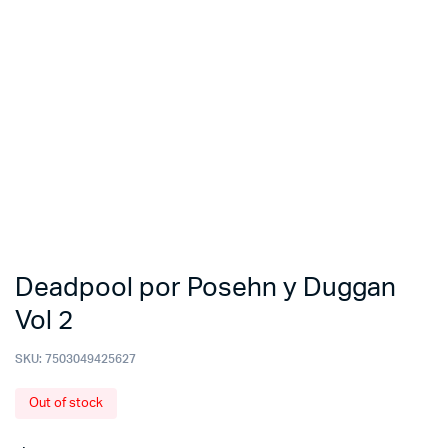
Deadpool por Posehn y Duggan
Vol 2
SKU:
7503049425627
Out of stock