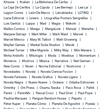
Kitsune
Kraken
La Biblioteca De Carfax
La Caja De Cerillos
La Cúpula
Lee Bermejo
Lee Lai
Legion Comix
León De Marco
Letrablanka
LGTBIQ
Liana Editorial
Liniers
Litografías Posters Serigrafías
Luis Gantús
Luppa
Mad
Magia
Makoki
Malibu Comics
Manga
MangaLine
Manual
Manwha
Marjane Satrapi
Mark Millar
Mark Waid
Marvel
Marvel México
Mary M. Talbot
Matt Groening
Mayfair Games
Mental Soda Studios
Merak
Michael Turner
Mike Mignola
Milky Way
Milo Manara
Mirka Andolfo
Mitología
Moda
Moebius
Momentum
Moneros
Moztros
Música
Narrativa
Neil Gaiman
New Comic
Niven
Norma Editorial
Nostromo
Novedades
Novela
Novela Ciencia Ficcion
Novela Fantasía
Novela Grafica
Novela Ligera
Novela Negra
Nuevo Nueve
Océano
Odaiba Ediciones
Ominiky
Oni Press
Osamu Tezuka
Paco Roca
Paltik
Panini
PaniniMx
Pascal Croci
Paul Grist
Paul Pope
Paulina Marquez
Penguin Random House
Pepeto
Peter Kuper
Planeta Cómic
Planeta De Agostini
Poesía