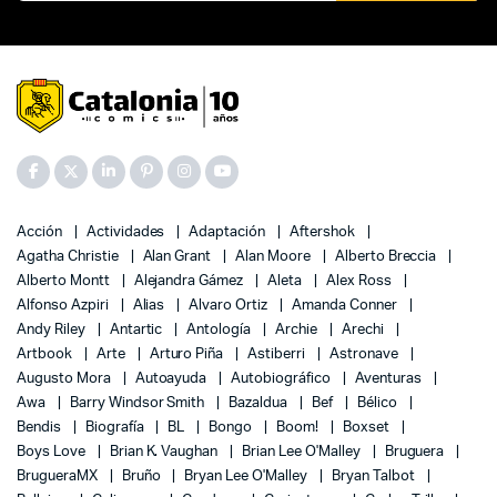
Acción
Actividades
Adaptación
Aftershok
Agatha Christie
Alan Grant
Alan Moore
Alberto Breccia
Alberto Montt
Alejandra Gámez
Aleta
Alex Ross
Alfonso Azpiri
Alias
Alvaro Ortiz
Amanda Conner
Andy Riley
Antartic
Antología
Archie
Arechi
Artbook
Arte
Arturo Piña
Astiberri
Astronave
Augusto Mora
Autoayuda
Autobiográfico
Aventuras
Awa
Barry Windsor Smith
Bazaldua
Bef
Bélico
Bendis
Biografía
BL
Bongo
Boom!
Boxset
Boys Love
Brian K. Vaughan
Brian Lee O'Malley
Bruguera
BrugueraMX
Bruño
Bryan Lee O'Malley
Bryan Talbot