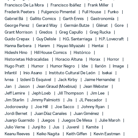
Francisco De La Mora
Francisco Ibáñez
Frank Miller
Frederik Peeters
Fulgencio Pimentel
Full House
Funko
Gabriel Bá
Gallito Comics
Garth Ennis
Gastronomía
George Perez
Gerard Way
Germán Butze
Glénat
Gore
Grant Morrison
Gredos
Greg Capullo
Greg Rucka
Guido Crepax
Guy Delisle
H.G. Santarriaga
H.P. Lovecraft
Hanna Barbera
Harem
Hayao Miyazaki
Hentai
Hideshi Hino
Hill House Comics
Histórico
Historietas Hidrocalidas
Horacio Altuna
Horax
Horror
Hugo Pratt
Humor
Humor Negro
Idw
Ilarión
Image
Infantil
Inio Asano
Instituto Cultural De León
Isekai
Ivrea
Izdení D. Esquivel
Jack Kirby
Jaime Hernandez
Jan
Jason
Jean Giraud (Moebius)
Jean Webster
Jeff Lemire
Jeph Loeb
Jill Thompson
Jim Lee
Jim Starlin
Jimmy Palmiotti
Jis
JL Pescador
Jodorowsky
Joe Hill
Joe Sacco
Johnny Ryan
Jordi Bernet
Juan Díaz Canales
Juan Giménez
Juanjo Guarnido
Juegos
Juegos De Mesa
Julie Maroh
Julio Verne
Junji Ito
Jus
Juvenil
Kamite
Keanu Reeves
Keiko Nagita
Keith Giffen
Kevin Eastman