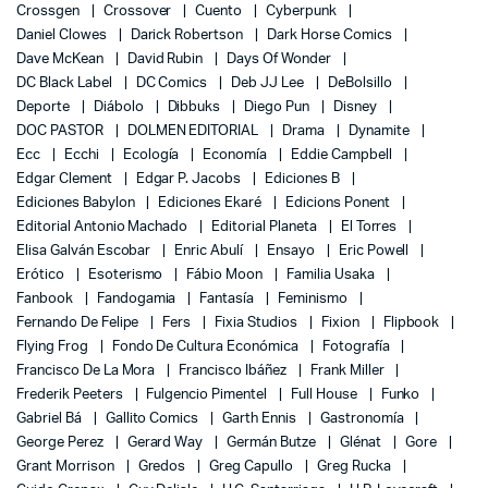
Crossgen
Crossover
Cuento
Cyberpunk
Daniel Clowes
Darick Robertson
Dark Horse Comics
Dave McKean
David Rubin
Days Of Wonder
DC Black Label
DC Comics
Deb JJ Lee
DeBolsillo
Deporte
Diábolo
Dibbuks
Diego Pun
Disney
DOC PASTOR
DOLMEN EDITORIAL
Drama
Dynamite
Ecc
Ecchi
Ecología
Economía
Eddie Campbell
Edgar Clement
Edgar P. Jacobs
Ediciones B
Ediciones Babylon
Ediciones Ekaré
Edicions Ponent
Editorial Antonio Machado
Editorial Planeta
El Torres
Elisa Galván Escobar
Enric Abulí
Ensayo
Eric Powell
Erótico
Esoterismo
Fábio Moon
Familia Usaka
Fanbook
Fandogamia
Fantasía
Feminismo
Fernando De Felipe
Fers
Fixia Studios
Fixion
Flipbook
Flying Frog
Fondo De Cultura Económica
Fotografía
Francisco De La Mora
Francisco Ibáñez
Frank Miller
Frederik Peeters
Fulgencio Pimentel
Full House
Funko
Gabriel Bá
Gallito Comics
Garth Ennis
Gastronomía
George Perez
Gerard Way
Germán Butze
Glénat
Gore
Grant Morrison
Gredos
Greg Capullo
Greg Rucka