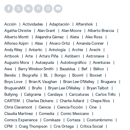
Acción
Actividades
Adaptación
Aftershok
Agatha Christie
Alan Grant
Alan Moore
Alberto Breccia
Alberto Montt
Alejandra Gámez
Aleta
Alex Ross
Alfonso Azpiri
Alias
Alvaro Ortiz
Amanda Conner
Andy Riley
Antartic
Antología
Archie
Arechi
Artbook
Arte
Arturo Piña
Astiberri
Astronave
Augusto Mora
Autoayuda
Autobiográfico
Aventuras
Awa
Barry Windsor Smith
Bazaldua
Bef
Bélico
Bendis
Biografía
BL
Bongo
Boom!
Boxset
Boys Love
Brian K. Vaughan
Brian Lee O'Malley
Bruguera
BrugueraMX
Bruño
Bryan Lee O'Malley
Bryan Talbot
Bullying
Caligrama
Candaya
Caricaturas
Carlos Trillo
CARTEM
Charles Dickens
Charlie Adlard
Chepe Ríos
Chris Claremont
Ciencia
Ciencia Ficción
Cine
Claudia Martinez
Comedia
Comic Mexicano
Comics Experience
Comikaze
Corteza
Costumbrismo
CPM
Craig Thompson
Cris Ortega
Crítica Social