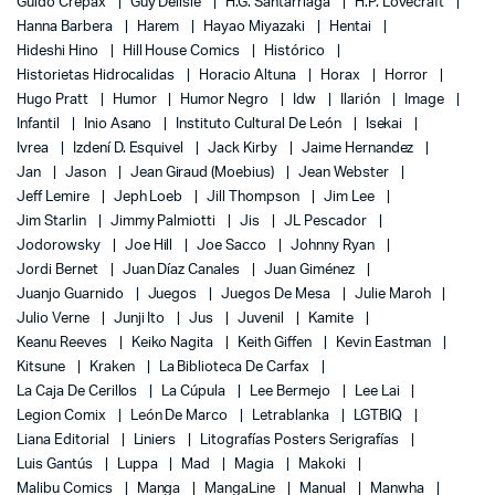
Guido Crepax
Guy Delisle
H.G. Santarriaga
H.P. Lovecraft
Hanna Barbera
Harem
Hayao Miyazaki
Hentai
Hideshi Hino
Hill House Comics
Histórico
Historietas Hidrocalidas
Horacio Altuna
Horax
Horror
Hugo Pratt
Humor
Humor Negro
Idw
Ilarión
Image
Infantil
Inio Asano
Instituto Cultural De León
Isekai
Ivrea
Izdení D. Esquivel
Jack Kirby
Jaime Hernandez
Jan
Jason
Jean Giraud (Moebius)
Jean Webster
Jeff Lemire
Jeph Loeb
Jill Thompson
Jim Lee
Jim Starlin
Jimmy Palmiotti
Jis
JL Pescador
Jodorowsky
Joe Hill
Joe Sacco
Johnny Ryan
Jordi Bernet
Juan Díaz Canales
Juan Giménez
Juanjo Guarnido
Juegos
Juegos De Mesa
Julie Maroh
Julio Verne
Junji Ito
Jus
Juvenil
Kamite
Keanu Reeves
Keiko Nagita
Keith Giffen
Kevin Eastman
Kitsune
Kraken
La Biblioteca De Carfax
La Caja De Cerillos
La Cúpula
Lee Bermejo
Lee Lai
Legion Comix
León De Marco
Letrablanka
LGTBIQ
Liana Editorial
Liniers
Litografías Posters Serigrafías
Luis Gantús
Luppa
Mad
Magia
Makoki
Malibu Comics
Manga
MangaLine
Manual
Manwha