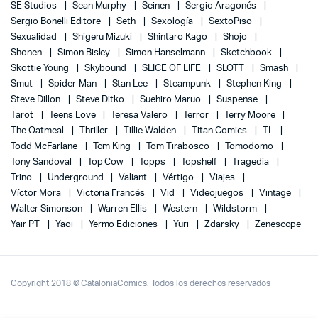
SE Studios
Sean Murphy
Seinen
Sergio Aragonés
Sergio Bonelli Editore
Seth
Sexología
SextoPiso
Sexualidad
Shigeru Mizuki
Shintaro Kago
Shojo
Shonen
Simon Bisley
Simon Hanselmann
Sketchbook
Skottie Young
Skybound
SLICE OF LIFE
SLOTT
Smash
Smut
Spider-Man
Stan Lee
Steampunk
Stephen King
Steve Dillon
Steve Ditko
Suehiro Maruo
Suspense
Tarot
Teens Love
Teresa Valero
Terror
Terry Moore
The Oatmeal
Thriller
Tillie Walden
Titan Comics
TL
Todd McFarlane
Tom King
Tom Tirabosco
Tomodomo
Tony Sandoval
Top Cow
Topps
Topshelf
Tragedia
Trino
Underground
Valiant
Vértigo
Viajes
Víctor Mora
Victoria Francés
Vid
Videojuegos
Vintage
Walter Simonson
Warren Ellis
Western
Wildstorm
Yair PT
Yaoi
Yermo Ediciones
Yuri
Zdarsky
Zenescope
Copyright 2018 © CataloniaComics. Todos los derechos reservados