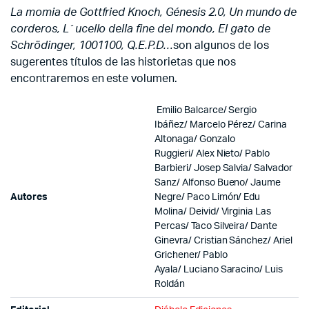
La momia de Gottfried Knoch, Génesis 2.0, Un mundo de
corderos, L´ucello della fine del mondo, El gato de
Schrödinger, 1001100, Q.E.P.D…
son algunos de los
sugerentes títulos de las historietas que nos
encontraremos en este volumen.
Emilio Balcarce/ Sergio
Ibáñez/ Marcelo Pérez/ Carina
Altonaga/ Gonzalo
Ruggieri/ Alex Nieto/ Pablo
Barbieri/ Josep Salvia/ Salvador
Sanz/ Alfonso Bueno/ Jaume
Autores
Negre/ Paco Limón/ Edu
Molina/ Deivid/ Virginia Las
Percas/ Taco Silveira/ Dante
Ginevra/ Cristian Sánchez/ Ariel
Grichener/ Pablo
Ayala/ Luciano Saracino/ Luis
Roldán