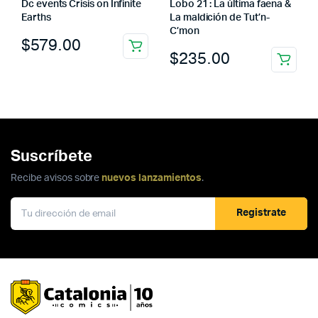
Dc events Crisis on Infinite
Lobo 21 : La última faena &
Earths
La maldición de Tut’n-
C’mon
$
579.00
$
235.00
Suscríbete
Recibe avisos sobre
nuevos lanzamientos
.
Registrate