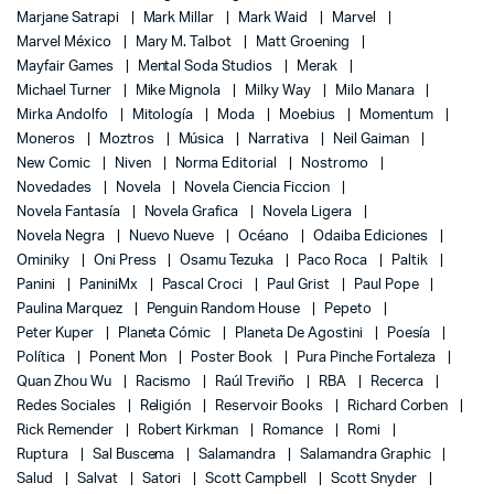
Marjane Satrapi
Mark Millar
Mark Waid
Marvel
Marvel México
Mary M. Talbot
Matt Groening
Mayfair Games
Mental Soda Studios
Merak
Michael Turner
Mike Mignola
Milky Way
Milo Manara
Mirka Andolfo
Mitología
Moda
Moebius
Momentum
Moneros
Moztros
Música
Narrativa
Neil Gaiman
New Comic
Niven
Norma Editorial
Nostromo
Novedades
Novela
Novela Ciencia Ficcion
Novela Fantasía
Novela Grafica
Novela Ligera
Novela Negra
Nuevo Nueve
Océano
Odaiba Ediciones
Ominiky
Oni Press
Osamu Tezuka
Paco Roca
Paltik
Panini
PaniniMx
Pascal Croci
Paul Grist
Paul Pope
Paulina Marquez
Penguin Random House
Pepeto
Peter Kuper
Planeta Cómic
Planeta De Agostini
Poesía
Política
Ponent Mon
Poster Book
Pura Pinche Fortaleza
Quan Zhou Wu
Racismo
Raúl Treviño
RBA
Recerca
Redes Sociales
Religión
Reservoir Books
Richard Corben
Rick Remender
Robert Kirkman
Romance
Romi
Ruptura
Sal Buscema
Salamandra
Salamandra Graphic
Salud
Salvat
Satori
Scott Campbell
Scott Snyder