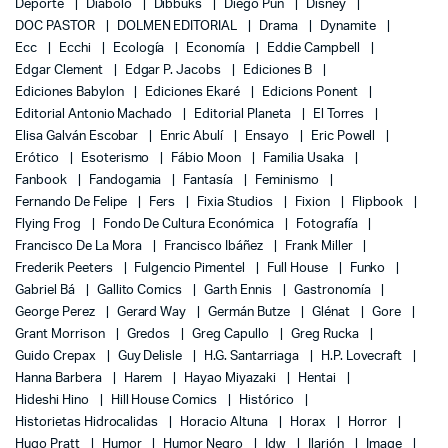
Deporte
Diábolo
Dibbuks
Diego Pun
Disney
DOC PASTOR
DOLMEN EDITORIAL
Drama
Dynamite
Ecc
Ecchi
Ecología
Economía
Eddie Campbell
Edgar Clement
Edgar P. Jacobs
Ediciones B
Ediciones Babylon
Ediciones Ekaré
Edicions Ponent
Editorial Antonio Machado
Editorial Planeta
El Torres
Elisa Galván Escobar
Enric Abulí
Ensayo
Eric Powell
Erótico
Esoterismo
Fábio Moon
Familia Usaka
Fanbook
Fandogamia
Fantasía
Feminismo
Fernando De Felipe
Fers
Fixia Studios
Fixion
Flipbook
Flying Frog
Fondo De Cultura Económica
Fotografía
Francisco De La Mora
Francisco Ibáñez
Frank Miller
Frederik Peeters
Fulgencio Pimentel
Full House
Funko
Gabriel Bá
Gallito Comics
Garth Ennis
Gastronomía
George Perez
Gerard Way
Germán Butze
Glénat
Gore
Grant Morrison
Gredos
Greg Capullo
Greg Rucka
Guido Crepax
Guy Delisle
H.G. Santarriaga
H.P. Lovecraft
Hanna Barbera
Harem
Hayao Miyazaki
Hentai
Hideshi Hino
Hill House Comics
Histórico
Historietas Hidrocalidas
Horacio Altuna
Horax
Horror
Hugo Pratt
Humor
Humor Negro
Idw
Ilarión
Image