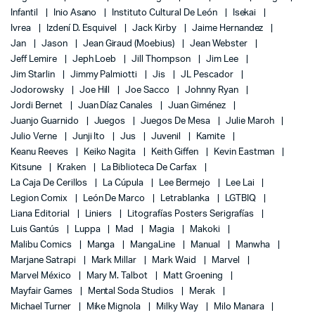
Infantil
Inio Asano
Instituto Cultural De León
Isekai
Ivrea
Izdení D. Esquivel
Jack Kirby
Jaime Hernandez
Jan
Jason
Jean Giraud (Moebius)
Jean Webster
Jeff Lemire
Jeph Loeb
Jill Thompson
Jim Lee
Jim Starlin
Jimmy Palmiotti
Jis
JL Pescador
Jodorowsky
Joe Hill
Joe Sacco
Johnny Ryan
Jordi Bernet
Juan Díaz Canales
Juan Giménez
Juanjo Guarnido
Juegos
Juegos De Mesa
Julie Maroh
Julio Verne
Junji Ito
Jus
Juvenil
Kamite
Keanu Reeves
Keiko Nagita
Keith Giffen
Kevin Eastman
Kitsune
Kraken
La Biblioteca De Carfax
La Caja De Cerillos
La Cúpula
Lee Bermejo
Lee Lai
Legion Comix
León De Marco
Letrablanka
LGTBIQ
Liana Editorial
Liniers
Litografías Posters Serigrafías
Luis Gantús
Luppa
Mad
Magia
Makoki
Malibu Comics
Manga
MangaLine
Manual
Manwha
Marjane Satrapi
Mark Millar
Mark Waid
Marvel
Marvel México
Mary M. Talbot
Matt Groening
Mayfair Games
Mental Soda Studios
Merak
Michael Turner
Mike Mignola
Milky Way
Milo Manara