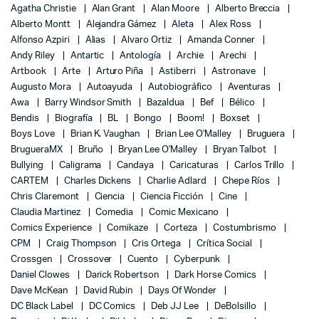
Agatha Christie
Alan Grant
Alan Moore
Alberto Breccia
Alberto Montt
Alejandra Gámez
Aleta
Alex Ross
Alfonso Azpiri
Alias
Alvaro Ortiz
Amanda Conner
Andy Riley
Antartic
Antología
Archie
Arechi
Artbook
Arte
Arturo Piña
Astiberri
Astronave
Augusto Mora
Autoayuda
Autobiográfico
Aventuras
Awa
Barry Windsor Smith
Bazaldua
Bef
Bélico
Bendis
Biografía
BL
Bongo
Boom!
Boxset
Boys Love
Brian K. Vaughan
Brian Lee O'Malley
Bruguera
BrugueraMX
Bruño
Bryan Lee O'Malley
Bryan Talbot
Bullying
Caligrama
Candaya
Caricaturas
Carlos Trillo
CARTEM
Charles Dickens
Charlie Adlard
Chepe Ríos
Chris Claremont
Ciencia
Ciencia Ficción
Cine
Claudia Martinez
Comedia
Comic Mexicano
Comics Experience
Comikaze
Corteza
Costumbrismo
CPM
Craig Thompson
Cris Ortega
Crítica Social
Crossgen
Crossover
Cuento
Cyberpunk
Daniel Clowes
Darick Robertson
Dark Horse Comics
Dave McKean
David Rubin
Days Of Wonder
DC Black Label
DC Comics
Deb JJ Lee
DeBolsillo