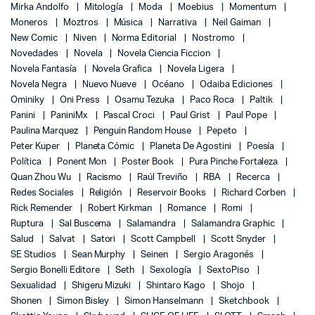
Mirka Andolfo
Mitología
Moda
Moebius
Momentum
Moneros
Moztros
Música
Narrativa
Neil Gaiman
New Comic
Niven
Norma Editorial
Nostromo
Novedades
Novela
Novela Ciencia Ficcion
Novela Fantasía
Novela Grafica
Novela Ligera
Novela Negra
Nuevo Nueve
Océano
Odaiba Ediciones
Ominiky
Oni Press
Osamu Tezuka
Paco Roca
Paltik
Panini
PaniniMx
Pascal Croci
Paul Grist
Paul Pope
Paulina Marquez
Penguin Random House
Pepeto
Peter Kuper
Planeta Cómic
Planeta De Agostini
Poesía
Política
Ponent Mon
Poster Book
Pura Pinche Fortaleza
Quan Zhou Wu
Racismo
Raúl Treviño
RBA
Recerca
Redes Sociales
Religión
Reservoir Books
Richard Corben
Rick Remender
Robert Kirkman
Romance
Romi
Ruptura
Sal Buscema
Salamandra
Salamandra Graphic
Salud
Salvat
Satori
Scott Campbell
Scott Snyder
SE Studios
Sean Murphy
Seinen
Sergio Aragonés
Sergio Bonelli Editore
Seth
Sexología
SextoPiso
Sexualidad
Shigeru Mizuki
Shintaro Kago
Shojo
Shonen
Simon Bisley
Simon Hanselmann
Sketchbook