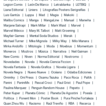
Legion Comix
León De Marco
Letrablanka
LGTBIQ
Liana Editorial
Liniers
Litografías Posters Serigrafías
Luis Gantús
Luppa
Mad
Magia
Makoki
Malibu Comics
Manga
MangaLine
Manual
Manwha
Marjane Satrapi
Mark Millar
Mark Waid
Marvel
Marvel México
Mary M. Talbot
Matt Groening
Mayfair Games
Mental Soda Studios
Merak
Michael Turner
Mike Mignola
Milky Way
Milo Manara
Mirka Andolfo
Mitología
Moda
Moebius
Momentum
Moneros
Moztros
Música
Narrativa
Neil Gaiman
New Comic
Niven
Norma Editorial
Nostromo
Novedades
Novela
Novela Ciencia Ficcion
Novela Fantasía
Novela Grafica
Novela Ligera
Novela Negra
Nuevo Nueve
Océano
Odaiba Ediciones
Ominiky
Oni Press
Osamu Tezuka
Paco Roca
Paltik
Panini
PaniniMx
Pascal Croci
Paul Grist
Paul Pope
Paulina Marquez
Penguin Random House
Pepeto
Peter Kuper
Planeta Cómic
Planeta De Agostini
Poesía
Política
Ponent Mon
Poster Book
Pura Pinche Fortaleza
Quan Zhou Wu
Racismo
Raúl Treviño
RBA
Recerca