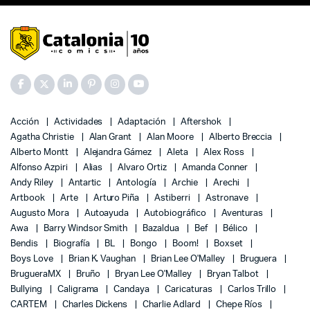
Acción
Actividades
Adaptación
Aftershok
Agatha Christie
Alan Grant
Alan Moore
Alberto Breccia
Alberto Montt
Alejandra Gámez
Aleta
Alex Ross
Alfonso Azpiri
Alias
Alvaro Ortiz
Amanda Conner
Andy Riley
Antartic
Antología
Archie
Arechi
Artbook
Arte
Arturo Piña
Astiberri
Astronave
Augusto Mora
Autoayuda
Autobiográfico
Aventuras
Awa
Barry Windsor Smith
Bazaldua
Bef
Bélico
Bendis
Biografía
BL
Bongo
Boom!
Boxset
Boys Love
Brian K. Vaughan
Brian Lee O'Malley
Bruguera
BrugueraMX
Bruño
Bryan Lee O'Malley
Bryan Talbot
Bullying
Caligrama
Candaya
Caricaturas
Carlos Trillo
CARTEM
Charles Dickens
Charlie Adlard
Chepe Ríos