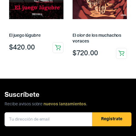
El juego lúgubre
El olor de los muchachos
voraces
$
420.00
$
720.00
Suscríbete
Recibe avisos sobre
nuevos lanzamientos
.
Registrate