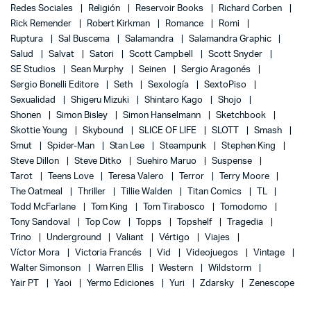
Redes Sociales
Religión
Reservoir Books
Richard Corben
Rick Remender
Robert Kirkman
Romance
Romi
Ruptura
Sal Buscema
Salamandra
Salamandra Graphic
Salud
Salvat
Satori
Scott Campbell
Scott Snyder
SE Studios
Sean Murphy
Seinen
Sergio Aragonés
Sergio Bonelli Editore
Seth
Sexología
SextoPiso
Sexualidad
Shigeru Mizuki
Shintaro Kago
Shojo
Shonen
Simon Bisley
Simon Hanselmann
Sketchbook
Skottie Young
Skybound
SLICE OF LIFE
SLOTT
Smash
Smut
Spider-Man
Stan Lee
Steampunk
Stephen King
Steve Dillon
Steve Ditko
Suehiro Maruo
Suspense
Tarot
Teens Love
Teresa Valero
Terror
Terry Moore
The Oatmeal
Thriller
Tillie Walden
Titan Comics
TL
Todd McFarlane
Tom King
Tom Tirabosco
Tomodomo
Tony Sandoval
Top Cow
Topps
Topshelf
Tragedia
Trino
Underground
Valiant
Vértigo
Viajes
Víctor Mora
Victoria Francés
Vid
Videojuegos
Vintage
Walter Simonson
Warren Ellis
Western
Wildstorm
Yair PT
Yaoi
Yermo Ediciones
Yuri
Zdarsky
Zenescope