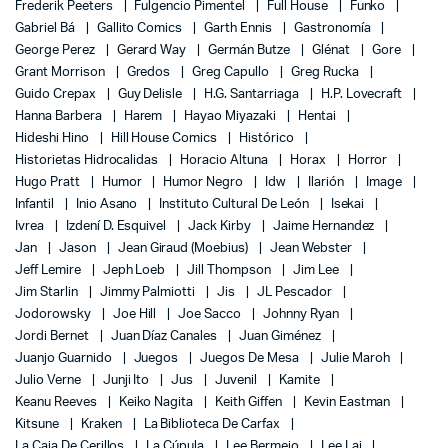
Frederik Peeters
Fulgencio Pimentel
Full House
Funko
Gabriel Bá
Gallito Comics
Garth Ennis
Gastronomía
George Perez
Gerard Way
Germán Butze
Glénat
Gore
Grant Morrison
Gredos
Greg Capullo
Greg Rucka
Guido Crepax
Guy Delisle
H.G. Santarriaga
H.P. Lovecraft
Hanna Barbera
Harem
Hayao Miyazaki
Hentai
Hideshi Hino
Hill House Comics
Histórico
Historietas Hidrocalidas
Horacio Altuna
Horax
Horror
Hugo Pratt
Humor
Humor Negro
Idw
Ilarión
Image
Infantil
Inio Asano
Instituto Cultural De León
Isekai
Ivrea
Izdení D. Esquivel
Jack Kirby
Jaime Hernandez
Jan
Jason
Jean Giraud (Moebius)
Jean Webster
Jeff Lemire
Jeph Loeb
Jill Thompson
Jim Lee
Jim Starlin
Jimmy Palmiotti
Jis
JL Pescador
Jodorowsky
Joe Hill
Joe Sacco
Johnny Ryan
Jordi Bernet
Juan Díaz Canales
Juan Giménez
Juanjo Guarnido
Juegos
Juegos De Mesa
Julie Maroh
Julio Verne
Junji Ito
Jus
Juvenil
Kamite
Keanu Reeves
Keiko Nagita
Keith Giffen
Kevin Eastman
Kitsune
Kraken
La Biblioteca De Carfax
La Caja De Cerillos
La Cúpula
Lee Bermejo
Lee Lai