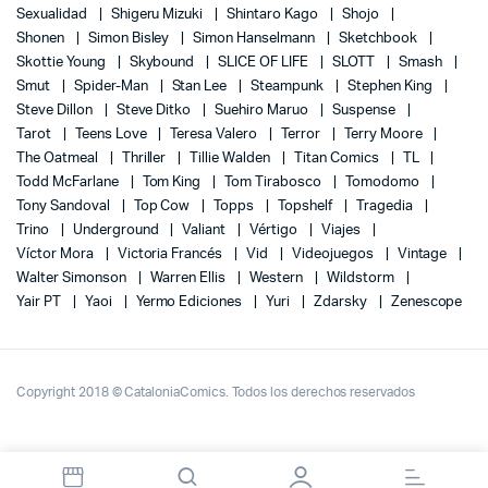
Sexualidad
Shigeru Mizuki
Shintaro Kago
Shojo
Shonen
Simon Bisley
Simon Hanselmann
Sketchbook
Skottie Young
Skybound
SLICE OF LIFE
SLOTT
Smash
Smut
Spider-Man
Stan Lee
Steampunk
Stephen King
Steve Dillon
Steve Ditko
Suehiro Maruo
Suspense
Tarot
Teens Love
Teresa Valero
Terror
Terry Moore
The Oatmeal
Thriller
Tillie Walden
Titan Comics
TL
Todd McFarlane
Tom King
Tom Tirabosco
Tomodomo
Tony Sandoval
Top Cow
Topps
Topshelf
Tragedia
Trino
Underground
Valiant
Vértigo
Viajes
Víctor Mora
Victoria Francés
Vid
Videojuegos
Vintage
Walter Simonson
Warren Ellis
Western
Wildstorm
Yair PT
Yaoi
Yermo Ediciones
Yuri
Zdarsky
Zenescope
Copyright 2018 © CataloniaComics. Todos los derechos reservados