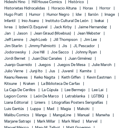
Hideshi Hino
Hill House Comics
Histórico
Historietas Hidrocalidas
Horacio Altuna
Horax
Horror
Hugo Pratt
Humor
Humor Negro
Idw
Ilarión
Image
Infantil
Inio Asano
Instituto Cultural De León
Isekai
Ivrea
Izdení D. Esquivel
Jack Kirby
Jaime Hernandez
Jan
Jason
Jean Giraud (Moebius)
Jean Webster
Jeff Lemire
Jeph Loeb
Jill Thompson
Jim Lee
Jim Starlin
Jimmy Palmiotti
Jis
JL Pescador
Jodorowsky
Joe Hill
Joe Sacco
Johnny Ryan
Jordi Bernet
Juan Díaz Canales
Juan Giménez
Juanjo Guarnido
Juegos
Juegos De Mesa
Julie Maroh
Julio Verne
Junji Ito
Jus
Juvenil
Kamite
Keanu Reeves
Keiko Nagita
Keith Giffen
Kevin Eastman
Kitsune
Kraken
La Biblioteca De Carfax
La Caja De Cerillos
La Cúpula
Lee Bermejo
Lee Lai
Legion Comix
León De Marco
Letrablanka
LGTBIQ
Liana Editorial
Liniers
Litografías Posters Serigrafías
Luis Gantús
Luppa
Mad
Magia
Makoki
Malibu Comics
Manga
MangaLine
Manual
Manwha
Marjane Satrapi
Mark Millar
Mark Waid
Marvel
Marvel México
Mary M. Talbot
Matt Groening