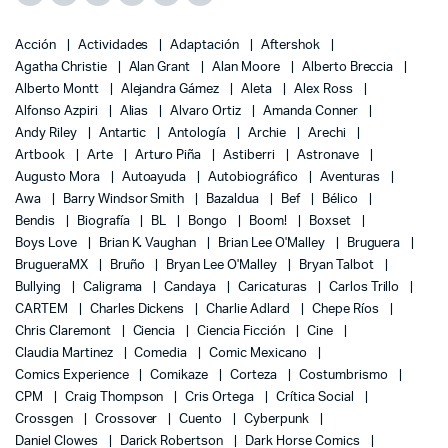
Acción
Actividades
Adaptación
Aftershok
Agatha Christie
Alan Grant
Alan Moore
Alberto Breccia
Alberto Montt
Alejandra Gámez
Aleta
Alex Ross
Alfonso Azpiri
Alias
Alvaro Ortiz
Amanda Conner
Andy Riley
Antartic
Antología
Archie
Arechi
Artbook
Arte
Arturo Piña
Astiberri
Astronave
Augusto Mora
Autoayuda
Autobiográfico
Aventuras
Awa
Barry Windsor Smith
Bazaldua
Bef
Bélico
Bendis
Biografía
BL
Bongo
Boom!
Boxset
Boys Love
Brian K. Vaughan
Brian Lee O'Malley
Bruguera
BrugueraMX
Bruño
Bryan Lee O'Malley
Bryan Talbot
Bullying
Caligrama
Candaya
Caricaturas
Carlos Trillo
CARTEM
Charles Dickens
Charlie Adlard
Chepe Ríos
Chris Claremont
Ciencia
Ciencia Ficción
Cine
Claudia Martinez
Comedia
Comic Mexicano
Comics Experience
Comikaze
Corteza
Costumbrismo
CPM
Craig Thompson
Cris Ortega
Crítica Social
Crossgen
Crossover
Cuento
Cyberpunk
Daniel Clowes
Darick Robertson
Dark Horse Comics