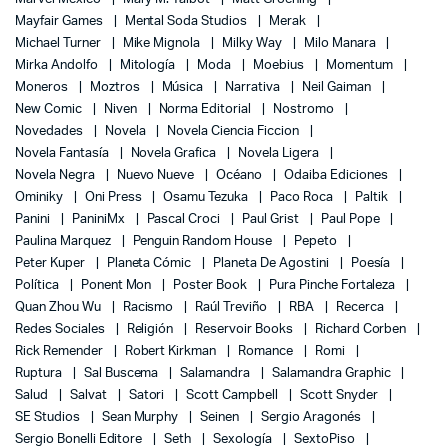
Mayfair Games
Mental Soda Studios
Merak
Michael Turner
Mike Mignola
Milky Way
Milo Manara
Mirka Andolfo
Mitología
Moda
Moebius
Momentum
Moneros
Moztros
Música
Narrativa
Neil Gaiman
New Comic
Niven
Norma Editorial
Nostromo
Novedades
Novela
Novela Ciencia Ficcion
Novela Fantasía
Novela Grafica
Novela Ligera
Novela Negra
Nuevo Nueve
Océano
Odaiba Ediciones
Ominiky
Oni Press
Osamu Tezuka
Paco Roca
Paltik
Panini
PaniniMx
Pascal Croci
Paul Grist
Paul Pope
Paulina Marquez
Penguin Random House
Pepeto
Peter Kuper
Planeta Cómic
Planeta De Agostini
Poesía
Política
Ponent Mon
Poster Book
Pura Pinche Fortaleza
Quan Zhou Wu
Racismo
Raúl Treviño
RBA
Recerca
Redes Sociales
Religión
Reservoir Books
Richard Corben
Rick Remender
Robert Kirkman
Romance
Romi
Ruptura
Sal Buscema
Salamandra
Salamandra Graphic
Salud
Salvat
Satori
Scott Campbell
Scott Snyder
SE Studios
Sean Murphy
Seinen
Sergio Aragonés
Sergio Bonelli Editore
Seth
Sexología
SextoPiso