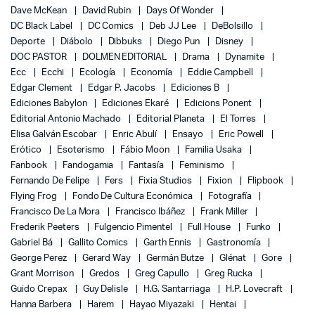
Dave McKean
David Rubin
Days Of Wonder
DC Black Label
DC Comics
Deb JJ Lee
DeBolsillo
Deporte
Diábolo
Dibbuks
Diego Pun
Disney
DOC PASTOR
DOLMEN EDITORIAL
Drama
Dynamite
Ecc
Ecchi
Ecología
Economía
Eddie Campbell
Edgar Clement
Edgar P. Jacobs
Ediciones B
Ediciones Babylon
Ediciones Ekaré
Edicions Ponent
Editorial Antonio Machado
Editorial Planeta
El Torres
Elisa Galván Escobar
Enric Abulí
Ensayo
Eric Powell
Erótico
Esoterismo
Fábio Moon
Familia Usaka
Fanbook
Fandogamia
Fantasía
Feminismo
Fernando De Felipe
Fers
Fixia Studios
Fixion
Flipbook
Flying Frog
Fondo De Cultura Económica
Fotografía
Francisco De La Mora
Francisco Ibáñez
Frank Miller
Frederik Peeters
Fulgencio Pimentel
Full House
Funko
Gabriel Bá
Gallito Comics
Garth Ennis
Gastronomía
George Perez
Gerard Way
Germán Butze
Glénat
Gore
Grant Morrison
Gredos
Greg Capullo
Greg Rucka
Guido Crepax
Guy Delisle
H.G. Santarriaga
H.P. Lovecraft
Hanna Barbera
Harem
Hayao Miyazaki
Hentai