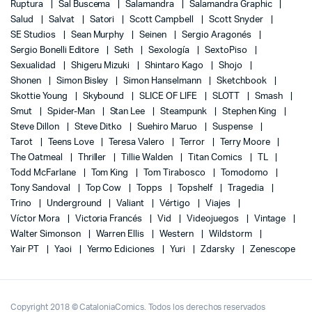
Ruptura
Sal Buscema
Salamandra
Salamandra Graphic
Salud
Salvat
Satori
Scott Campbell
Scott Snyder
SE Studios
Sean Murphy
Seinen
Sergio Aragonés
Sergio Bonelli Editore
Seth
Sexología
SextoPiso
Sexualidad
Shigeru Mizuki
Shintaro Kago
Shojo
Shonen
Simon Bisley
Simon Hanselmann
Sketchbook
Skottie Young
Skybound
SLICE OF LIFE
SLOTT
Smash
Smut
Spider-Man
Stan Lee
Steampunk
Stephen King
Steve Dillon
Steve Ditko
Suehiro Maruo
Suspense
Tarot
Teens Love
Teresa Valero
Terror
Terry Moore
The Oatmeal
Thriller
Tillie Walden
Titan Comics
TL
Todd McFarlane
Tom King
Tom Tirabosco
Tomodomo
Tony Sandoval
Top Cow
Topps
Topshelf
Tragedia
Trino
Underground
Valiant
Vértigo
Viajes
Víctor Mora
Victoria Francés
Vid
Videojuegos
Vintage
Walter Simonson
Warren Ellis
Western
Wildstorm
Yair PT
Yaoi
Yermo Ediciones
Yuri
Zdarsky
Zenescope
Copyright 2018 © CataloniaComics. Todos los derechos reservados