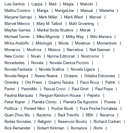
Luis Gantús
Luppa
Mad
Magia
Makoki
Malibu Comics
Manga
MangaLine
Manual
Manwha
Marjane Satrapi
Mark Millar
Mark Waid
Marvel
Marvel México
Mary M. Talbot
Matt Groening
Mayfair Games
Mental Soda Studios
Merak
Michael Turner
Mike Mignola
Milky Way
Milo Manara
Mirka Andolfo
Mitología
Moda
Moebius
Momentum
Moneros
Moztros
Música
Narrativa
Neil Gaiman
New Comic
Niven
Norma Editorial
Nostromo
Novedades
Novela
Novela Ciencia Ficcion
Novela Fantasía
Novela Grafica
Novela Ligera
Novela Negra
Nuevo Nueve
Océano
Odaiba Ediciones
Ominiky
Oni Press
Osamu Tezuka
Paco Roca
Paltik
Panini
PaniniMx
Pascal Croci
Paul Grist
Paul Pope
Paulina Marquez
Penguin Random House
Pepeto
Peter Kuper
Planeta Cómic
Planeta De Agostini
Poesía
Política
Ponent Mon
Poster Book
Pura Pinche Fortaleza
Quan Zhou Wu
Racismo
Raúl Treviño
RBA
Recerca
Redes Sociales
Religión
Reservoir Books
Richard Corben
Rick Remender
Robert Kirkman
Romance
Romi