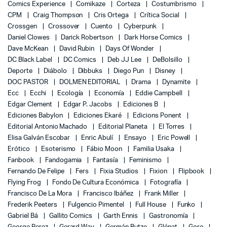
Comics Experience
Comikaze
Corteza
Costumbrismo
CPM
Craig Thompson
Cris Ortega
Crítica Social
Crossgen
Crossover
Cuento
Cyberpunk
Daniel Clowes
Darick Robertson
Dark Horse Comics
Dave McKean
David Rubin
Days Of Wonder
DC Black Label
DC Comics
Deb JJ Lee
DeBolsillo
Deporte
Diábolo
Dibbuks
Diego Pun
Disney
DOC PASTOR
DOLMEN EDITORIAL
Drama
Dynamite
Ecc
Ecchi
Ecología
Economía
Eddie Campbell
Edgar Clement
Edgar P. Jacobs
Ediciones B
Ediciones Babylon
Ediciones Ekaré
Edicions Ponent
Editorial Antonio Machado
Editorial Planeta
El Torres
Elisa Galván Escobar
Enric Abulí
Ensayo
Eric Powell
Erótico
Esoterismo
Fábio Moon
Familia Usaka
Fanbook
Fandogamia
Fantasía
Feminismo
Fernando De Felipe
Fers
Fixia Studios
Fixion
Flipbook
Flying Frog
Fondo De Cultura Económica
Fotografía
Francisco De La Mora
Francisco Ibáñez
Frank Miller
Frederik Peeters
Fulgencio Pimentel
Full House
Funko
Gabriel Bá
Gallito Comics
Garth Ennis
Gastronomía