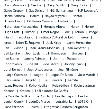
George Perez
Gerard Way
Germán Butze
Glénat
Gore
Grant Morrison
Gredos
Greg Capullo
Greg Rucka
Guido Crepax
Guy Delisle
H.G. Santarriaga
H.P. Lovecraft
Hanna Barbera
Harem
Hayao Miyazaki
Hentai
Hideshi Hino
Hill House Comics
Histórico
Historietas Hidrocalidas
Horacio Altuna
Horax
Horror
Hugo Pratt
Humor
Humor Negro
Idw
Ilarión
Image
Infantil
Inio Asano
Instituto Cultural De León
Isekai
Ivrea
Izdení D. Esquivel
Jack Kirby
Jaime Hernandez
Jan
Jason
Jean Giraud (Moebius)
Jean Webster
Jeff Lemire
Jeph Loeb
Jill Thompson
Jim Lee
Jim Starlin
Jimmy Palmiotti
Jis
JL Pescador
Jodorowsky
Joe Hill
Joe Sacco
Johnny Ryan
Jordi Bernet
Juan Díaz Canales
Juan Giménez
Juanjo Guarnido
Juegos
Juegos De Mesa
Julie Maroh
Julio Verne
Junji Ito
Jus
Juvenil
Kamite
Keanu Reeves
Keiko Nagita
Keith Giffen
Kevin Eastman
Kitsune
Kraken
La Biblioteca De Carfax
La Caja De Cerillos
La Cúpula
Lee Bermejo
Lee Lai
Legion Comix
León De Marco
Letrablanka
LGTBIQ
Liana Editorial
Liniers
Litografías Posters Serigrafías