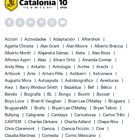
Acción
Actividades
Adaptación
Aftershok
Agatha Christie
Alan Grant
Alan Moore
Alberto Breccia
Alberto Montt
Alejandra Gámez
Aleta
Alex Ross
Alfonso Azpiri
Alias
Alvaro Ortiz
Amanda Conner
Andy Riley
Antartic
Antología
Archie
Arechi
Artbook
Arte
Arturo Piña
Astiberri
Astronave
Augusto Mora
Autoayuda
Autobiográfico
Aventuras
Awa
Barry Windsor Smith
Bazaldua
Bef
Bélico
Bendis
Biografía
BL
Bongo
Boom!
Boxset
Boys Love
Brian K. Vaughan
Brian Lee O'Malley
Bruguera
BrugueraMX
Bruño
Bryan Lee O'Malley
Bryan Talbot
Bullying
Caligrama
Candaya
Caricaturas
Carlos Trillo
CARTEM
Charles Dickens
Charlie Adlard
Chepe Ríos
Chris Claremont
Ciencia
Ciencia Ficción
Cine
Claudia Martinez
Comedia
Comic Mexicano