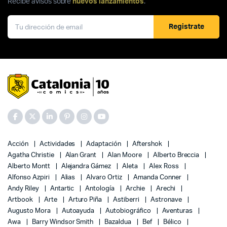
Recibe avisos sobre
nuevos lanzamientos
.
Registrate
Acción
Actividades
Adaptación
Aftershok
Agatha Christie
Alan Grant
Alan Moore
Alberto Breccia
Alberto Montt
Alejandra Gámez
Aleta
Alex Ross
Alfonso Azpiri
Alias
Alvaro Ortiz
Amanda Conner
Andy Riley
Antartic
Antología
Archie
Arechi
Artbook
Arte
Arturo Piña
Astiberri
Astronave
Augusto Mora
Autoayuda
Autobiográfico
Aventuras
Awa
Barry Windsor Smith
Bazaldua
Bef
Bélico