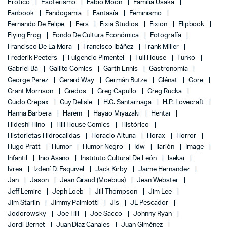
Erótico
Esoterismo
Fábio Moon
Familia Usaka
Fanbook
Fandogamia
Fantasía
Feminismo
Fernando De Felipe
Fers
Fixia Studios
Fixion
Flipbook
Flying Frog
Fondo De Cultura Económica
Fotografía
Francisco De La Mora
Francisco Ibáñez
Frank Miller
Frederik Peeters
Fulgencio Pimentel
Full House
Funko
Gabriel Bá
Gallito Comics
Garth Ennis
Gastronomía
George Perez
Gerard Way
Germán Butze
Glénat
Gore
Grant Morrison
Gredos
Greg Capullo
Greg Rucka
Guido Crepax
Guy Delisle
H.G. Santarriaga
H.P. Lovecraft
Hanna Barbera
Harem
Hayao Miyazaki
Hentai
Hideshi Hino
Hill House Comics
Histórico
Historietas Hidrocalidas
Horacio Altuna
Horax
Horror
Hugo Pratt
Humor
Humor Negro
Idw
Ilarión
Image
Infantil
Inio Asano
Instituto Cultural De León
Isekai
Ivrea
Izdení D. Esquivel
Jack Kirby
Jaime Hernandez
Jan
Jason
Jean Giraud (Moebius)
Jean Webster
Jeff Lemire
Jeph Loeb
Jill Thompson
Jim Lee
Jim Starlin
Jimmy Palmiotti
Jis
JL Pescador
Jodorowsky
Joe Hill
Joe Sacco
Johnny Ryan
Jordi Bernet
Juan Díaz Canales
Juan Giménez