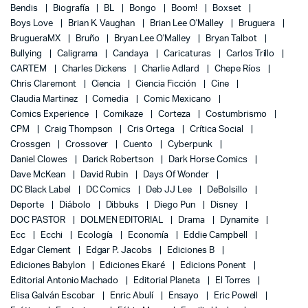
Bendis
Biografía
BL
Bongo
Boom!
Boxset
Boys Love
Brian K. Vaughan
Brian Lee O'Malley
Bruguera
BrugueraMX
Bruño
Bryan Lee O'Malley
Bryan Talbot
Bullying
Caligrama
Candaya
Caricaturas
Carlos Trillo
CARTEM
Charles Dickens
Charlie Adlard
Chepe Ríos
Chris Claremont
Ciencia
Ciencia Ficción
Cine
Claudia Martinez
Comedia
Comic Mexicano
Comics Experience
Comikaze
Corteza
Costumbrismo
CPM
Craig Thompson
Cris Ortega
Crítica Social
Crossgen
Crossover
Cuento
Cyberpunk
Daniel Clowes
Darick Robertson
Dark Horse Comics
Dave McKean
David Rubin
Days Of Wonder
DC Black Label
DC Comics
Deb JJ Lee
DeBolsillo
Deporte
Diábolo
Dibbuks
Diego Pun
Disney
DOC PASTOR
DOLMEN EDITORIAL
Drama
Dynamite
Ecc
Ecchi
Ecología
Economía
Eddie Campbell
Edgar Clement
Edgar P. Jacobs
Ediciones B
Ediciones Babylon
Ediciones Ekaré
Edicions Ponent
Editorial Antonio Machado
Editorial Planeta
El Torres
Elisa Galván Escobar
Enric Abulí
Ensayo
Eric Powell