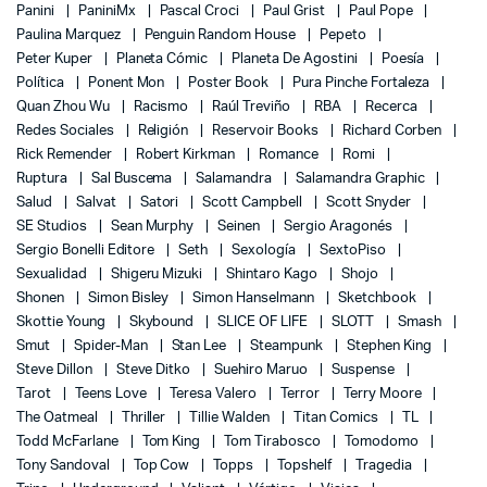
Panini
PaniniMx
Pascal Croci
Paul Grist
Paul Pope
Paulina Marquez
Penguin Random House
Pepeto
Peter Kuper
Planeta Cómic
Planeta De Agostini
Poesía
Política
Ponent Mon
Poster Book
Pura Pinche Fortaleza
Quan Zhou Wu
Racismo
Raúl Treviño
RBA
Recerca
Redes Sociales
Religión
Reservoir Books
Richard Corben
Rick Remender
Robert Kirkman
Romance
Romi
Ruptura
Sal Buscema
Salamandra
Salamandra Graphic
Salud
Salvat
Satori
Scott Campbell
Scott Snyder
SE Studios
Sean Murphy
Seinen
Sergio Aragonés
Sergio Bonelli Editore
Seth
Sexología
SextoPiso
Sexualidad
Shigeru Mizuki
Shintaro Kago
Shojo
Shonen
Simon Bisley
Simon Hanselmann
Sketchbook
Skottie Young
Skybound
SLICE OF LIFE
SLOTT
Smash
Smut
Spider-Man
Stan Lee
Steampunk
Stephen King
Steve Dillon
Steve Ditko
Suehiro Maruo
Suspense
Tarot
Teens Love
Teresa Valero
Terror
Terry Moore
The Oatmeal
Thriller
Tillie Walden
Titan Comics
TL
Todd McFarlane
Tom King
Tom Tirabosco
Tomodomo
Tony Sandoval
Top Cow
Topps
Topshelf
Tragedia