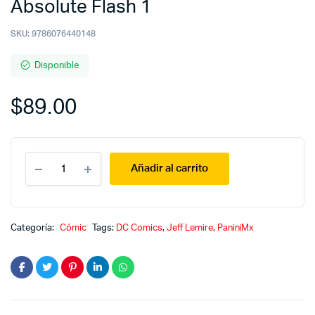
Absolute Flash 1
SKU:
9786076440148
Disponible
$
89.00
Absolute
Añadir al carrito
Flash
1
quantity
Categoría:
Cómic
Tags:
DC Comics
,
Jeff Lemire
,
PaniniMx