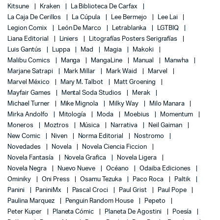
Kitsune
Kraken
La Biblioteca De Carfax
La Caja De Cerillos
La Cúpula
Lee Bermejo
Lee Lai
Legion Comix
León De Marco
Letrablanka
LGTBIQ
Liana Editorial
Liniers
Litografías Posters Serigrafías
Luis Gantús
Luppa
Mad
Magia
Makoki
Malibu Comics
Manga
MangaLine
Manual
Manwha
Marjane Satrapi
Mark Millar
Mark Waid
Marvel
Marvel México
Mary M. Talbot
Matt Groening
Mayfair Games
Mental Soda Studios
Merak
Michael Turner
Mike Mignola
Milky Way
Milo Manara
Mirka Andolfo
Mitología
Moda
Moebius
Momentum
Moneros
Moztros
Música
Narrativa
Neil Gaiman
New Comic
Niven
Norma Editorial
Nostromo
Novedades
Novela
Novela Ciencia Ficcion
Novela Fantasía
Novela Grafica
Novela Ligera
Novela Negra
Nuevo Nueve
Océano
Odaiba Ediciones
Ominiky
Oni Press
Osamu Tezuka
Paco Roca
Paltik
Panini
PaniniMx
Pascal Croci
Paul Grist
Paul Pope
Paulina Marquez
Penguin Random House
Pepeto
Peter Kuper
Planeta Cómic
Planeta De Agostini
Poesía