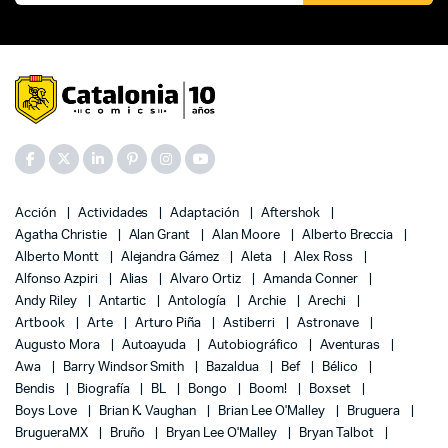
Acción
Actividades
Adaptación
Aftershok
Agatha Christie
Alan Grant
Alan Moore
Alberto Breccia
Alberto Montt
Alejandra Gámez
Aleta
Alex Ross
Alfonso Azpiri
Alias
Alvaro Ortiz
Amanda Conner
Andy Riley
Antartic
Antología
Archie
Arechi
Artbook
Arte
Arturo Piña
Astiberri
Astronave
Augusto Mora
Autoayuda
Autobiográfico
Aventuras
Awa
Barry Windsor Smith
Bazaldua
Bef
Bélico
Bendis
Biografía
BL
Bongo
Boom!
Boxset
Boys Love
Brian K. Vaughan
Brian Lee O'Malley
Bruguera
BrugueraMX
Bruño
Bryan Lee O'Malley
Bryan Talbot