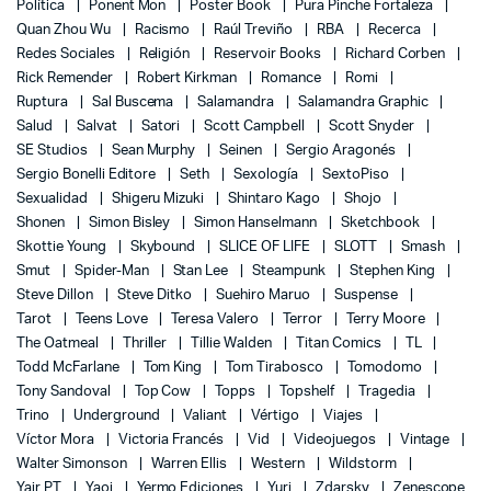
Política
Ponent Mon
Poster Book
Pura Pinche Fortaleza
Quan Zhou Wu
Racismo
Raúl Treviño
RBA
Recerca
Redes Sociales
Religión
Reservoir Books
Richard Corben
Rick Remender
Robert Kirkman
Romance
Romi
Ruptura
Sal Buscema
Salamandra
Salamandra Graphic
Salud
Salvat
Satori
Scott Campbell
Scott Snyder
SE Studios
Sean Murphy
Seinen
Sergio Aragonés
Sergio Bonelli Editore
Seth
Sexología
SextoPiso
Sexualidad
Shigeru Mizuki
Shintaro Kago
Shojo
Shonen
Simon Bisley
Simon Hanselmann
Sketchbook
Skottie Young
Skybound
SLICE OF LIFE
SLOTT
Smash
Smut
Spider-Man
Stan Lee
Steampunk
Stephen King
Steve Dillon
Steve Ditko
Suehiro Maruo
Suspense
Tarot
Teens Love
Teresa Valero
Terror
Terry Moore
The Oatmeal
Thriller
Tillie Walden
Titan Comics
TL
Todd McFarlane
Tom King
Tom Tirabosco
Tomodomo
Tony Sandoval
Top Cow
Topps
Topshelf
Tragedia
Trino
Underground
Valiant
Vértigo
Viajes
Víctor Mora
Victoria Francés
Vid
Videojuegos
Vintage
Walter Simonson
Warren Ellis
Western
Wildstorm
Yair PT
Yaoi
Yermo Ediciones
Yuri
Zdarsky
Zenescope