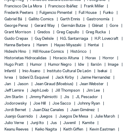
Francisco De La Mora
Francisco Ibáñez
Frank Miller
Frederik Peeters
Fulgencio Pimentel
Full House
Funko
Gabriel Bá
Gallito Comics
Garth Ennis
Gastronomía
George Perez
Gerard Way
Germán Butze
Glénat
Gore
Grant Morrison
Gredos
Greg Capullo
Greg Rucka
Guido Crepax
Guy Delisle
H.G. Santarriaga
H.P. Lovecraft
Hanna Barbera
Harem
Hayao Miyazaki
Hentai
Hideshi Hino
Hill House Comics
Histórico
Historietas Hidrocalidas
Horacio Altuna
Horax
Horror
Hugo Pratt
Humor
Humor Negro
Idw
Ilarión
Image
Infantil
Inio Asano
Instituto Cultural De León
Isekai
Ivrea
Izdení D. Esquivel
Jack Kirby
Jaime Hernandez
Jan
Jason
Jean Giraud (Moebius)
Jean Webster
Jeff Lemire
Jeph Loeb
Jill Thompson
Jim Lee
Jim Starlin
Jimmy Palmiotti
Jis
JL Pescador
Jodorowsky
Joe Hill
Joe Sacco
Johnny Ryan
Jordi Bernet
Juan Díaz Canales
Juan Giménez
Juanjo Guarnido
Juegos
Juegos De Mesa
Julie Maroh
Julio Verne
Junji Ito
Jus
Juvenil
Kamite
Keanu Reeves
Keiko Nagita
Keith Giffen
Kevin Eastman