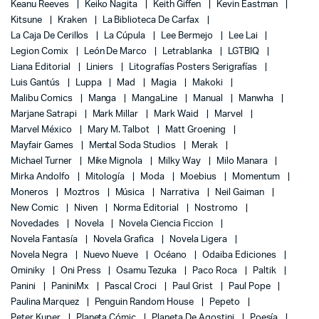
Keanu Reeves
Keiko Nagita
Keith Giffen
Kevin Eastman
Kitsune
Kraken
La Biblioteca De Carfax
La Caja De Cerillos
La Cúpula
Lee Bermejo
Lee Lai
Legion Comix
León De Marco
Letrablanka
LGTBIQ
Liana Editorial
Liniers
Litografías Posters Serigrafías
Luis Gantús
Luppa
Mad
Magia
Makoki
Malibu Comics
Manga
MangaLine
Manual
Manwha
Marjane Satrapi
Mark Millar
Mark Waid
Marvel
Marvel México
Mary M. Talbot
Matt Groening
Mayfair Games
Mental Soda Studios
Merak
Michael Turner
Mike Mignola
Milky Way
Milo Manara
Mirka Andolfo
Mitología
Moda
Moebius
Momentum
Moneros
Moztros
Música
Narrativa
Neil Gaiman
New Comic
Niven
Norma Editorial
Nostromo
Novedades
Novela
Novela Ciencia Ficcion
Novela Fantasía
Novela Grafica
Novela Ligera
Novela Negra
Nuevo Nueve
Océano
Odaiba Ediciones
Ominiky
Oni Press
Osamu Tezuka
Paco Roca
Paltik
Panini
PaniniMx
Pascal Croci
Paul Grist
Paul Pope
Paulina Marquez
Penguin Random House
Pepeto
Peter Kuper
Planeta Cómic
Planeta De Agostini
Poesía