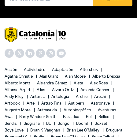
Acción
Actividades
Adaptación
Aftershok
Agatha Christie
Alan Grant
Alan Moore
Alberto Breccia
Alberto Montt
Alejandra Gámez
Aleta
Alex Ross
Alfonso Azpiri
Alias
Alvaro Ortiz
Amanda Conner
Andy Riley
Antartic
Antología
Archie
Arechi
Artbook
Arte
Arturo Piña
Astiberri
Astronave
Augusto Mora
Autoayuda
Autobiográfico
Aventuras
Awa
Barry Windsor Smith
Bazaldua
Bef
Bélico
Bendis
Biografía
BL
Bongo
Boom!
Boxset
Boys Love
Brian K. Vaughan
Brian Lee O'Malley
Bruguera