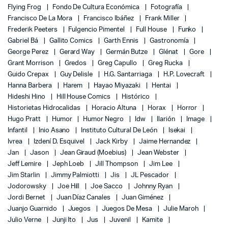
Flying Frog
Fondo De Cultura Económica
Fotografía
Francisco De La Mora
Francisco Ibáñez
Frank Miller
Frederik Peeters
Fulgencio Pimentel
Full House
Funko
Gabriel Bá
Gallito Comics
Garth Ennis
Gastronomía
George Perez
Gerard Way
Germán Butze
Glénat
Gore
Grant Morrison
Gredos
Greg Capullo
Greg Rucka
Guido Crepax
Guy Delisle
H.G. Santarriaga
H.P. Lovecraft
Hanna Barbera
Harem
Hayao Miyazaki
Hentai
Hideshi Hino
Hill House Comics
Histórico
Historietas Hidrocalidas
Horacio Altuna
Horax
Horror
Hugo Pratt
Humor
Humor Negro
Idw
Ilarión
Image
Infantil
Inio Asano
Instituto Cultural De León
Isekai
Ivrea
Izdení D. Esquivel
Jack Kirby
Jaime Hernandez
Jan
Jason
Jean Giraud (Moebius)
Jean Webster
Jeff Lemire
Jeph Loeb
Jill Thompson
Jim Lee
Jim Starlin
Jimmy Palmiotti
Jis
JL Pescador
Jodorowsky
Joe Hill
Joe Sacco
Johnny Ryan
Jordi Bernet
Juan Díaz Canales
Juan Giménez
Juanjo Guarnido
Juegos
Juegos De Mesa
Julie Maroh
Julio Verne
Junji Ito
Jus
Juvenil
Kamite