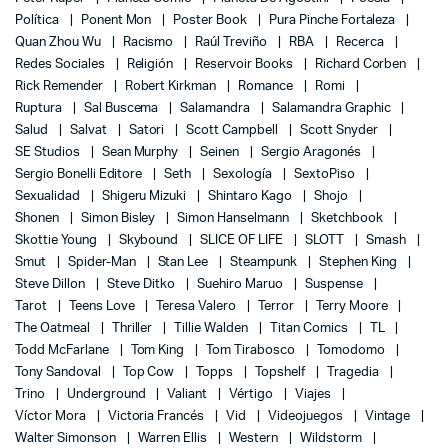
Política
Ponent Mon
Poster Book
Pura Pinche Fortaleza
Quan Zhou Wu
Racismo
Raúl Treviño
RBA
Recerca
Redes Sociales
Religión
Reservoir Books
Richard Corben
Rick Remender
Robert Kirkman
Romance
Romi
Ruptura
Sal Buscema
Salamandra
Salamandra Graphic
Salud
Salvat
Satori
Scott Campbell
Scott Snyder
SE Studios
Sean Murphy
Seinen
Sergio Aragonés
Sergio Bonelli Editore
Seth
Sexología
SextoPiso
Sexualidad
Shigeru Mizuki
Shintaro Kago
Shojo
Shonen
Simon Bisley
Simon Hanselmann
Sketchbook
Skottie Young
Skybound
SLICE OF LIFE
SLOTT
Smash
Smut
Spider-Man
Stan Lee
Steampunk
Stephen King
Steve Dillon
Steve Ditko
Suehiro Maruo
Suspense
Tarot
Teens Love
Teresa Valero
Terror
Terry Moore
The Oatmeal
Thriller
Tillie Walden
Titan Comics
TL
Todd McFarlane
Tom King
Tom Tirabosco
Tomodomo
Tony Sandoval
Top Cow
Topps
Topshelf
Tragedia
Trino
Underground
Valiant
Vértigo
Viajes
Víctor Mora
Victoria Francés
Vid
Videojuegos
Vintage
Walter Simonson
Warren Ellis
Western
Wildstorm