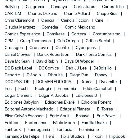
BrugueraMX
Bruño
Bryan Lee O'Malley
Bryan Talbot
Bullying
Caligrama
Candaya
Caricaturas
Carlos Trillo
CARTEM
Charles Dickens
Charlie Adlard
Chepe Ríos
Chris Claremont
Ciencia
Ciencia Ficción
Cine
Claudia Martinez
Comedia
Comic Mexicano
Comics Experience
Comikaze
Corteza
Costumbrismo
CPM
Craig Thompson
Cris Ortega
Crítica Social
Crossgen
Crossover
Cuento
Cyberpunk
Daniel Clowes
Darick Robertson
Dark Horse Comics
Dave McKean
David Rubin
Days Of Wonder
DC Black Label
DC Comics
Deb JJ Lee
DeBolsillo
Deporte
Diábolo
Dibbuks
Diego Pun
Disney
DOC PASTOR
DOLMEN EDITORIAL
Drama
Dynamite
Ecc
Ecchi
Ecología
Economía
Eddie Campbell
Edgar Clement
Edgar P. Jacobs
Ediciones B
Ediciones Babylon
Ediciones Ekaré
Edicions Ponent
Editorial Antonio Machado
Editorial Planeta
El Torres
Elisa Galván Escobar
Enric Abulí
Ensayo
Eric Powell
Erótico
Esoterismo
Fábio Moon
Familia Usaka
Fanbook
Fandogamia
Fantasía
Feminismo
Fernando De Felipe
Fers
Fixia Studios
Fixion
Flipbook