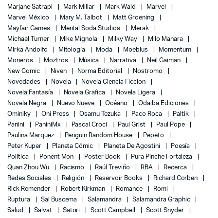
Marjane Satrapi
Mark Millar
Mark Waid
Marvel
Marvel México
Mary M. Talbot
Matt Groening
Mayfair Games
Mental Soda Studios
Merak
Michael Turner
Mike Mignola
Milky Way
Milo Manara
Mirka Andolfo
Mitología
Moda
Moebius
Momentum
Moneros
Moztros
Música
Narrativa
Neil Gaiman
New Comic
Niven
Norma Editorial
Nostromo
Novedades
Novela
Novela Ciencia Ficcion
Novela Fantasía
Novela Grafica
Novela Ligera
Novela Negra
Nuevo Nueve
Océano
Odaiba Ediciones
Ominiky
Oni Press
Osamu Tezuka
Paco Roca
Paltik
Panini
PaniniMx
Pascal Croci
Paul Grist
Paul Pope
Paulina Marquez
Penguin Random House
Pepeto
Peter Kuper
Planeta Cómic
Planeta De Agostini
Poesía
Política
Ponent Mon
Poster Book
Pura Pinche Fortaleza
Quan Zhou Wu
Racismo
Raúl Treviño
RBA
Recerca
Redes Sociales
Religión
Reservoir Books
Richard Corben
Rick Remender
Robert Kirkman
Romance
Romi
Ruptura
Sal Buscema
Salamandra
Salamandra Graphic
Salud
Salvat
Satori
Scott Campbell
Scott Snyder