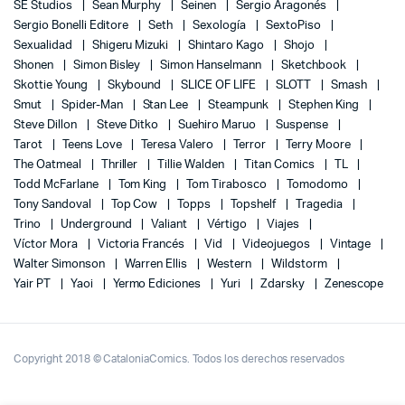
SE Studios
Sean Murphy
Seinen
Sergio Aragonés
Sergio Bonelli Editore
Seth
Sexología
SextoPiso
Sexualidad
Shigeru Mizuki
Shintaro Kago
Shojo
Shonen
Simon Bisley
Simon Hanselmann
Sketchbook
Skottie Young
Skybound
SLICE OF LIFE
SLOTT
Smash
Smut
Spider-Man
Stan Lee
Steampunk
Stephen King
Steve Dillon
Steve Ditko
Suehiro Maruo
Suspense
Tarot
Teens Love
Teresa Valero
Terror
Terry Moore
The Oatmeal
Thriller
Tillie Walden
Titan Comics
TL
Todd McFarlane
Tom King
Tom Tirabosco
Tomodomo
Tony Sandoval
Top Cow
Topps
Topshelf
Tragedia
Trino
Underground
Valiant
Vértigo
Viajes
Víctor Mora
Victoria Francés
Vid
Videojuegos
Vintage
Walter Simonson
Warren Ellis
Western
Wildstorm
Yair PT
Yaoi
Yermo Ediciones
Yuri
Zdarsky
Zenescope
Copyright 2018 © CataloniaComics. Todos los derechos reservados