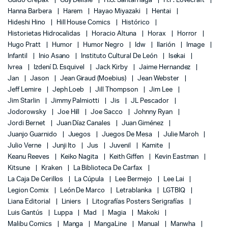
Guido Crepax
Guy Delisle
H.G. Santarriaga
H.P. Lovecraft
Hanna Barbera
Harem
Hayao Miyazaki
Hentai
Hideshi Hino
Hill House Comics
Histórico
Historietas Hidrocalidas
Horacio Altuna
Horax
Horror
Hugo Pratt
Humor
Humor Negro
Idw
Ilarión
Image
Infantil
Inio Asano
Instituto Cultural De León
Isekai
Ivrea
Izdení D. Esquivel
Jack Kirby
Jaime Hernandez
Jan
Jason
Jean Giraud (Moebius)
Jean Webster
Jeff Lemire
Jeph Loeb
Jill Thompson
Jim Lee
Jim Starlin
Jimmy Palmiotti
Jis
JL Pescador
Jodorowsky
Joe Hill
Joe Sacco
Johnny Ryan
Jordi Bernet
Juan Díaz Canales
Juan Giménez
Juanjo Guarnido
Juegos
Juegos De Mesa
Julie Maroh
Julio Verne
Junji Ito
Jus
Juvenil
Kamite
Keanu Reeves
Keiko Nagita
Keith Giffen
Kevin Eastman
Kitsune
Kraken
La Biblioteca De Carfax
La Caja De Cerillos
La Cúpula
Lee Bermejo
Lee Lai
Legion Comix
León De Marco
Letrablanka
LGTBIQ
Liana Editorial
Liniers
Litografías Posters Serigrafías
Luis Gantús
Luppa
Mad
Magia
Makoki
Malibu Comics
Manga
MangaLine
Manual
Manwha