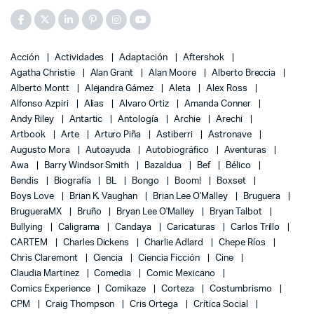
Acción
Actividades
Adaptación
Aftershok
Agatha Christie
Alan Grant
Alan Moore
Alberto Breccia
Alberto Montt
Alejandra Gámez
Aleta
Alex Ross
Alfonso Azpiri
Alias
Alvaro Ortiz
Amanda Conner
Andy Riley
Antartic
Antología
Archie
Arechi
Artbook
Arte
Arturo Piña
Astiberri
Astronave
Augusto Mora
Autoayuda
Autobiográfico
Aventuras
Awa
Barry Windsor Smith
Bazaldua
Bef
Bélico
Bendis
Biografía
BL
Bongo
Boom!
Boxset
Boys Love
Brian K. Vaughan
Brian Lee O'Malley
Bruguera
BrugueraMX
Bruño
Bryan Lee O'Malley
Bryan Talbot
Bullying
Caligrama
Candaya
Caricaturas
Carlos Trillo
CARTEM
Charles Dickens
Charlie Adlard
Chepe Ríos
Chris Claremont
Ciencia
Ciencia Ficción
Cine
Claudia Martinez
Comedia
Comic Mexicano
Comics Experience
Comikaze
Corteza
Costumbrismo
CPM
Craig Thompson
Cris Ortega
Crítica Social