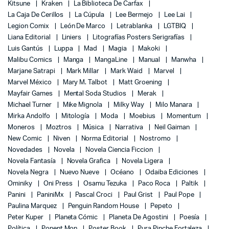
Kitsune
Kraken
La Biblioteca De Carfax
La Caja De Cerillos
La Cúpula
Lee Bermejo
Lee Lai
Legion Comix
León De Marco
Letrablanka
LGTBIQ
Liana Editorial
Liniers
Litografías Posters Serigrafías
Luis Gantús
Luppa
Mad
Magia
Makoki
Malibu Comics
Manga
MangaLine
Manual
Manwha
Marjane Satrapi
Mark Millar
Mark Waid
Marvel
Marvel México
Mary M. Talbot
Matt Groening
Mayfair Games
Mental Soda Studios
Merak
Michael Turner
Mike Mignola
Milky Way
Milo Manara
Mirka Andolfo
Mitología
Moda
Moebius
Momentum
Moneros
Moztros
Música
Narrativa
Neil Gaiman
New Comic
Niven
Norma Editorial
Nostromo
Novedades
Novela
Novela Ciencia Ficcion
Novela Fantasía
Novela Grafica
Novela Ligera
Novela Negra
Nuevo Nueve
Océano
Odaiba Ediciones
Ominiky
Oni Press
Osamu Tezuka
Paco Roca
Paltik
Panini
PaniniMx
Pascal Croci
Paul Grist
Paul Pope
Paulina Marquez
Penguin Random House
Pepeto
Peter Kuper
Planeta Cómic
Planeta De Agostini
Poesía
Política
Ponent Mon
Poster Book
Pura Pinche Fortaleza