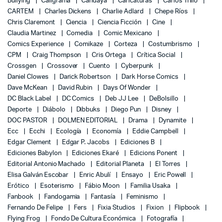
Bullying
Caligrama
Candaya
Caricaturas
Carlos Trillo
CARTEM
Charles Dickens
Charlie Adlard
Chepe Ríos
Chris Claremont
Ciencia
Ciencia Ficción
Cine
Claudia Martinez
Comedia
Comic Mexicano
Comics Experience
Comikaze
Corteza
Costumbrismo
CPM
Craig Thompson
Cris Ortega
Crítica Social
Crossgen
Crossover
Cuento
Cyberpunk
Daniel Clowes
Darick Robertson
Dark Horse Comics
Dave McKean
David Rubin
Days Of Wonder
DC Black Label
DC Comics
Deb JJ Lee
DeBolsillo
Deporte
Diábolo
Dibbuks
Diego Pun
Disney
DOC PASTOR
DOLMEN EDITORIAL
Drama
Dynamite
Ecc
Ecchi
Ecología
Economía
Eddie Campbell
Edgar Clement
Edgar P. Jacobs
Ediciones B
Ediciones Babylon
Ediciones Ekaré
Edicions Ponent
Editorial Antonio Machado
Editorial Planeta
El Torres
Elisa Galván Escobar
Enric Abulí
Ensayo
Eric Powell
Erótico
Esoterismo
Fábio Moon
Familia Usaka
Fanbook
Fandogamia
Fantasía
Feminismo
Fernando De Felipe
Fers
Fixia Studios
Fixion
Flipbook
Flying Frog
Fondo De Cultura Económica
Fotografía