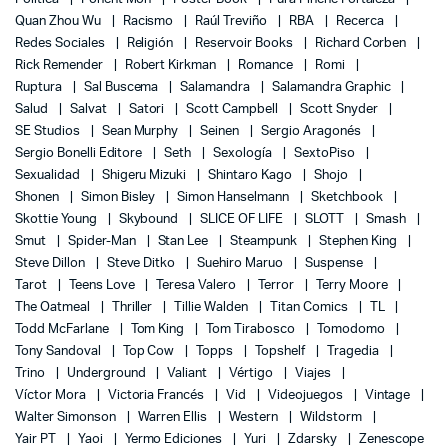
Quan Zhou Wu
Racismo
Raúl Treviño
RBA
Recerca
Redes Sociales
Religión
Reservoir Books
Richard Corben
Rick Remender
Robert Kirkman
Romance
Romi
Ruptura
Sal Buscema
Salamandra
Salamandra Graphic
Salud
Salvat
Satori
Scott Campbell
Scott Snyder
SE Studios
Sean Murphy
Seinen
Sergio Aragonés
Sergio Bonelli Editore
Seth
Sexología
SextoPiso
Sexualidad
Shigeru Mizuki
Shintaro Kago
Shojo
Shonen
Simon Bisley
Simon Hanselmann
Sketchbook
Skottie Young
Skybound
SLICE OF LIFE
SLOTT
Smash
Smut
Spider-Man
Stan Lee
Steampunk
Stephen King
Steve Dillon
Steve Ditko
Suehiro Maruo
Suspense
Tarot
Teens Love
Teresa Valero
Terror
Terry Moore
The Oatmeal
Thriller
Tillie Walden
Titan Comics
TL
Todd McFarlane
Tom King
Tom Tirabosco
Tomodomo
Tony Sandoval
Top Cow
Topps
Topshelf
Tragedia
Trino
Underground
Valiant
Vértigo
Viajes
Víctor Mora
Victoria Francés
Vid
Videojuegos
Vintage
Walter Simonson
Warren Ellis
Western
Wildstorm
Yair PT
Yaoi
Yermo Ediciones
Yuri
Zdarsky
Zenescope