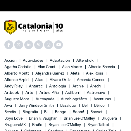
Acción
Actividades
Adaptación
Aftershok
Agatha Christie
Alan Grant
Alan Moore
Alberto Breccia
Alberto Montt
Alejandra Gámez
Aleta
Alex Ross
Alfonso Azpiri
Alias
Alvaro Ortiz
Amanda Conner
Andy Riley
Antartic
Antología
Archie
Arechi
Artbook
Arte
Arturo Piña
Astiberri
Astronave
Augusto Mora
Autoayuda
Autobiográfico
Aventuras
Awa
Barry Windsor Smith
Bazaldua
Bef
Bélico
Bendis
Biografía
BL
Bongo
Boom!
Boxset
Boys Love
Brian K. Vaughan
Brian Lee O'Malley
Bruguera
BrugueraMX
Bruño
Bryan Lee O'Malley
Bryan Talbot