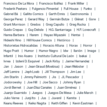
Francisco De La Mora
Francisco Ibáñez
Frank Miller
Frederik Peeters
Fulgencio Pimentel
Full House
Funko
Gabriel Bá
Gallito Comics
Garth Ennis
Gastronomía
George Perez
Gerard Way
Germán Butze
Glénat
Gore
Grant Morrison
Gredos
Greg Capullo
Greg Rucka
Guido Crepax
Guy Delisle
H.G. Santarriaga
H.P. Lovecraft
Hanna Barbera
Harem
Hayao Miyazaki
Hentai
Hideshi Hino
Hill House Comics
Histórico
Historietas Hidrocalidas
Horacio Altuna
Horax
Horror
Hugo Pratt
Humor
Humor Negro
Idw
Ilarión
Image
Infantil
Inio Asano
Instituto Cultural De León
Isekai
Ivrea
Izdení D. Esquivel
Jack Kirby
Jaime Hernandez
Jan
Jason
Jean Giraud (Moebius)
Jean Webster
Jeff Lemire
Jeph Loeb
Jill Thompson
Jim Lee
Jim Starlin
Jimmy Palmiotti
Jis
JL Pescador
Jodorowsky
Joe Hill
Joe Sacco
Johnny Ryan
Jordi Bernet
Juan Díaz Canales
Juan Giménez
Juanjo Guarnido
Juegos
Juegos De Mesa
Julie Maroh
Julio Verne
Junji Ito
Jus
Juvenil
Kamite
Keanu Reeves
Keiko Nagita
Keith Giffen
Kevin Eastman