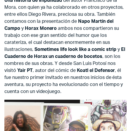
Una historia de Impunidad
del autor Francisco de la
Mora, con quien ya ha colabrorado en otros proyectos,
entre ellos Diego Rivera, preciosa su obra. También
contamos con la presentación de
Napo Martín del
Campo
y
Horax Monero
ambos nos compartieron su
trabajo con ese gran sentido del humor que los
carateriza, el cual destacan enormemente en sus
ilustraciones,
Sometimes life look like a comic strip
y
El
Cuaderno de Horax un cuaderno de bocetos
, son los
nombres de sus obras. Y desde San Luis Potosí nos
visitó
Yair PT
, autor del cómic de
Koatl el Defensor
, él
fue nuestro primer invitado en nuestros inicios de ésta
aventura, su proyecto ha evolucionado con el tiempo y
cuenta con un videojuego.